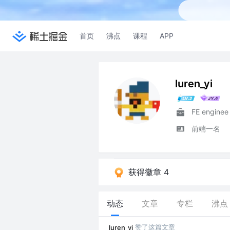
首页
沸点
课程
APP
luren_yi
FE enginee
前端一名
获得徽章 4
动态
文章
专栏
沸点
赞了这篇文章
luren_yi