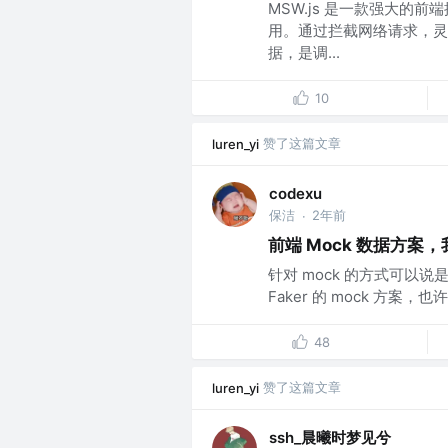
MSW.js 是一款强大的
用。通过拦截网络请求，灵活返回
据，是调...
10
赞了这篇文章
luren_yi
codexu
保洁
2年前
·
前端 Mock 数据方案
针对 mock 的方式可以
Faker 的 mock 方案
48
赞了这篇文章
luren_yi
ssh_晨曦时梦见兮