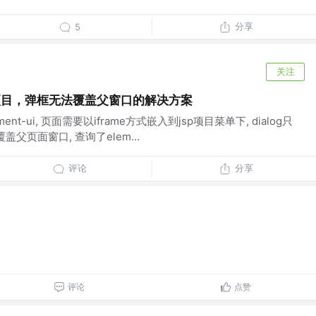
分享
5
关注
e项目，弹框无法覆盖父窗口的解决方案
nt-ui, 页面需要以iframe方式嵌入到jsp项目菜单下, dialog只
父页面窗口, 查询了elem...
评论
分享
评论
点赞