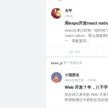
天平
2年前
用expo开发react na
expo出来已经有一段时
react native，那么
一、零配置开...
212
赞了这篇文章
luren_yi
小流苏生
Web全栈开发
3年前
·
Web 开发 7 年，八
结合自己多年的 Web 
希望能通过大家的交流反馈学