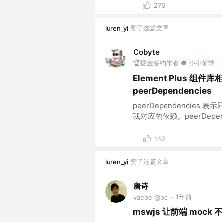
276
赞了这篇文章
luren_yi
Cobyte
🏆掘金签约作者 ● 小小前端
Element Plus 
peerDependencies
peerDependenci
我对应的依赖。peerDepe
142
赞了这篇文章
luren_yi
唐诗
1年前
vaebe @pc
·
mswjs 让前端 mock