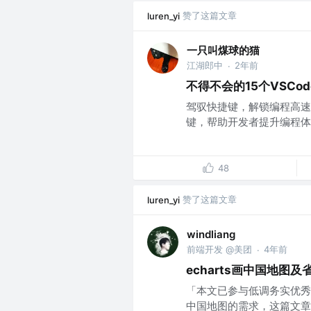
赞了这篇文章
luren_yi
一只叫煤球的猫
江湖郎中
2年前
·
不得不会的15个VSCo
驾驭快捷键，解锁编程高速
键，帮助开发者提升编程体验
48
赞了这篇文章
luren_yi
windliang
前端开发 @美团
4年前
·
echarts画中国地图及
「本文已参与低调务实优秀中
中国地图的需求，这篇文章来