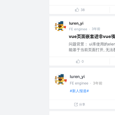
38
luren_yi
3年前
FE enginee
·
vue页面嵌套进非vu
问题背景： ui库使用的eleme
能基于当前页面打开, 无法覆盖
0
luren_yi
FE enginee
·
3年前
#新人报道#
分享