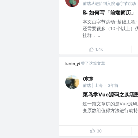
前端从进阶到入院 @字节跳动
📝 如何写「前端简历
本文由字节跳动-基础工程
还需要很多（10 个以上
社群，...
1.4k
赞了这篇文章
luren_yi
i东东
前端 | 上海
3年前
·
菜鸟学Vue源码之实现
这一篇文章讲的是Vue源
变原数组值得方法进行劫持，
30