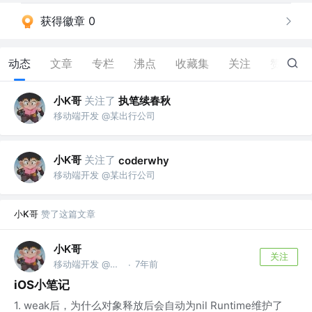
获得徽章 0
动态
文章
专栏
沸点
收藏集
关注
赞
1
小K哥
关注了
执笔续春秋
移动端开发 @某出行公司
小K哥
关注了
coderwhy
移动端开发 @某出行公司
小K哥
赞了这篇文章
小K哥
关注
移动端开发 @某出行公司
7年前
·
iOS小笔记
1. weak后，为什么对象释放后会自动为nil Runtime维护了