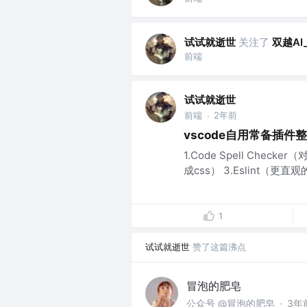
试试就逝世
关注了
双越AI_
前端
试试就逝世
前端
2年前
·
vscode自用常备插件
1.Code Spell Check
成css） 3.Eslint（更直
1
试试就逝世
赞了这篇沸点
冒泡的肥皂
公众号 @冒泡的肥皂
·
3年