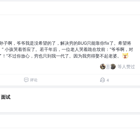
孙子啊，爷爷我是没希望的了，解决穷的BUG只能靠你fix了。希望将
” 小孩哭着答应了。若干年后，一位老人哭着跪在坟前：“爷爷啊，对
了！”不过你放心，穷也只到我一代了。因为我穷得娶不起老婆。
等人赞过
评论
4
面试