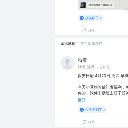
搞笑段子
分享
试试就逝世
赞了这篇沸点
站着
站着 活着
·
3年前
保安日记 4月20日 周四 早
今天小区物管部门发福利，
你的，我伸手接过去愣了愣
展开
今天学到了
分享