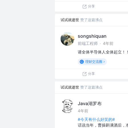
分享
试试就逝世
赞了这篇沸点
songshiquan
前端工程师
·
4年前
请全体半导体人全体起立！
理财交流圈
分享
试试就逝世
赞了这篇沸点
Java湖罗布
4年前
#今天有什么好笑的#
话说当年，曹操斟满酒后，