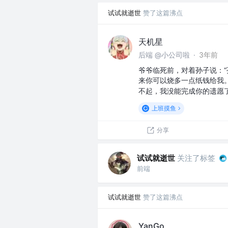
试试就逝世
赞了这篇沸点
天机星
后端 @小公司啦
·
3年前
爷爷临死前，对着孙子说：“
来你可以烧多一点纸钱给我。
不起，我没能完成你的遗愿
上班摸鱼
分享
试试就逝世
关注了标签
前端
试试就逝世
赞了这篇沸点
YanGo