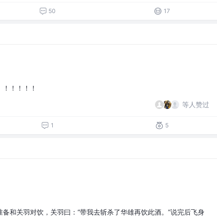
50
17
！！！！！！
等人赞过
1
5
准备和关羽对饮，关羽曰：“带我去斩杀了华雄再饮此酒。”说完后飞身