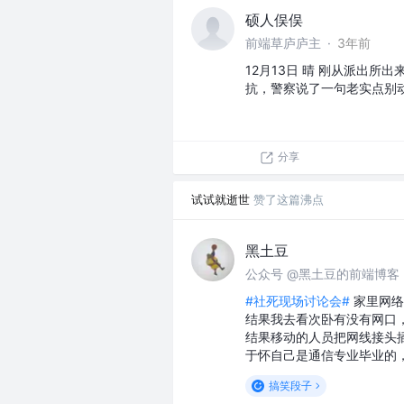
硕人俣俣
前端草庐庐主
·
3年前
12月13日 晴 刚从派出
抗，警察说了一句老实点别
分享
试试就逝世
赞了这篇沸点
黑土豆
公众号 @黑土豆的前端博客
#社死现场讨论会#
家里网络
结果我去看次卧有没有网口
结果移动的人员把网线接头
于怀自己是通信专业毕业的
搞笑段子