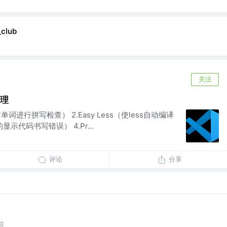
club
关注
整理
er（对单词进行拼写检查） 2.Easy Less（使less自动编译
观的显示代码书写错误） 4.Pr...
评论
分享
前