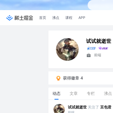
首页
沸点
课程
APP
试试就逝世
前端
获得徽章 4
动态
文章
专栏
沸点
试试就逝世
关注了
豆包君
前端