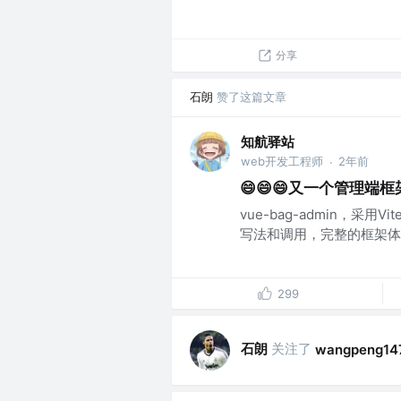
分享
石朗
赞了这篇文章
知航驿站
web开发工程师
2年前
·
😄😄😄又一个管理
vue-bag-admin，采用Vi
写法和调用，完整的框架体
299
石朗
关注了
wangpeng14