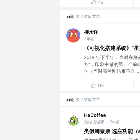
45
石朗
赞了这篇文章
接水怪
3年前
《可视化搭建系统》“星
2018 年下半年，当时在
方”，印象中做的第一个前
学（当时高考刚结束不久...
110
石朗
赞了这篇文章
HeCoffee
前端攻城狮
7年前
·
类似淘票票 选座功能（s