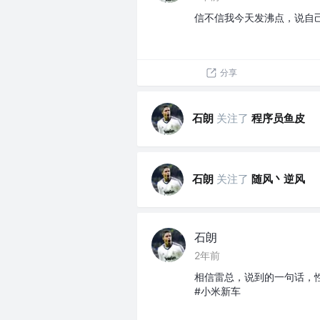
信不信我今天发沸点，说自
分享
石朗
关注了
程序员鱼皮
石朗
关注了
随风丶逆风
石朗
2年前
相信雷总，说到的一句话，
#小米新车