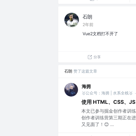
石朗
2年前
Vue2文档打不开了
分享
石朗
赞了这篇文章
海拥
🥇公众号：海拥 | 水系全栈🥈
·
使用 HTML、CSS、J
本文已参与掘金创作者训练
创作者训练营第三期正在进行，
又见面了！😊 ...