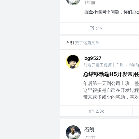
1年前
掘金小编问个问题，你们办
分享
石朗
赞了这篇文章
lzg9527
前端开发工程师 | 广州
6年
·
总结移动端H5开发常
年后第一天到公司上班，整
这里很多是自己在开发过程
带来或多或少的帮助，喜欢的
2.3k
石朗
2年前