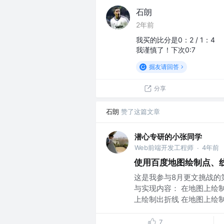
石朗
2年前
我买的比分是0：2 / 1：4
我谨慎了！下次0:7
掘友请回答
分享
石朗
赞了这篇文章
潜心专研的小张同学
Web前端开发工程师
4年前
·
使用百度地图绘制点、线、面 
这是我参与8月更文挑战的
与实现内容： 在地图上绘
上绘制出折线 在地图上绘制.
7