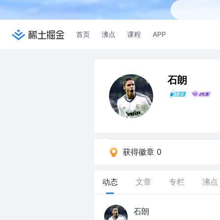
首页
沸点
课程
APP
石朗
获得徽章 0
动态
文章
专栏
沸点
石朗