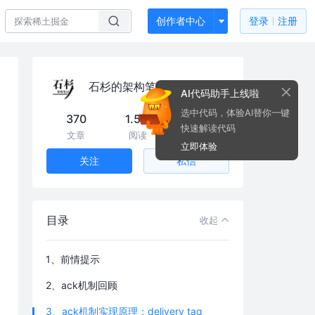
创作者中心
登录
注册
石杉的架构笔记
AI代码助手上线啦
选中代码，体验AI替你一键
370
1.5m
26k
快速解读代码
文章
阅读
粉丝
立即体验
私信
关注
目录
收起
1、前情提示
2、ack机制回顾
3、ack机制实现原理：delivery tag