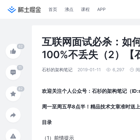
首页
沸点
课程
APP
互联网面试必杀：如
100%不丢失（2）
石杉的架构笔记
2019-01-11
6,297
阅
欢迎关注个人公众号：石杉的架构笔记（ID:shi
周一至周五早8点半！精品技术文章准时送
目录
（1）前情提示