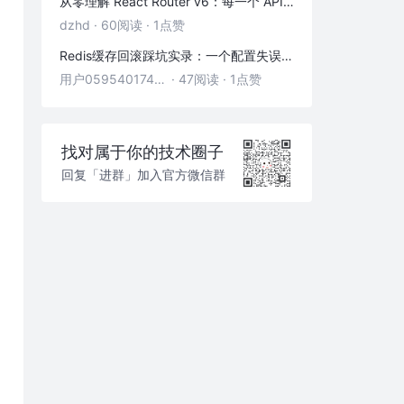
从零理解 React Router v6：每一个 API 都是怎么工作的
dzhd
·
60阅读
·
1点赞
Redis缓存回滚踩坑实录：一个配置失误，让我在凌晨3点丢了3000条数据
用户05954017446
·
47阅读
·
1点赞
找对属于你的技术圈子
回复「进群」加入官方微信群