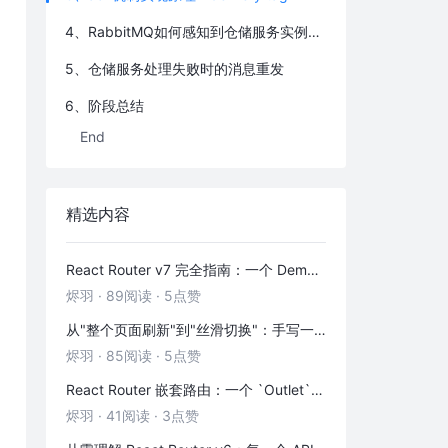
4、RabbitMQ如何感知到仓储服务实例宕机
5、仓储服务处理失败时的消息重发
6、阶段总结
End
精选内容
React Router v7 完全指南：一个 Demo 吃透前端路由
烬羽
·
89阅读
·
5点赞
从"整个页面刷新"到"丝滑切换"：手写一个 HashRouter 彻底搞懂前端路由
烬羽
·
85阅读
·
5点赞
React Router 嵌套路由：一个 `Outlet` 引发的布局思考
烬羽
·
41阅读
·
3点赞