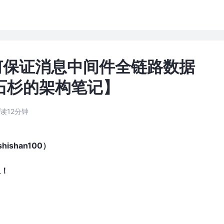
何保证消息中间件全链路数据
【石杉的架构笔记】
读12分钟
shan100）
上！