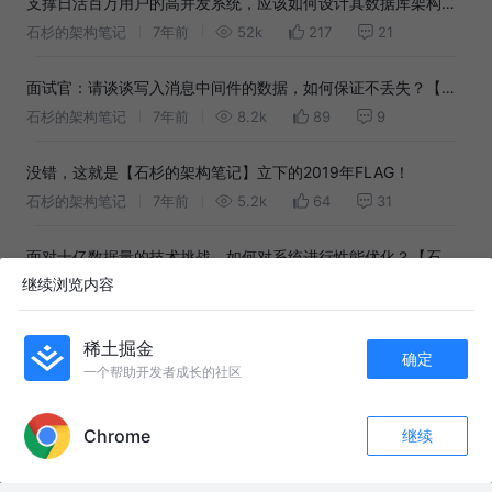
支撑日活百万用户的高并发系统，应该如何设计其数据库架构？
【石杉的架构笔记】
石杉的架构笔记
7年前
52k
217
21
面试官：请谈谈写入消息中间件的数据，如何保证不丢失？【石
杉的架构笔记】
石杉的架构笔记
7年前
8.2k
89
9
没错，这就是【石杉的架构笔记】立下的2019年FLAG！
石杉的架构笔记
7年前
5.2k
64
31
面对十亿数据量的技术挑战，如何对系统进行性能优化？【石杉
继续浏览内容
的架构笔记】
石杉的架构笔记
7年前
2.3k
16
1
【offer去哪了】我一连面试了十个Java岗，统统石沉大海！
稀土掘金
确定
石杉的架构笔记
7年前
10k
89
12
一个帮助开发者成长的社区
APP内打开
Chrome
继续
友情链接：
收藏
178
30
老挝并入中国电网！它怎么反向对华输电了？如何做到的？#零基础看懂全球
关注
#全球创作者计划