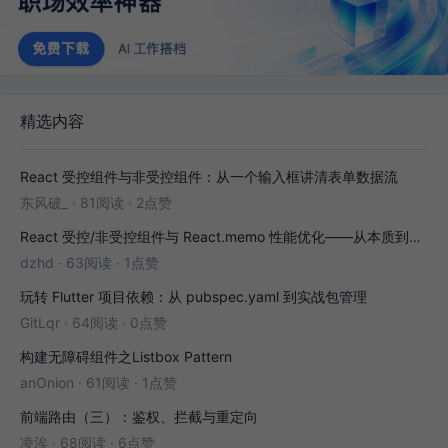
精选内容
React 受控组件与非受控组件：从一个输入框讲清表单数据流
东风破_
·
81阅读
·
2点赞
React 受控/非受控组件与 React.memo 性能优化——从本质到实战
dzhd
·
63阅读
·
1点赞
玩转 Flutter 项目依赖：从 pubspec.yaml 到实战包管理
GitLqr
·
64阅读
·
0点赞
构建无障碍组件之Listbox Pattern
anOnion
·
61阅读
·
1点赞
前端路由（三）：鉴权、拦截与重定向
凌涘
·
68阅读
·
6点赞