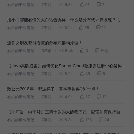
架构笔记】
石杉的架构笔记
7年前
6.8k
91
7
用小白都能看懂的大白话告诉你：什么是分布式计算系统？【石
杉的架构笔记】
石杉的架构笔记
7年前
5.1k
58
12
连你女朋友都能看懂的分布式架构原理！
石杉的架构笔记
3年前
6.4k
3
评论
【Java高阶必备】如何优化Spring Cloud微服务注册中心架构？
【石杉的架构笔记】
石杉的架构笔记
7年前
5.2k
49
6
致公元2018年：都这样了，有本事你再“冷”一点！
石杉的架构笔记
7年前
4.9k
37
12
【非广告，纯干货】三四十岁的大龄程序员，应该如何保持自己
的职场竞争力？【石杉的架构笔记】
石杉的架构笔记
7年前
8.3k
128
24