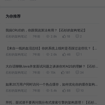
为你推荐
我搞CRUD的，你跟我说算法有用？【石杉的架构笔记】
石杉的架构笔记
7年前
2.8k
18
2
【来自一线的血泪总结】你的系统上线时是否踩过这些坑？【石
杉的架构笔记】
石杉的架构笔记
7年前
2.6k
46
1
大白话聊聊Java并发面试问题之谈谈你对AQS的理解？【石杉的
架构笔记】
石杉的架构笔记
7年前
15k
181
34
如果20万用户同时访问一个热点缓存，如何优化你的缓存架构？
【石杉的架构笔记】
石杉的架构笔记
7年前
5.4k
88
10
拜托，面试请不要再问我分布式搜索引擎的架构原理！【石杉的