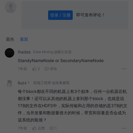
即可发布评论！
登录 / 注册
0
/ 1000
发送
最热
最新
ihades
Data Mining @硕士在读
StandyNameNode or SecondaryNameNode
7年前
2
评论
liuzx丶
前端工程师 @海康威视
每个block都在不同的机器上有3个副本，任何一台机器宕机
都没事！还可以从其他的机器上拿到那个block，也就是说
1TB的文件在HDFS中，实际传输和占用的存储的是3TB的文
件，当并发量和数据量很大的时候，带宽和容量是否会成为
该系统的瓶颈？
7年前
点赞
1