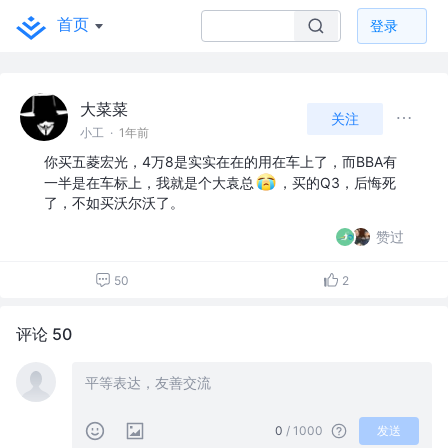
首页
登录
大菜菜
关注
小工
·
1年前
你买五菱宏光，4万8是实实在在的用在车上了，而BBA有
一半是在车标上，我就是个大袁总
，买的Q3，后悔死
了，不如买沃尔沃了。
赞过
50
2
评论 50
0
/ 1000
发送