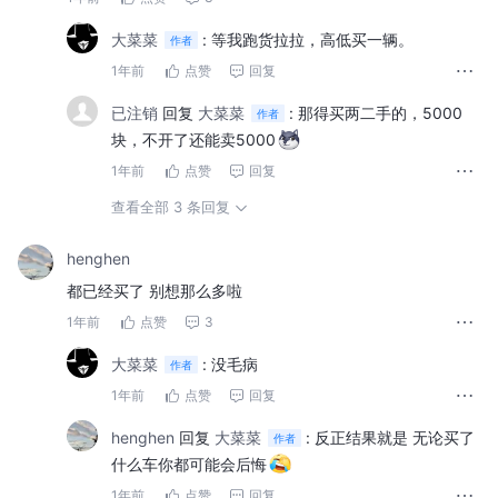
大菜菜
:
等我跑货拉拉，高低买一辆。
作者
1年前
点赞
回复
已注销
回复
大菜菜
:
那得买两二手的，5000
作者
块，不开了还能卖5000
1年前
点赞
回复
查看全部 3 条回复
henghen
都已经买了 别想那么多啦
1年前
点赞
3
大菜菜
:
没毛病
作者
1年前
点赞
回复
henghen
回复
大菜菜
:
反正结果就是 无论买了
作者
什么车你都可能会后悔
1年前
点赞
回复