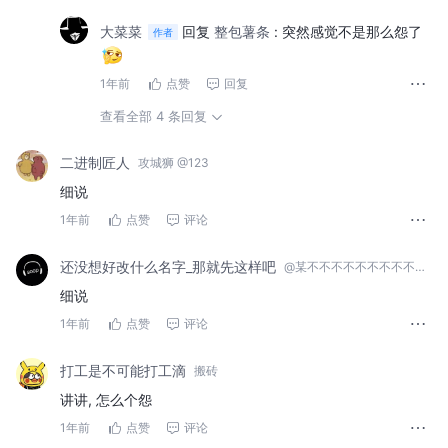
大菜菜
回复
整包薯条
:
突然感觉不是那么怨了
作者
1年前
点赞
回复
查看全部 4 条回复
二进制匠人
攻城狮 @123
细说
1年前
点赞
评论
还没想好改什么名字_那就先这样吧
@某不不不不不不不不不知名企业
细说
1年前
点赞
评论
打工是不可能打工滴
搬砖
讲讲, 怎么个怨
1年前
点赞
评论