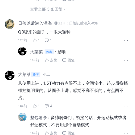
查看全部 3 条回复
日落以后潜入深海
@GZH：日落以后潜入深海
Q3哪来的面子，一眼大冤种
1年前
1
1
大菜菜
:
是嘞
作者
1年前
点赞
回复
大菜菜
小工
作者
从使用上讲，1.5T动力有点跟不上，空间较小、起步后换挡
顿挫挺明显的。从面子上讲，感觉不高不低的，有点两不
沾。
1年前
1
4
整包薯条
:
多帅啊哥们，顿挫的话，开运动模式或者
舒适模式，不要用那个自动模式
1年前
点赞
回复