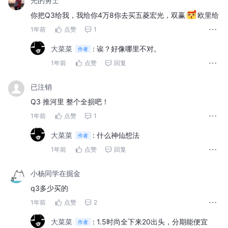
光的勇士
你把Q3给我，我给你4万8你去买五菱宏光，双赢
欧里给
1年前
点赞
1
大菜菜
:
诶？好像哪里不对。
作者
1年前
点赞
回复
已注销
Q3 推河里 整个全损吧！
1年前
点赞
1
大菜菜
:
什么神仙想法
作者
1年前
点赞
回复
小杨同学在掘金
q3多少买的
1年前
点赞
2
大菜菜
:
1.5时尚全下来20出头，分期能便宜
作者