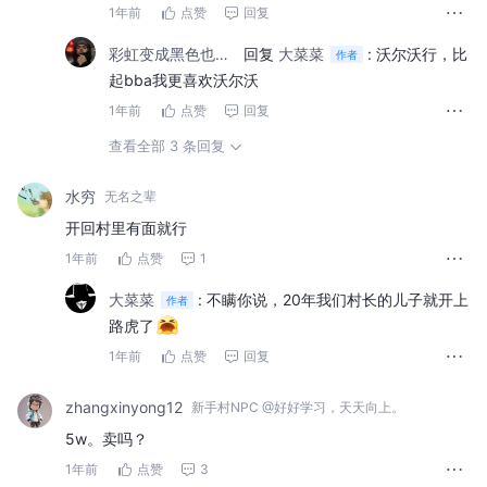
1年前
点赞
回复
彩虹变成黑色也只要你一句话
回复
大菜菜
:
沃尔沃行，比
作者
起bba我更喜欢沃尔沃
1年前
点赞
回复
查看全部 3 条回复
水穷
无名之辈
开回村里有面就行
1年前
点赞
1
大菜菜
:
不瞒你说，20年我们村长的儿子就开上
作者
路虎了
1年前
点赞
回复
zhangxinyong12
新手村NPC @好好学习，天天向上。
5w。卖吗？
1年前
点赞
3