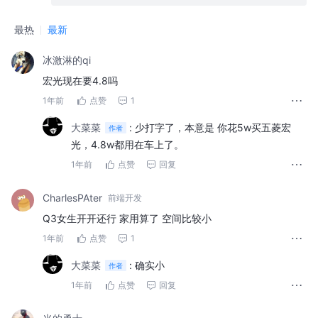
最热
最新
冰激淋的qi
宏光现在要4.8吗
1年前
点赞
1
大菜菜
:
少打字了，本意是 你花5w买五菱宏
作者
光，4.8w都用在车上了。
1年前
点赞
回复
CharlesPAter
前端开发
Q3女生开开还行 家用算了 空间比较小
1年前
点赞
1
大菜菜
:
确实小
作者
1年前
点赞
回复