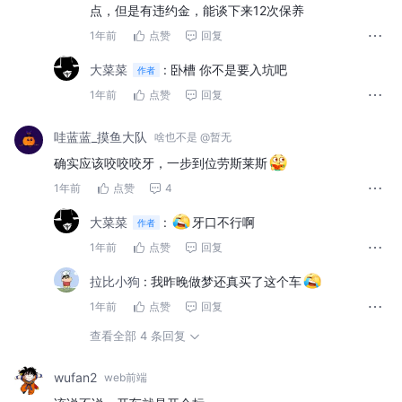
点，但是有违约金，能谈下来12次保养
1年前
点赞
回复
大菜菜
:
卧槽 你不是要入坑吧
作者
1年前
点赞
回复
哇蓝蓝_摸鱼大队
啥也不是 @暂无
确实应该咬咬咬牙，一步到位劳斯莱斯
1年前
点赞
4
大菜菜
:
牙口不行啊
作者
1年前
点赞
回复
拉比小狗
:
我昨晚做梦还真买了这个车
1年前
点赞
回复
查看全部 4 条回复
wufan2
web前端