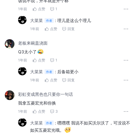
该说不说，开车就是开个标
1年前
点赞
1
大菜菜
:
理儿是这么个理儿
作者
1年前
点赞
回复
老板来碗盖浇面
Q3太小了
1年前
点赞
1
大菜菜
:
后备箱更小
作者
1年前
点赞
回复
彩虹变成黑色也只要你一句话
我拿五菱宏光和你换
1年前
点赞
3
大菜菜
:
嘿嘿嘿 我说不如买沃尔沃了，可没说不
作者
如买五菱宏光哦。