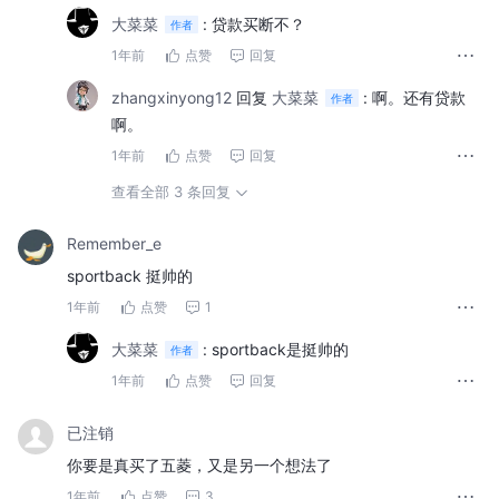
大菜菜
:
贷款买断不？
作者
1年前
点赞
回复
zhangxinyong12
回复
大菜菜
:
啊。还有贷款
作者
啊。
1年前
点赞
回复
查看全部 3 条回复
Remember_e
sportback 挺帅的
1年前
点赞
1
大菜菜
:
sportback是挺帅的
作者
1年前
点赞
回复
已注销
你要是真买了五菱，又是另一个想法了
1年前
点赞
3