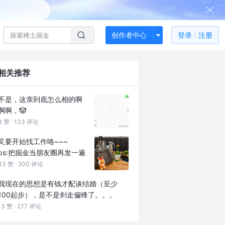
创作者中心
登录
注册
相关推荐
不是，这亲到底怎么相的啊
啊啊，🤡
3 赞 ·
133 评论
又要开始找工作咯~~~
ps:把掘金当朋友圈再发一遍
33 赞 ·
200 评论
我现在的思想是有钱才配谈结婚（至少
100起步），是不是剑走偏锋了。。。
13 赞 ·
277 评论