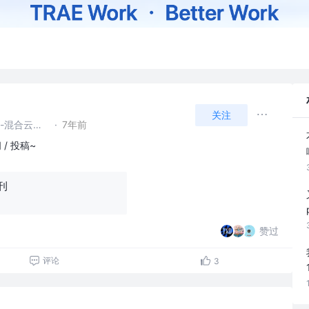
关注
阿里云智能事业群-基础产品事业部-混合云平台 @阿里巴巴
·
7年前
/ 投稿~
月刊
赞过
评论
3