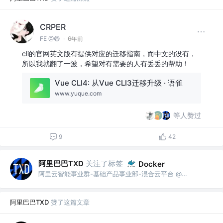
CRPER
FE @😄
·
6年前
cli的官网英文版有提供对应的迁移指南，而中文的没有，
所以我就翻了一波，希望对有需要的人有丢丢的帮助！
Vue CLI4: 从Vue CLI3迁移升级 · 语雀
www.yuque.com
等人赞过
9
42
阿里巴巴TXD
关注了标签
Docker
阿里云智能事业群-基础产品事业部-混合云平台 @阿里巴巴
阿里巴巴TXD
赞了这篇文章