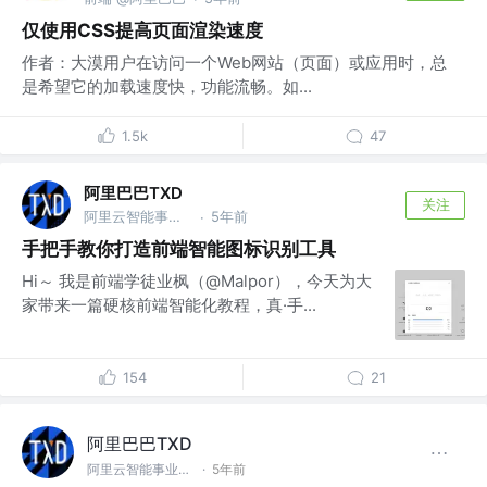
仅使用CSS提高页面渲染速度
作者：大漠用户在访问一个Web网站（页面）或应用时，总
是希望它的加载速度快，功能流畅。如...
1.5k
47
阿里巴巴TXD
关注
阿里云智能事业群-基础产品事业部-混合云平台 @阿里巴巴
5年前
·
手把手教你打造前端智能图标识别工具
Hi～ 我是前端学徒业枫（@Malpor），今天为大
家带来一篇硬核前端智能化教程，真·手...
154
21
阿里巴巴TXD
阿里云智能事业群-基础产品事业部-混合云平台 @阿里巴巴
·
5年前