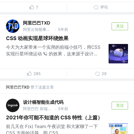
评论
7
阿里巴巴TXD
关注
阿里云智能事业群-基础产品事业部-混合云平台 @阿里巴巴
5年前
·
CSS 动画实现星球环绕效果
今天为大家带来一个实用的前端小技巧，用CSS
实现行星环绕运动 🪐 的效果，这来源于设计...
285
29
阿里巴巴TXD
赞了这篇文章
设计稿智能生成代码
关注
阿里巴巴 前端委员会智能化小组 @阿里巴巴
5年前
·
2021年你可能不知道的 CSS 特性（上篇）
前几天在 F(x) Team.午夜识堂 和大家聊了一下
CSS 方面的话题，即 CSS ...