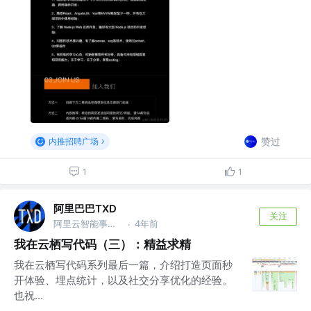
赞过
内推招聘广场
1
1
阿里巴巴TXD
关注
阿里云智能事业群-基础产品事业部-混合云平台 @阿里巴巴
4年前
·
我在云栖写代码（三）：精益求精
我在云栖写代码系列最后一篇，介绍打造页面秒
开体验、埋点统计，以及社交分享优化的经验。
也祝...