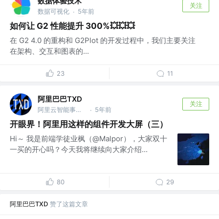
数据体验技术
关注
数据可视化
5年前
·
如何让 G2 性能提升 300%💥💥💥
在 G2 4.0 的重构和 G2Plot 的开发过程中，我们主要关注
在架构、交互和图表的...
23
11
阿里巴巴TXD
关注
阿里云智能事业群-基础产品事业部-混合云平台 @阿里巴巴
5年前
·
开眼界！阿里用这样的组件开发大屏（三）
Hi～ 我是前端学徒业枫（@Malpor），大家双十
一买的开心吗？今天我将继续向大家介绍...
80
29
阿里巴巴TXD
赞了这篇文章