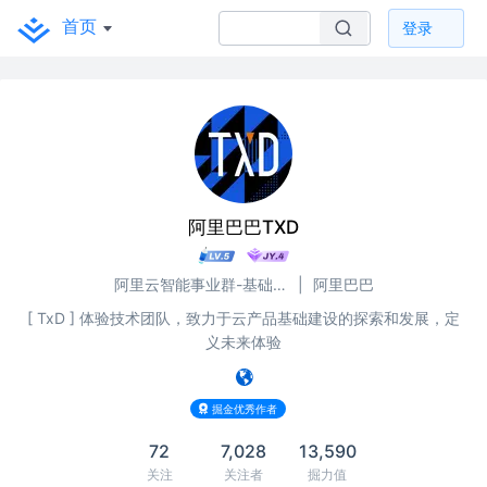
首页
登录
阿里巴巴TXD
阿里云智能事业群-基础产品事业部-混合云平台
|
阿里巴巴
[ TxD ] 体验技术团队，致力于云产品基础建设的探索和发展，定
义未来体验
掘金优秀作者
72
7,028
13,590
关注
关注者
掘力值