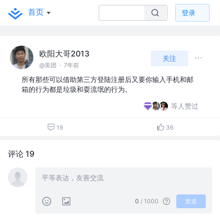
首页
登录
欧阳大哥2013
关注
@美团
·
7年前
所有那些可以借助第三方登陆注册后又要你输入手机和邮
箱的行为都是垃圾和耍流氓的行为。
等人赞过
19
36
评论 19
0
/ 1000
发送