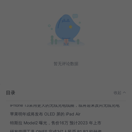
行业动态
国家网信办发布“下架’滴滴出行‘”通报，滴滴迅速做出回应
GitHub 遭到开源开发者抵制：用受保护的代码作为训练数据
苹果和英特尔率先使用台积电3纳米技术
暂无评论数据
高通新任CEO：高通将超越苹果拿下笔电芯片市场主导地位
Zoom收购AI翻译公司Kites , 增强视频会议的实时翻译功能
Canonical 发布报告： 85%的企业没有全面采用 Kubernetes 和云原生技术
目录
收起
IDC 联合 Google Cloud 发布研究报告表明：企业对「云安全」比以往更有信心
iPhone 13采用更大的无线充电线圈，或将迎来反向无线充电
苹果明年或将发布 OLED 屏的 iPad Air
特斯拉 Model2 曝光，售价16万 预计2023 年上市
研发管理工具 ONES 完成3亿人民币 B1 B2 轮融资