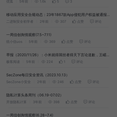
到 2 周重新上架
优弧
5年前
1.6k
5
3
移动应用安全合规动态：23年1867款App侵犯用户权益被通报；
多项个人信息标准发布；Apple将发新SDK政策（第1期）
二进制安全初学者
2年前
307
点赞
评论
一周信创舆情观察(7.5~7.11)
统小信uos
5年前
369
点赞
评论
早报（2020/11/26）：小米就得屌丝者得天下言论道歉，王嵋请
辞；印度再次禁用中国 43 款 APP；蛋壳公寓关联公司新增被执
极客阅读
5年前
224
1
评论
行人信息
SecZone每日安全资讯（2023.10.13）
SecZone小安全
2年前
246
点赞
评论
隐私计算头条周刊（06.19-07.02）
开放隐私计算
3年前
398
点赞
评论
一周信创舆情观察(6.28~7.4)