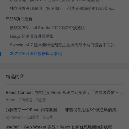
独立开发变现周刊（第 9 期）：创造者领域融资13亿美元，开发者有机会吗?
产品&项目更新
微软发布Visual Studio 2022的首个预览版
Fes.js 开源项目进展播报
Swoole v4.7 版本新特性预览之支持为每个端口设置不同的心跳检测时间
2021年6月国产数据库大事记
精选内容
React Context 与自定义 Hook 从底层到实践：「跨层级通信 + 副作用封装」全解析
dzhd
·
38阅读
·
2点赞
我排查了一个React内存泄漏——罪魁祸首是这3个被忽略的清理函数
kyriewen
·
52阅读
·
0点赞
useRef + Web Worker 实战：React 如何优雅地拥抱多线程