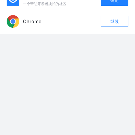
确定
二月安全月报 | 45亿条快递数据疑泄露，Twitter史上最大规模宕
一个帮助开发者成长的社区
APP内打开
机
顶象技术
3年前
427
点赞
评论
Chrome
继续
评论
收藏
6
友情链接：
关注
立秋后夜间鱼情变了，抓住两个窗口期，钓位饵料实战技巧分享 立秋后夜钓
鱼情变了，夏季钓法不好使，窗口期选位用饵一次说透#钓鱼 #夜钓 #钓位
##饵料#窗口期
一亿年后还有人类？想多了，可能几千年后人类就不存在了
中国军人的伙食可是把外国人羡慕坏了
“地铁吐血女孩”回应李亚鹏两次捐99999元：非常开心，计划带病友去青岛看
海 #胡心瑶 #李亚鹏
孩子被网瘾牵制，地震了都不挪窝
乌克兰奶奶身体抱恙心生悲观，卡佳带孩子们耐心开导宽慰#跨国婚姻 #平凡
生活 #隔辈亲 #中外家庭
#掼蛋金牌记分铁盒装四色掼蛋扑克
#聊聊俄乌冲突进展 #创作者中心 #创作灵感 #军事热点追踪 #战争的残酷超
出你的想象
全网吹的净土真相太残酷，不丹千年不敢争的隐忍宿命
警惕标签化历史叙事：从“清朝回族叛乱”谣言看民族史的正确方式