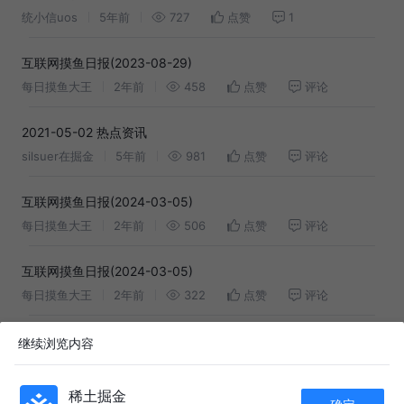
统小信uos
5年前
727
点赞
1
互联网摸鱼日报(2023-08-29)
每日摸鱼大王
2年前
458
点赞
评论
2021-05-02 热点资讯
silsuer在掘金
5年前
981
点赞
评论
互联网摸鱼日报(2024-03-05)
每日摸鱼大王
2年前
506
点赞
评论
互联网摸鱼日报(2024-03-05)
每日摸鱼大王
2年前
322
点赞
评论
按这26款主流法规及标准自查，全面减少个人信息违规风险
继续浏览内容
二进制安全初学者
2年前
161
点赞
评论
稀土掘金