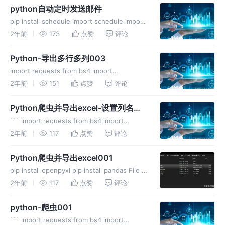
李凯尔 2022-06
python自动定时发送邮件
pip install schedule import schedule import
smtplib from email.mime.text import
2年前
173
点赞
评论
MIMEText from email.
Python-导出多行多列003
import requests from bs4 import
BeautifulSoup 假设的新闻网页URL url =
2年前
151
点赞
评论
'http://example.com/news' 发送HTTP请求 re
Python爬虫并导出excel-设置列名
002
``` import requests from bs4 import
BeautifulSoup import pandas as pd headers
2年前
117
点赞
评论
= { 'User-Agent': 'Moz
Python爬虫并导出excel001
pip install openpyxl pip install pandas File |
Settings | Project: pythonpcyf01 | Python
2年前
117
点赞
评论
Interpreter
python-爬虫001
``` import requests from bs4 import