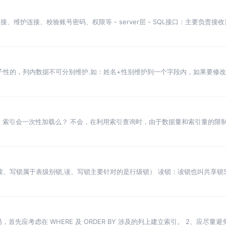
CP连接、维护连接、校验账号密码、权限等 - server层 - SQL接口：主要负责接
次执行
原子性的，列内数据不可分别维护.如：姓名+性别维护到一个字段内，如果要修
 第二范式： 首先是需要满足第一范式，其
IO，索引会一次性加载么？ 不会，在利用索引查询时，由于数据量和索引量的限
个磁盘页。因为磁盘页对应着索引树的节
读、写锁属于表级别锁,读、写锁主要针对的是行级锁） 读锁：读锁也叫共享锁
读操作,但是不可以进行写操作 多个
先应考虑在 WHERE 及 ORDER BY 涉及的列上建立索引。 2、应尽量避免