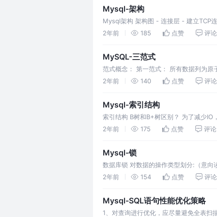
Mysql-架构
Mysql架构 架构图 - 连接层 - 建立T
和返回SQL的执行结果 - 查询缓存：每
2年前
185
点赞
评论
MySQL-三范式
范式概念： 第一范式： 所有数据列为
该字段内整体就不是原子性，无法维护。
2年前
140
点赞
评论
Mysql-索引结构
索引结构 B树和B+树区别？ 为了减少
的索引加载进内存，只能是逐一加载每一
2年前
175
点赞
评论
Mysql-锁
数据库锁 对数据的操作类型划分:（意向
允许读不允许写 多个事务读写：允许同时
2年前
154
点赞
评论
Mysql-SQL语句性能优化策略
1、对查询进行优化，应尽量避免全表扫描，首