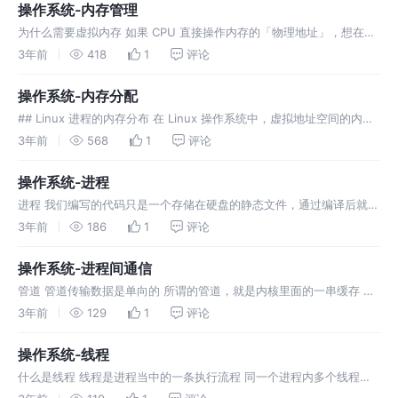
用程序只
操作系统-内存管理
为什么需要虚拟内存 如果 CPU 直接操作内存的「物理地址」，想在内
存中同时运行两个程序是不可能的 如何解决： 操作系统会提供一种机
3年前
418
1
评论
制，将不同进程的虚拟地址和不同内存的物理地址映射起来。 如果程序
要访
操作系统-内存分配
## Linux 进程的内存分布 在 Linux 操作系统中，虚拟地址空间的内部
又被分为**内核空间和用户空间**两部分 ![image.png](https://p1-
3年前
568
1
评论
juejin.byteimg
操作系统-进程
进程 我们编写的代码只是一个存储在硬盘的静态文件，通过编译后就会
生成二进制可执行文件，当我们运行这个可执行文件后，它会被装载到
3年前
186
1
评论
内存中，接着 CPU 会执行程序中的每一条指令，那么这个运行中的程
序，就被
操作系统-进程间通信
管道 管道传输数据是单向的 所谓的管道，就是内核里面的一串缓存 缺
点：效率低，FIFO 消息队列 消息队列是保存在内核中的消息链表 在发
3年前
129
1
评论
送数据时，会分成一个一个独立的数据单元，也就是消息体（数据
块），
操作系统-线程
什么是线程 线程是进程当中的一条执行流程 同一个进程内多个线程之
间可以共享代码段、数据段、打开的文件等资源，但每个线程各自都有