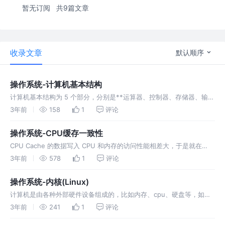
暂无订阅
共9篇文章
收录文章
默认顺序
操作系统-计算机基本结构
计算机基本结构为 5 个部分，分别是**运算器、控制器、存储器、输入
设备、输出设备**， 即冯诺依曼模型 ![image.png](https://p9-
3年前
158
1
评论
juejin.byteimg.com/to
操作系统-CPU缓存一致性
CPU Cache 的数据写入 CPU 和内存的访问性能相差大，于是就在
CPU 内部嵌入了 CPU Cache（高速缓存），CPU Cache 离 CPU 核
3年前
578
1
评论
心相当近，因此它的访问速度是很快的，于是
操作系统-内核(Linux)
计算机是由各种外部硬件设备组成的，比如内存、cpu、硬盘等，如果
每个应用都要和这些硬件设备对接通信协议，那这样太累了，所以这个
3年前
241
1
评论
中间人就由内核来负责，**让内核作为应用连接硬件设备的桥梁**，应