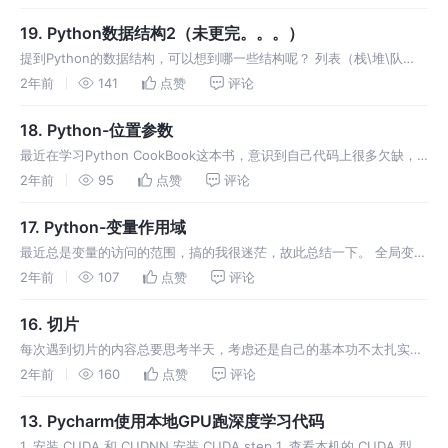
语言。在这种情况下，我不得不重新再过一遍JS！
19. Python数据结构2（未更完。。。）
提到Python的数据结构，可以想到哪一些结构呢？ 列表（栈\堆\队
列） my_list = list() 字典 my_dict = dict() 元组 my_tuple = tuple()
2年前
141
点赞
评论
集合 m
18. Python-位置参数
最近在学习Python CookBook这本书，意识到自己代码上很多欠缺，
但是也在慢慢积累慢慢上升的阶段。
2年前
95
点赞
评论
17. Python-变量作用域
最近总是变量的访问的范围，搞的我很迷茫，故此总结一下。 全局变量
和局部变量 访问：变量就近访问原则 修改：只能修改自己域内的变量
2年前
107
点赞
评论
global 关键字可在局部修改全局变量 代码块中的临时变量 代码块中
16. 切片
每次遇到切片的内容总要思考半天，考虑还是自己的基本功不太扎实，
故在此整理一下！ 简单切片：a[start : stop] 前闭后开区间范围的元
2年前
160
点赞
评论
素,非负下标和负数下标索引范围共同构成了Python索引的
13. Pycharm使用本地GPU跑深度学习代码
1. 安装 CUDA 和 CUDNN 安装 CUDA step 1. 查看本机的 CUDA 型号