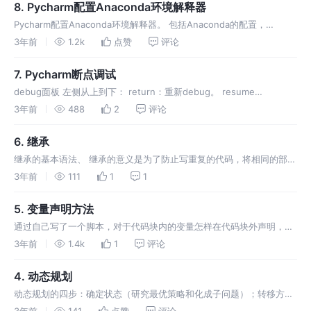
8. Pycharm配置Anaconda环境解释器
Pycharm配置Anaconda环境解释器。 包括Anaconda的配置，
Pycharm中配置Anaconda环境。
3年前
1.2k
点赞
评论
7. Pycharm断点调试
debug面板 左侧从上到下： return：重新debug。 resume
program：跳转到下一个断点处。 stop：停止运行程序。 view
3年前
488
2
评论
breakpoints：查看所有的断点。 mut
6. 继承
继承的基本语法、 继承的意义是为了防止写重复的代码，将相同的部分
向上抽取。 重写的原因是当子类中有些属性或者方法需要个性的定义，
3年前
111
1
1
就需要重写init和重写其他方法。
5. 变量声明方法
通过自己写了一个脚本，对于代码块内的变量怎样在代码块外声明，有
了一个经验：即在代码块外无类型声明`None`，或有类型声明（获取
3年前
1.4k
1
评论
类型→获取形状）。
4. 动态规划
动态规划的四步：确定状态（研究最优策略和化成子问题）；转移方程
（根据子问题定义）；初始条件和边界条件；计算顺序。
3年前
141
点赞
评论