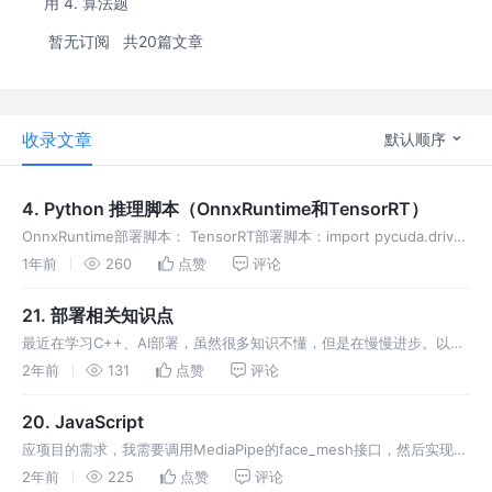
用 4. 算法题
暂无订阅
共20篇文章
收录文章
默认顺序
4. Python 推理脚本（OnnxRuntime和TensorRT）
OnnxRuntime部署脚本： TensorRT部署脚本：import pycuda.driver
as cuda import pycuda.autoinit import ten
1年前
260
点赞
评论
21. 部署相关知识点
最近在学习C++、AI部署，虽然很多知识不懂，但是在慢慢进步。以下
的内容会慢慢学习起来。 FP 和 Half 的关系，Onnx导出时要使用GPU
2年前
131
点赞
评论
才能成功，Onnx设置和engine设置的关系 推理时间
20. JavaScript
应项目的需求，我需要调用MediaPipe的face_mesh接口，然后实现我
们要做的牙齿2D贴图项目。我是用Python写的脚本，目前需要转成JS
2年前
225
点赞
评论