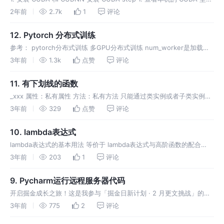
在命令行中输入nvidia-smi step 2. 查看本机是否安装了 CUDA 有
2年前
2.7k
1
评论
CUDA 的才是
12. Pytorch 分布式训练
参考： pytorch分布式训练 多GPU分布式训练 num_worker是加载数
据（batch）的线程数目 最近总是遇到抢占别人资源的事情，所以把
3年前
1.3k
点赞
评论
num_worker好好说一下。 num_worke
11. 有下划线的函数
_xxx 属性：私有属性 方法：私有方法 只能通过类实例或者子类实例访
问 _ _xxx 属性：私有属性 方法：私有方法 只有类实例能访问到，子类
3年前
329
点赞
评论
实例不能访问到 _ _xxx_ _ 属性：系统定义的属性
10. lambda表达式
lambda表达式的基本用法 等价于 lambda表达式与高阶函数的配合
Map函数 Map函数： Map函数是一个接受两个参数的函数：第一个参
3年前
203
1
评论
数 function 以参数序列中的每一个元素调用 fu
9. Pycharm运行远程服务器代码
开启掘金成长之旅！这是我参与「掘金日新计划 · 2 月更文挑战」的第
6 天，点击查看活动详情。Pycharm运行远程服务器代码。
3年前
775
2
评论