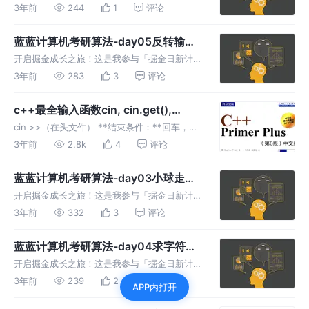
划 · 2 月更文挑战」的第 29 天，点击查看活动
3年前
244
1
评论
详情 Day06 2023/03/04 难度：简单 题目 接
受一个只包含小写字母的字符串，然后输出该字
蓝蓝计算机考研算法-day05反转输出
符串
链表
开启掘金成长之旅！这是我参与「掘金日新计划
· 2 月更文挑战」的第 28 天，点击查看活动详
3年前
283
3
评论
情 Day05 2023/03/03 难度：简单 题目 输入
一个链表的头节点，按链表从尾到头的顺序返回
c++最全输入函数cin, cin.get(),
每个
cin.getline(), getline()和getchar()的
cin >>（在头文件） **结束条件：**回车，空
具体用法和详解！！！
格，tab 用法： cin >> 变量 **处理方法：
3年前
2.8k
4
评论
**cin从输入缓冲区中读取符合目标变量类型的
字符，数字等，直到遇到结束符停止当前读入。
蓝蓝计算机考研算法-day03小球走过
关键
距离和自动判定程序
开启掘金成长之旅！这是我参与「掘金日新计划
· 2 月更文挑战」的第 26 天，点击查看活动详
3年前
332
3
评论
情 Day03 2023/03/01 难度：中等 题目1 一个
小球从10处落下，每次的弹回之前的高度一半，
蓝蓝计算机考研算法-day04求字符串
中某字符出现的次数
开启掘金成长之旅！这是我参与「掘金日新计划
· 2 月更文挑战」的第 27 天，点击查看活动详
3年前
239
2
评论
APP内打开
情 Day04 2023/03/02 难度：简单 题目 写出
一个程序，接受一个由字母、数字和空格组成的