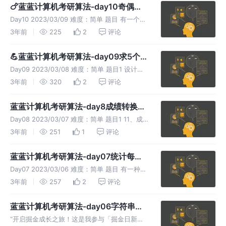
answer'”不要引号) 输入：第一行输入一个数据
🍗蓝蓝计算机考研算法-day10奇偶数
分离
Day10 2023/03/09 难度：简单 题目 有一个整
型偶数n(2<=n<=10000),你要做的是：先把1到
3年前
225
2
评论
中的所有奇数从小到大输出，再把所有的偶数从
小到大输出。 输入：第一行有一个整数i(2
💪蓝蓝计算机考研算法-day09求5个数
的最值和ASCII码排序
Day09 2023/03/08 难度：简单 题目1 设计一
个从5个整数中取最小数和最大数的程序 输入 :
3年前
320
2
评论
输入只有一组测试数据，为五个不大于1万的正
整数 输出 : 输出两个数，第一个为这五个数中
蓝蓝计算机考研算法-day8成绩转换和
的最
数值统计
Day08 2023/03/07 难度：简单 题目1 11、成
绩转换 输入一个百分制的成绩款M,将其转换对
3年前
251
1
评论
应的等级，具体转换规则如下： 90-100为A
80-89为B 70-79为C 60-69为D
蓝蓝计算机考研算法-day07统计每个
月兔子总数
Day07 2023/03/06 难度：简单 题目 有一种兔
子，从出生后第3个月起每个月都生一只兔子，
3年前
257
2
评论
小兔子长到第三个月后每个月又生一只兔子。例
子：假设一只兔子第3个月出生，那么它第5个
蓝蓝计算机考研算法-day06字符串反
月开始会每个月
转
“开启掘金成长之旅！这是我参与「掘金日新计