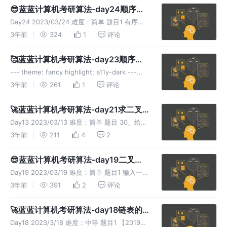
例1 示例2 思路1 第一题，我们可以通过遍历链
😎蓝蓝计算机考研算法-day24顺序表
表，
回忆2删除、合并
Day24 2023/03/24 难度：简单 题目1 有序
（升序）顺序表中删除所有其值重复的元素，使
3年前
324
1
评论
表中元素不重复。 题目2 将两个有序（升序）
顺序表合并成一个新的有序表 示例1 示例2 题目
🥰蓝蓝计算机考研算法-day23顺序表
1思路
回顾
--- theme: fancy highlight: a11y-dark ---
#### Day13 2023/03/13 难度：`简单` ####
3年前
261
1
评论
题目 32、描述：删除顺序表中最小的元素
🚀蓝蓝计算机考研算法-day21求二叉
树最小深度
Day13 2023/03/13 难度：简单 题目 30、给定
一个二叉树，找出其最小深度。 最小深度是从
3年前
211
4
2
根节点到最近叶子节点的最短路径上的节点数
量。例如： 示例 运行实例 思路 本题求得是最
😎蓝蓝计算机考研算法-day19二叉树
小深度，之
深度
Day19 2023/03/19 难度：简单 题目1 输入一棵
二叉树，求该树的深度。从根结点到叶结点依次
3年前
391
2
评论
经过的结点（含根、叶结点） 形成树的一条路
径，最长路径的长度为树的深度，根节点的深度
🚀蓝蓝计算机考研算法-day18链表的
视为1。 数
特殊排列和求三元组中的最小距离
Day18 2023/3/18 难度：中等 题目1 【2019年