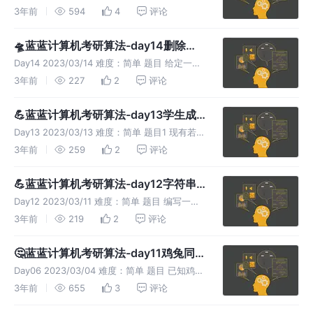
统考真题】设线性表L=（a1，a2，a3,......,a(n-
3年前
594
4
评论
2)，a(n-1)，a(n)），采用带头结点的单链表保
存，链表中的结点定
🛸蓝蓝计算机考研算法-day14删除排
序链表中的重复元素
Day14 2023/03/14 难度：简单 题目 给定一个
已排序的链表的头heād，删除所有重复的元素
3年前
227
2
评论
使每个元素只出现一次。返▣已排序 的链表。
提示： 链表中节点数目在范围(0,300)内 -10
💪蓝蓝计算机考研算法-day13学生成
绩和阶乘求和
Day13 2023/03/13 难度：简单 题目1 现有若干
个学生（不超过100的数据记景，每个记录包括
3年前
259
2
评论
学号姓名，三科成绩，学号不超过15位，且有字
母。成绩为整数，每名学生的姓名不超过10个字
💪蓝蓝计算机考研算法-day12字符串
母，且
转换
Day12 2023/03/11 难度：简单 题目 编写一个
程序实现将字符串中的所有"you"替换成"we" 输
3年前
219
2
评论
入：包含多行数据每行数据是一个字符串，长度
不超过1000，数据以EOF结束 输出：对于输
🤔蓝蓝计算机考研算法-day11鸡兔同
笼问题
Day06 2023/03/04 难度：简单 题目 已知鸡和
兔的总数量为n,总腿数为m。输入n和m,依次输
3年前
655
3
评论
出鸡和兔的数目，如果无解，则输出 “No