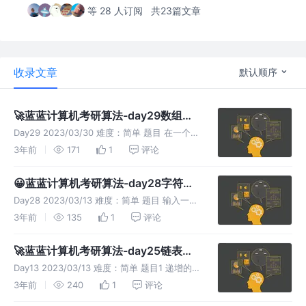
等 28 人订阅
共23篇文章
收录文章
默认顺序
🚀蓝蓝计算机考研算法-day29数组中
重复数字
Day29 2023/03/30 难度：简单 题目 在一个长
度为n的数组里的所有数字都在0到n-1的范围
3年前
171
1
评论
内。数组中某些数字是重复的，但不知道有几个
数字是重复的。也不知道每个数字重复几次。请
😀蓝蓝计算机考研算法-day28字符串
找出数组中任
分割
Day28 2023/03/13 难度：简单 题目 输入一个
字符串，请按长度为8拆分每个输入字符串并进
3年前
135
1
评论
行输出： 长度不是8整数倍的字符串请在后面补
数字0，空字符串不处理 。 输入描述： 连续输
🚀蓝蓝计算机考研算法-day25链表回
入字符串
忆删除、对称
Day13 2023/03/13 难度：简单 题目1 递增的单
链表，去掉表中重复的元素，只保留一个数值
3年前
240
1
评论
题目2 判断带头结点的循环双链表是否对称 示