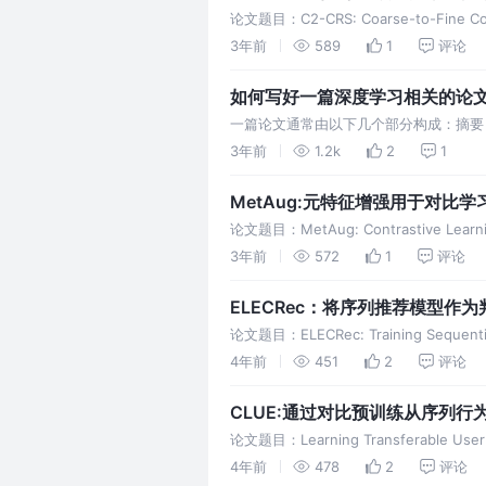
论文题目：C2-CRS: Coarse-to-Fine Con
3年前
589
1
评论
如何写好一篇深度学习相关的论
一篇论文通常由以下几个部分构成：摘要
完成写作。并以GCL4SR为例子进行分析
3年前
1.2k
2
1
MetAug:元特征增强用于对比学
论文题目：MetAug: Contrastive Learn
3年前
572
1
评论
ELECRec：将序列推荐模型作
论文题目：ELECRec: Training Sequent
4年前
451
2
评论
CLUE:通过对比预训练从序列
论文题目：Learning Transferable User Rep
4年前
478
2
评论