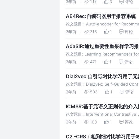
3年前
1.1k
3
评论
AE4Rec:自编码器用于推荐系统
论文题目：Auto-encoder for 
以做出有效的抉 择。推荐系
3年前
316
1
评论
AdaSIR:通过重要性重采样学
论文题目: Learning Recommenders for 
3年前
471
1
评论
Dial2vec:自引导对比学习用于
论文题目：Dial2vec: Self-Guided Contr
3年前
503
1
评论
ICMSR:基于元语义正则化的介
论文题目：Interventional Contrastive 
3年前
163
1
评论
C2 -CRS：粗到细对比学习用于