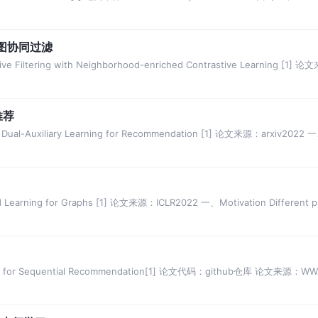
善图协同过滤
 Filtering with Neighborhood-enriched Contrastive Learning [1] 论
推荐
 Dual-Auxiliary Learning for Recommendation [1] 论文来源：arxiv2022 
earning for Graphs [1] 论文来源：ICLR2022 一、Motivation Different p
ing for Sequential Recommendation[1] 论文代码：github仓库 论文来源：W