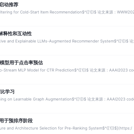
冷启动推荐
ltering for Cold-Start Item Recommendation$^{[1]}$ 论文来源：WWW202
可解释性和互动性
ive and Explainable LLMs-Augmented Recommender System$^{[1]}
知机模型用于点击率预估
Stream MLP Model for CTR Prediction$^{[1]}$ 论文来源：AAAI2023 cod
对比学习
ing on Learnable Graph Augmentation$^{[1]}$ 论文来源：AAAI2023 cod
索用于预排序阶段
and Architecture Selection for Pre-Ranking System$^{[1]}$](https:/