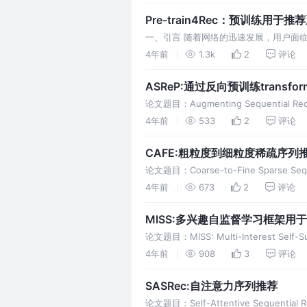
Pre-train4Rec：预训练用于推
一、引言 随着网络的迅速发展，用户面
一种向用户呈现个性化信息的过滤系统，
4年前
1.3k
2
评论
ASReP:通过反向预训练trans
论文题目：Augmenting Sequential Recomme
4年前
533
2
评论
CAFE:粗粒度到细粒度稀疏序列
论文题目：Coarse-to-Fine Sparse Sequ
4年前
673
2
评论
MISS:多兴趣自监督学习框架用
论文题目：MISS: Multi-Interest Self-Sup
4年前
908
3
评论
SASRec:自注意力序列推荐
论文题目：Self-Attentive Sequential