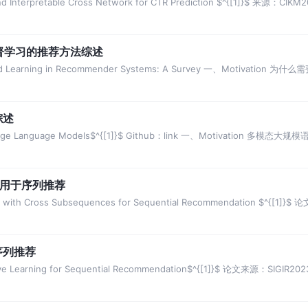
Interpretable Cross Network for CTR Prediction $^{[1]}$ 来源：CIKM
自监督学习的推荐方法综述
ed Learning in Recommender Systems: A Survey 一、Motivation 
综述
Large Language Models$^{[1]}$ Github：link 一、Motivation 
习用于序列推荐
 with Cross Subsequences for Sequential Recommendation $^{[1]}$
序列推荐
 Learning for Sequential Recommendation$^{[1]}$ 论文来源：SIGIR202