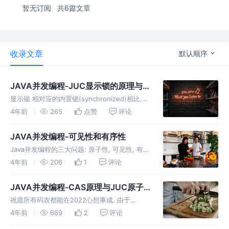
暂无订阅
共6篇文章
收录文章
默认顺序
JAVA并发编程-JUC显示锁的原理与
实战-1
显示锁 相对应的内置锁(synchronized)相比,
显示锁更加灵活, 完全基于Java语言实现, 更加
4年前
265
点赞
评论
方便使用者自定义扩展和使用. 具有一些内置锁
不具备的功能: 限时抢占, 指定时间内加锁失败
JAVA并发编程-可见性和有序性
即
Java并发编程的三大问题: 原子性, 可见性, 有序
性. CAS可以解决原子性问题. cpu物理缓存结构
4年前
206
1
评论
由于cpu的运行速度和主存的存取速度差别很大,
为cpu设置了多级缓存L1/2/3, 其中L
JAVA并发编程-CAS原理与JUC原子
类(Java高并发核心编程读书笔记)
祝愿所有码农都能在2022心想事成. 由于
synchronized的重量级锁, 需要在用户态和内核
4年前
669
2
评论
态之间切换, 性能非常低下, 而轻量级锁的自旋