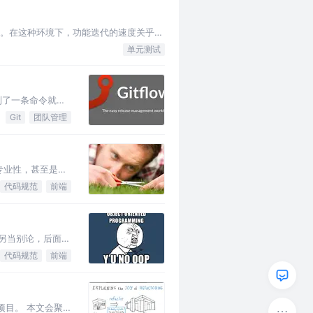
快。在这种环境下，功能迭代的速度关乎生
，2B 业务开始抬头，业界…
单元测试
做到了一条命令就可
Git
团队管理
专业性，甚至是架
代码规范
前端
另当别论，后面会
代码规范
前端
项目。 本文会聚