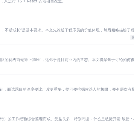
+ husky，来进行 TS + React 的老项目改造。
习，不断成长”是基本要求。本文先论述了程序员的价值体现，然后粗略描绘了
希望从宏观到微观给出有价值的参考。
团队的优秀前端难上加难”，这似乎是目前业内的常态。本文将聚焦于讨论如何
建前端团队的同学有所帮助。
到，面试题目的深度要比广度更重要，提问要挖掘候选人的极限，要有层次有
官呢？当然是用题库。
没写错）的工作经验综合整理而成。受益良多，特别鸣谢~ 什么是敏捷开发 敏捷