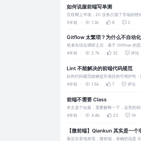
如何说服前端写单测
互联网上半场，2C 业务占据了市场的
死，没有比生死更重要的事了。单测？等
5年前
1.3k
8
2
Gitflow 太繁琐？为什么不自动
笔者在综合调研之后，基于 Gitflow
以完成复杂的操作。现整理成文，希望给
4年前
2.7k
32
评论
Lint 不能解决的前端代码规范
好的代码规范能够提升项目的可维护性，
构设计的入室法门（毫不夸张）。本文将
4年前
1.5k
7
评论
前端不需要 Class
本文是个短篇，需要解释一下，这里的前
有论述。
4年前
4.8k
23
19
【微前端】Qiankun 其实是一
最近欣喜地发现，微前端，准确的说是 Q