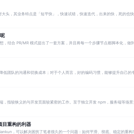
绝对大头，其业务特点是「短平快」，快速试错，快速迭代，出来的快，死的也
这个（下个，下下个……）迭代完成之后再补吧。 随着互联网发展进入了下半场
化呢
 的思想，结合 PR/MR 模式提出了一套方案，并且将每一个步骤节点都脚本化，
大家做一个参考。
降低团队的沟通和切换成本；对于个人而言，好的编码习惯，能够提升自己的
罗列出一些普适的软性编码规范，供各位参考
端，指较狭义的与开发页面较紧密的工作。至于独立开发 npm，服务端等场景
个项目重构的利器
iankun，可以解决困扰了笔者很久的一个问题：如何平滑、彻底、稳定的重构