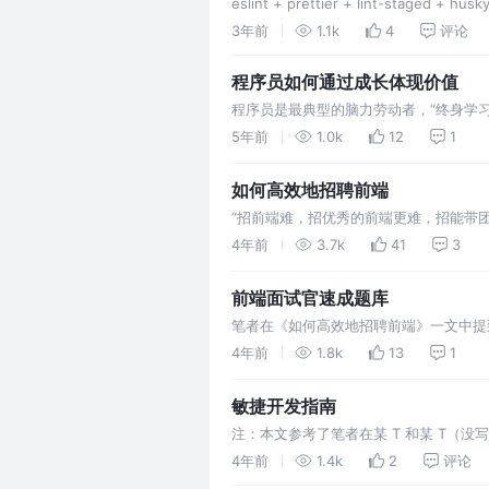
eslint + prettier + lint-staged 
3年前
1.1k
4
评论
程序员如何通过成长体现价值
程序员是最典型的脑力劳动者，“终身学
段，最后尝试列出具体可提升的能力点。
5年前
1.0k
12
1
如何高效地招聘前端
“招前端难，招优秀的前端更难，招能带
进行人才筛选和招聘，希望能够对正在搭
4年前
3.7k
41
3
前端面试官速成题库
笔者在《如何高效地招聘前端》一文中提
官有很高的要求，那么如何快速培训面试
4年前
1.8k
13
1
敏捷开发指南
注：本文参考了笔者在某 T 和某 T（
的能力。
4年前
1.4k
2
评论