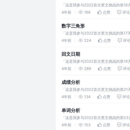
「这是我参与2022首次更文挑战的第1
去玩游戏但是他的父母又要求他一定要学
4年前
166
点赞
评论
数字三角形
「这是我参与2022首次更文挑战的第17天，
是为了推出了一组功能完善的
4年前
224
点赞
评
回文日期
「这是我参与2022首次更文挑战的第19天
行）、Blocked（阻塞）、Waitin
4年前
289
点赞
评
成绩分析
「这是我参与2022首次更文挑战的第21
制线程终止，但是现在存在interrupt方
4年前
134
点赞
评论
单词分析
「这是我参与2022首次更文挑战的第2
字母组 成，有些单词很长，远远超过正
4年前
153
点赞
评论