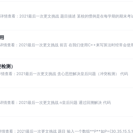
动详情查看：2021最后一次更文挑战 题目描述 某校的惯例是在每学期的期末
每人8000
使用
详情查看：2021最后一次更文挑战 前言 在我们使用C++来写算法时经常会使用到
目
突检测）
详情查看：2021最后一次更文挑战 贪心思想解决皇后问题（冲突检测） 代码
详情查看：2021最后一次更文挑战 n皇后问题 通过回溯解决 代码
看：2021最后一次更文挑战 题目 输入一个数组**P**如P={30,35,15,5,