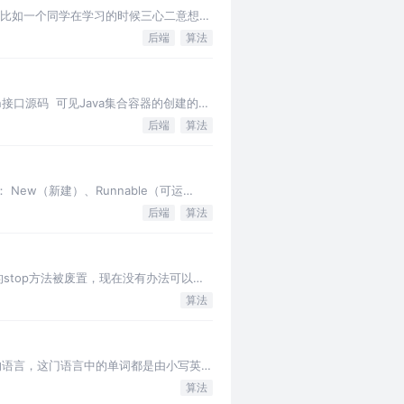
子：比如一个同学在学习的时候三心二意想着
后端
算法
n接口源码 ​ 可见Java集合容器的创建的就
后端
算法
New（新建）、Runnable（可运
后端
算法
的stop方法被废置，现在没有办法可以强
算法
奇的语言，这门语言中的单词都是由小写英文
算法