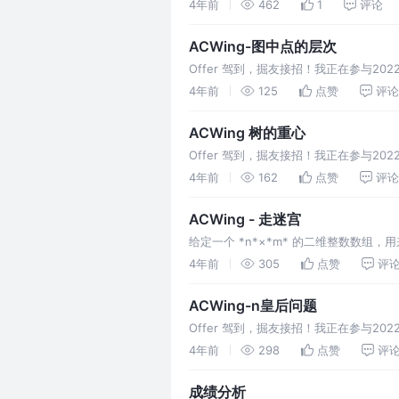
4年前
462
1
评论
ACWing-图中点的层次
Offer 驾到，掘友接招！我正在参与2
4年前
125
点赞
评论
ACWing 树的重心
Offer 驾到，掘友接招！我正在参与2
4年前
162
点赞
评论
ACWing - 走迷宫
给定一个 *n*×*m* 的二维整数数组
(1,1) 处，已知该人每次可以向上、
4年前
305
点赞
评
ACWing-n皇后问题
Offer 驾到，掘友接招！我正在参与2
4年前
298
点赞
评
成绩分析