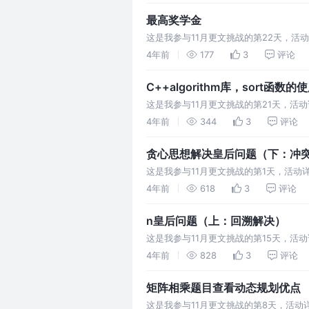
最高奖学金
这是我参与11月更文挑战的第22天，活
种，获取的条件各自不同： 院士奖学金，
4年前
177
3
评论
C++algorithm库，sort函数的
这是我参与11月更文挑战的第21天，活动
目来简单展示一下这个函数的功能。 题
4年前
344
3
评论
贪心思想解决皇后问题（下：冲
这是我参与11月更文挑战的第1天，活动
4年前
618
3
评论
n皇后问题（上：回溯解决）
这是我参与11月更文挑战的第15天，活动
4年前
828
3
评论
矩阵相乘题目查看动态规划优点
这是我参与11月更文挑战的第8天，活动详情查