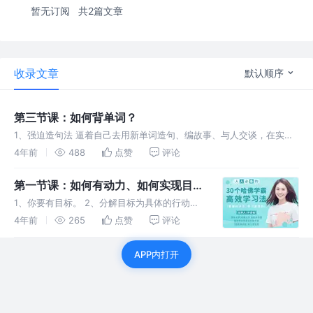
暂无订阅
共2篇文章
收录文章
默认顺序
第三节课：如何背单词？
1、强迫造句法 逼着自己去用新单词造句、编故事、与人交谈，在实际
运用中，让你的思维和单词产生链接，让你更快的记住它。 2、记单词
4年前
488
点赞
评论
的时候，不要只盯着字母、单词本身看，而是使用技巧调动自己的情绪
第一节课：如何有动力、如何实现目
标？
1、你要有目标。 2、分解目标为具体的行动。
3、计划每天的行动量，及每日任务。 4、完成
4年前
265
点赞
评论
每天任务，不嫩偷懒和欺骗。 待办事项目标法
x-y轴法 曝光目标激励法
APP内打开