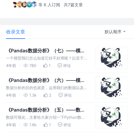
等 6 人订阅
共7篇文章
收录文章
默认顺序
《Pandas数据分析》（七）——模型
的评估
一个模型我们怎么知道它好不好用呢？以至于我
们能不能放心的使用模型给我的结果呢？那么今
4年前
780
1
评论
天的学习的评估，就会很有帮助。
《Pandas数据分析》（六）——模型
的建立
数据分析的目的也就是，运用我们的数据以及结
合我的业务来得到某些我们需要知道的结果。那
4年前
1.3k
2
评论
么分析的第一步就是建模，搭建一个预测模型或
者其他模型。
《Pandas数据分析》（五）——数据
可视化
数据可视化，主要给大家介绍一下Python数据
可视化库Matplotlib。在打比赛的过程中，数据
4年前
1.6k
1
评论
可视化可以让我们更好的看到每一个关键步骤的