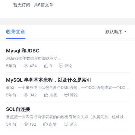
暂无订阅
共6篇文章
收录文章
默认顺序
Mysql 和JDBC
用Java操作数据库时加载驱动
Class.forName("com.mysql.cj.jdbc.Driver");连接数据库
5年前
434
3
评论
DriverManager.getConnection(url,userna
MySQL 事务基本流程，以及什么是索引
事物：一个事务中可以包含多个DML语句，一个DDL语句或者一个DCL
语句。 事务中的语句要么全部执行，要么全部不执行。 A 原子性：事
5年前
342
点赞
评论
务必须是一个自动工作的单元，要么全部执行，要么全部不执行。 C 一
致性：事务把数据库从一个一致状态带入到另一个一致状态，事务结束
SQL自连接
的时候，所有的内…
要点把一张表看成两张表表的内容要有层次关系（从属关系）也可以理
解成把一张表拆成两张一样的表样例需要自连接的表隐式看成两张表然
5年前
192
点赞
评论
后连接即《数据库》从属于《软件开发》，，，