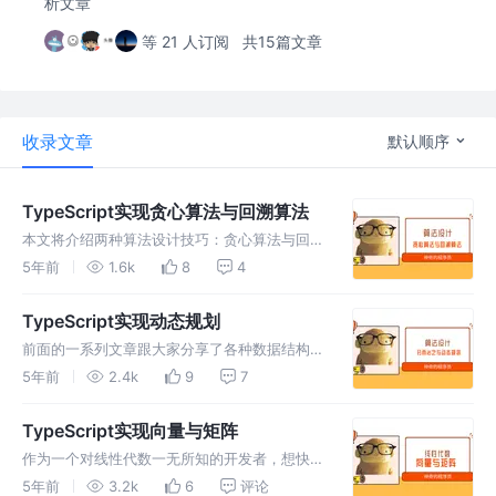
析文章
等 21 人订阅
共15篇文章
收录文章
默认顺序
TypeScript实现贪心算法与回溯算法
本文将介绍两种算法设计技巧：贪心算法与回溯
算法，并用TypeScript将其实现，欢迎各位感兴
5年前
1.6k
8
4
趣的开发者阅读本文。 贪心算法遵循一种近似
解决问题的技术，期盼通过每个阶段的局部最优
TypeScript实现动态规划
选择（当前最好的解），从而达到全局的最优。
前面的一系列文章跟大家分享了各种数据结构和
接下来我们通过两个例子讲解下贪心算法。 最
算法的实现，本文将分享一些算法的设计技巧：
5年前
2.4k
9
7
少硬币找零问题…
分而治之、动态规划，使用这些技巧可以借算法
来解决问题，提升自己解决问题的能力，欢迎各
TypeScript实现向量与矩阵
位感兴趣的开发者阅读本文。 前面分享的排序
作为一个对线性代数一无所知的开发者，想快速
算法中，归并排序就是一种分而治之的算法。分
对向量和矩阵进行一个了解和认识，那么本文就
5年前
3.2k
6
评论
而治之是算法设计中的一种方…