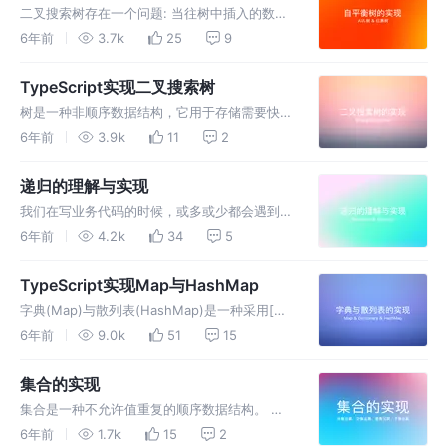
感兴趣的开发者阅读本文。 一颗完全二叉树，
二叉搜索树存在一个问题: 当往树中插入的数据
它的每一层都有左侧和右侧子节点(除过最后一
一大部分大于某个节点或小于某个节点，这样就
6年前
3.7k
25
9
层的叶节点),并且…
会导致树的一条边非常深。为了解决这个问题就
出现了自平衡树这种解决方案。 本文将详解两
TypeScript实现二叉搜索树
种自平衡树：AVL树和红黑树并用TypeScript将
树是一种非顺序数据结构，它用于存储需要快速
其实现，欢迎各位感兴趣的开发者阅读本文。
查找的数据。现实生活中也有许多用到树的例
6年前
3.9k
11
2
AVL树(A…
子，比如：家谱、公司的组织架构图等。 本文
将详解二叉搜索树并用TypeScript将其实现，欢
递归的理解与实现
迎各位感兴趣的开发者阅读本文。 二叉树中的
我们在写业务代码的时候，或多或少都会遇到需
节点最多只能有两个子节点:一个是左侧子节点,
要使用递归的场景，比如在遍历树形结构时。
6年前
4.2k
34
5
另一个是右侧子…
本文将通过递归的经典案例：求斐波那契数来讲
解递归，通过画递归树的方式来讲解其时间复杂
TypeScript实现Map与HashMap
度和空间复杂度以及递归的执行顺序，欢迎各位
字典(Map)与散列表(HashMap)是一种采用[键
感兴趣的开发者阅读本文。 接下来我们通过一
(key)，值(value)]对的形式来存储数据的数据
6年前
9.0k
51
15
个实例来讲解递归的应用。 …
结构。 本文将详细讲解字典与散列表的实现思
路并使用TypeScript将其实现，欢迎各位感兴趣
集合的实现
的前端开发者阅读本文。 字典与散列表存储数
集合是一种不允许值重复的顺序数据结构。 本
据的方式是键值对的形式来存储，因此…
文将详解集合的实现思路并使用TypeScript实现
6年前
1.7k
15
2