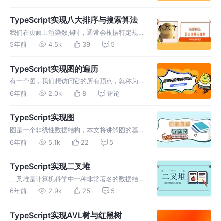
正好适合你。 本文将站在开发者的角度讲解向
量和矩阵，并用TypeScript将其实现，欢迎各位
TypeScript实现八大排序与搜索算法
感兴趣的开发者阅读本文。 向量是线性代数研
我们在页面上渲染数据时，通常会根据特定规则
究的基本元素，将一组数放在一起其基本的表示
来对数据进行一个排序，然后再将其渲染到页面
5年前
4.5k
39
5
方法就是向量，例…
展示给用户。 那么对数据进行排序有很多种方
式，哪一种效率高？ 哪一种稳定性好？那一种
TypeScript实现图的遍历
占用内存小？本文将详解经典的八大排序算法以
有一个图，我们想访问它的所有顶点，就称为图
及三种搜索算法，并用TypeScript将其实现，欢
的遍历。遍历图有两种方法：广度优先搜索和深
6年前
2.0k
8
评论
迎各位对上述问题…
度有优先搜索。 图遍历可以用来寻找特定的顶
点或寻找两个顶点之间的路径，检查图是否连
TypeScript实现图
通。本文将详解图的两种遍历并用TypeScript将
图是一个非线性数据结构，本文将讲解图的基本
其实现，欢迎各位感兴趣的开发者阅读本文。
运用，将图巧妙运用，并用TypeScript将其实
6年前
5.1k
22
5
本文重点讲解图遍历…
现，欢迎各位感兴趣的开发者阅读本文。 本文
着重讲解图的实现思路，对图的基础概念不了解
TypeScript实现二叉堆
的开发者，请移步我的另一篇文章：图的认识。
二叉堆是计算机科学中一种非常著名的数据结
图是网络结构的抽象模型，图是由一组边连接的
构，由于它能高效、快速地找出最大值和最小值
6年前
2.9k
25
5
顶点。任何二元关…
因此常被用于优先队列和堆排序算法。 本文将
详解二叉堆并用TypeScript将其实现，欢迎各位
TypeScript实现AVL树与红黑树