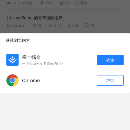
arjun
6年前
2.6k
5
评论
用 JavaScript 的方式理解递归
hankzhuo
7年前
5.7k
75
13
深入理解递归
继续浏览内容
曲镇
6年前
2.9k
7
1
稀土掘金
确定
理解递归 Recurtion
一个帮助开发者成长的社区
APP内打开
LeoooY
7年前
1.7k
5
评论
Chrome
继续
收藏
34
5
直观理解（尾）递归函数
关注
bazinga
8年前
1.9k
19
评论
递归与非递归实现二叉树的前中后序遍历！！
念君思宁
3年前
167
点赞
评论
什么是尾递归？ 尾递归和普通的递归的区别