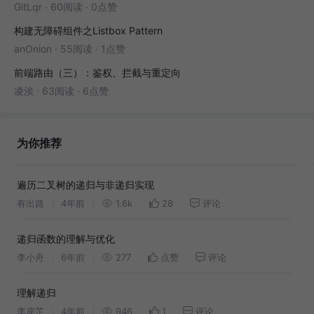
GitLqr
·
60阅读
·
0点赞
构建无障碍组件之Listbox Pattern
anOnion
·
55阅读
·
1点赞
前端路由（三）：鉴权、拦截与重定向
凌涘
·
63阅读
·
6点赞
为你推荐
遍历二叉树的递归与非递归实现
有出路
4年前
1.6k
28
评论
递归函数的理解与优化
李小舟
6年前
277
点赞
评论
理解递归
李岸芷
4年前
946
1
评论