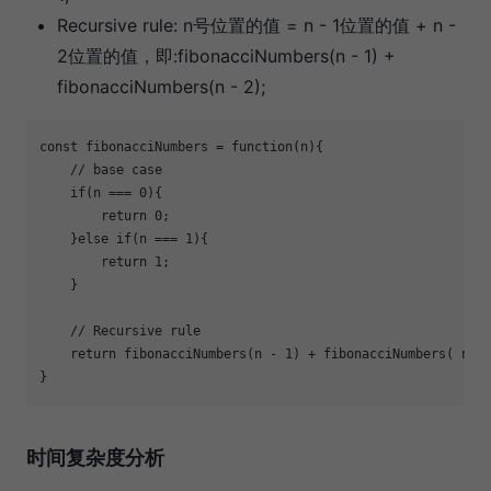
Recursive rule: n号位置的值 = n - 1位置的值 + n -
2位置的值，即:fibonacciNumbers(n - 1) +
fibonacciNumbers(n - 2);
const
 fibonacciNumbers = 
function
(
n
)
// base case
if
(n === 
0
return
0
    }
else
if
(n === 
1
return
1
// Recursive rule
return
 fibonacciNumbers(n - 
1
) + fibonacciNumbers( n -
时间复杂度分析