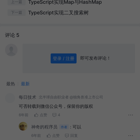
TypeScript实现Map与HashMap
上一篇
TypeScript实现二叉搜索树
下一篇
评论 5
即可发布评论！
登录 / 注册
0
/ 1000
发送
最热
最新
每日技术
北半球自由职业者 @独角兽准上市公司
可否转载到微信公众号，保留你的版权
6年前
点赞
4
神奇的程序员
:
可以
作者
6年前
点赞
回复