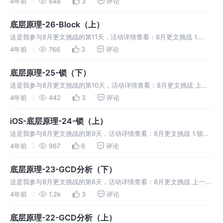
4年前
648
3
评论
探讨下block的原理。 1. Clang分析 定义关于block的
底层原理-26-Block（上）
这是我参与8月更文挑战的第11天，活动详情查看：8月更文挑战 1.
block类型 block是日常使用最多的代码块，面试中也会经常面到。
4年前
766
3
评论
block是对象，它封装了一段代码，这段代码可以在任何时候执行
底层原理-25-锁（下）
这是我参与8月更文挑战的第10天，活动详情查看：8月更文挑战 上一
篇我们介绍了@synchoroized的原理，以及使用。接下来继续介绍其它
4年前
442
3
评论
锁的情况。 1.NSLock NSLock是OC层的封装，底
iOS-底层原理-24-锁（上）
这是我参与8月更文挑战的第9天，活动详情查看：8月更文挑战 1.锁的
介绍 1.1 锁的性能 开发中使用多线程，就会有线程安全问题，比如在并
4年前
967
6
评论
发队列的异步函数中对数据的读写操作，不加锁就会产生data r
底层原理-23-GCD分析（下）
这是我参与8月更文挑战的第6天，活动详情查看：8月更文挑战 上一篇
我们了解了GCD的队列和函数，这一篇我们主要探讨下日常的使用场景
4年前
1.2k
3
评论
及其原理。GCD在我们日常多线程开发应该是最常用的形式，通常使用
的有G
底层原理-22-GCD分析（上）