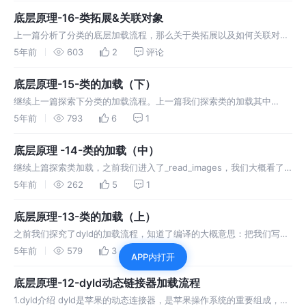
底层原理-16-类拓展&关联对象
上一篇分析了分类的底层加载流程，那么关于类拓展以及如何关联对象
的，接下来将一一分析。 1.类的拓展 分类category：为主类提供分
5年前
603
2
评论
类，在oc中生成.h和.m文件。可以添加方法，实现他供主类调用。也
底层原理-15-类的加载（下）
继续上一篇探索下分类的加载流程。上一篇我们探索类的加载其中
methodizeClass方法有关于分类的加载。 1.分类加载推导 继续查看
5年前
793
6
1
attachToClass方法， 发现添加分类的方法attach
底层原理 -14-类的加载（中）
继续上篇探索类加载，之前我们进入了_read_images，我们大概看了
下主要做了什么，其中实现oc的类是方法realizeClassWithoutSwift，
5年前
262
5
1
继续下面的探索。 1.类的加载流程分析
底层原理-13-类的加载（上）
之前我们探究了dyld的加载流程，知道了编译的大概意思：把我们写的
代码转换机器识别的代码，通过dyld把动态库进行链接最后生成可执行
5年前
579
3
评论
APP内打开
mach-o文件。那么对于我们日常开发中我们创建的类是怎样加载到内
存
底层原理-12-dyld动态链接器加载流程
1.dyld介绍 dyld是苹果的动态连接器，是苹果操作系统的重要组成，在