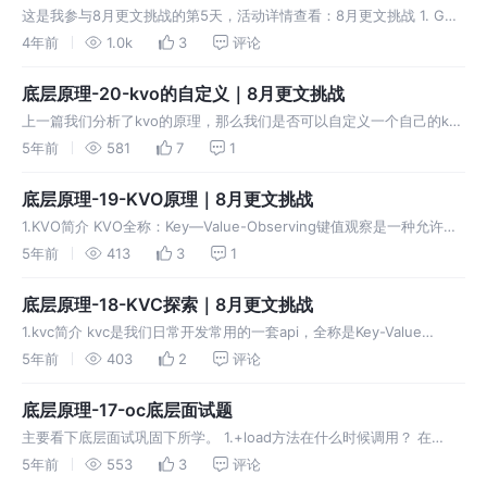
这是我参与8月更文挑战的第5天，活动详情查看：8月更文挑战 1. GCD
简介 在Mac OS x v10.6中引入的Grand Central Dispatch是线程的另
4年前
1.0k
3
评论
一种替代品，它允许您专注于需要
底层原理-20-kvo的自定义｜8月更文挑战
上一篇我们分析了kvo的原理，那么我们是否可以自定义一个自己的kvo
呢？主要大致思路： 添加观察者，创建中间类，isa替换。 中间类
5年前
581
7
1
setter实现包括回调，父类setter方法调用。 移除操作，is
底层原理-19-KVO原理｜8月更文挑战
1.KVO简介 KVO全称：Key—Value-Observing键值观察是一种允许通
知对象其他对象指定属性更改的机制。 键值观测提供了一种机制，允许
5年前
413
3
1
将其他对象的特定属性更改通知对象。它对于应用程序中
底层原理-18-KVC探索｜8月更文挑战
1.kvc简介 kvc是我们日常开发常用的一套api，全称是Key-Value
Coding。源码中没有开发，我们可以去官方文档看下怎么实现的 键值
5年前
403
2
评论
编码是由NSKeyValueCoding非正式协议启
底层原理-17-oc底层面试题
主要看下底层面试巩固下所学。 1.+load方法在什么时候调用？ 在
load_images的时候调用，通过prepare_load_methods方法准备，递
5年前
553
3
评论
归的方式schedule_class_lo