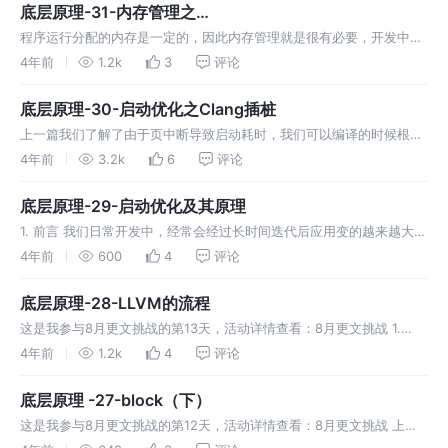
底层原理-31-内存管理之
TaggedPointer/retain/release/dealloc分析
程序运行分配的内存是一定的，因此内存管理就是很有必要，开发中避
免内存泄漏，我们因及时释放。那么内存是如何管理的？ 1. ARC和
4年前
1.2k
3
评论
MRC 在iOS开发中，我们有大致2种内存管理方式：MRC（手动管理）
和
底层原理-30-启动优化之Clang插桩
上一篇我们了解了由于页中断导致启动耗时，我们可以编译的时候根据
我们.order方法进行排列，但是我们项目比较大的话，找到方法进行排
4年前
3.2k
6
评论
列就比较困难。 1. Clang插桩配置 LLVM内置一个简单的代码覆
底层原理-29-启动优化及其原理
1. 前言 我们日常开发中，经常会经过长时间迭代后应用变的越来越大，
启动也会随之变慢，那么有什么解决办法吗？ 我们先看下应用启动的时
4年前
600
4
评论
间。 1.1 打印应用启动时间 我们在工程设置中添加 DYLD_PR
底层原理-28-LLVM的流程
这是我参与8月更文挑战的第13天，活动详情查看：8月更文挑战 1.
LLVM概述 1.1 解释语言和编译语言 在我们日常开发中，比如iOS开发，
4年前
1.2k
4
评论
使用Xcode编译成功才能运行，这个过程就是编译过程由L
底层原理 -27-block（下）
这是我参与8月更文挑战的第12天，活动详情查看：8月更文挑战 上一
篇我们介绍了block的区分，以及解决循环应用的方式。这篇我们主要