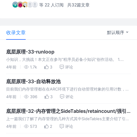
等 22 人订阅
共32篇文章
收录文章
默认顺序
底层原理-33-runloop
小知识，大挑战！本文正在参与“程序员必备小知识”创作活动。 1.
Runloop的概念和作用 我们知道runloop顾名思义就是运行循环，是事
4年前
1.7k
3
评论
件接受和分发的一个机制，是线程相关基础框架的一部分。一个r
底层原理-33-自动释放池
目前我们内存管理都在在ARC环境下进行自动管理对象的引用计数，我
们下面看下autoreleasepool。 1.autoreleasepool 1.1 release与
4年前
396
3
评论
autorelease 对象在调
底层原理-32-内存管理之SideTables/retaincount/强引
用问题
上一篇我们了解了内存管理的几种方式其中SideTables主要介绍了引用
计数表。我们继续探讨下SideTables 1.SideTables SideTables可以理
4年前
573
2
评论
解为一个全局的hash数组，里面