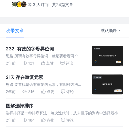
等 3 人订阅
共24篇文章
收录文章
默认顺序
232. 有效的字母异位词
思路 所谓有效字母异位词，就是要看看两个字
符串里面的字符出现次数是不是一样的，如果一
2年前
121
点赞
评论
样，就是有效的字母异位词，否则，就是无效
的。简化一下问题，就是统计每个字符串里面字
217. 存在重复元素
符的个数，然后看是不是相等。 统计
思路 要查找是否有重复的元素，有四种方法：
暴力法，通过一一对比，查找是否有重复元素。
2年前
316
点赞
评论
排序法，如果元素是有序的，只需要一轮循环，
将后一个元素与前一个元素对比即可。 哈希
图解选择排序
表，遍历列表，在哈希表里面查找
选择排序是一种排序算法，每次迭代时，从未排序的列表中选择最小的
一个，然后把这个元素放在未排序列表的前面。 有人觉得这个过程和打
2年前
184
点赞
评论
牌时整理牌的大小的过程一致，深以为然。 选择排序的工作原理 选择