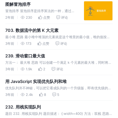
第一个元素
图解冒泡排序
冒泡排序 冒泡排序是排序算法的一种，通过比
较和交换两个相邻的元素，直到按照想要的顺序
2年前
230
点赞
评论
（从小到大或从大到小）为止。简言之：两两排
序。 冒泡排序的工作原理 假如我们将要将元素
703. 数据流中的第 K 大元素
升序排序。 第一次迭代（比较和
最小堆 思路 最小堆中堆顶的元素就是这个堆里的最小值，堆的值按照
从小到大排列。如果要得到“数据流中的第 K 大元素”，就需要从堆顶删
3年前
173
点赞
评论
除 K 个元素，此时堆顶的元素就是 “数据流中的第 K 大元素”。
239. 滑动窗口最大值
方法一： 最大堆 思路 可以创建一个满足 k 个元素的最大堆，同时将元
素的下标也保存起来，如果滑动窗口中的元素个数大于等于 k 时，可以
3年前
1.9k
2
评论
直接取最大堆里的最大元素的值，同时需要需要判断，这个最大元素是
否
用 JavaScript 实现优先队列和堆
优先队列并不神秘，可以把它看成队列的一个升级版，即有优先级的队
列。队列常用的例子是顾客去超市排队买单，那么优先队列就是老人可
3年前
2.4k
8
5
以优先买单。这里是根据人的年龄大小排，当然，我们也可以按照其他
的条件排。当然
232. 用栈实现队列
题目 232. 用栈实现队列 题目描述： {:width=400} 方法：双栈 思路