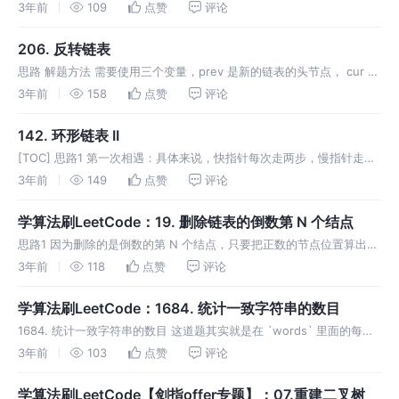
栈是先进后出，队列是先进先出。用两个栈，一个栈管进入的元素，用
3年前
109
点赞
评论
于 push 操作，一个栈把进入的元素的顺序调整成队
206. 反转链表
思路 解题方法 需要使用三个变量，prev 是新的链表的头节点， cur 则
指向当前结点， next 用于保存当前结点的后一个结点的指针。 遍历链
3年前
158
点赞
评论
表，先把当前结点的下一个结点位置存到变量 next：n
142. 环形链表 II
[TOC] 思路1 第一次相遇：具体来说，快指针每次走两步，慢指针走一
步，最后两个指针会有第一次相遇，这时候快指针走的步数是慢指针的
3年前
149
点赞
评论
两倍。 第二次相遇：重新定义一个指向头的指针，再和慢指针一起走，
如果
学算法刷LeetCode：19. 删除链表的倒数第 N 个结点
思路1 因为删除的是倒数的第 N 个结点，只要把正数的节点位置算出
来，删除节点即可。 解题方法1 步骤1：计算正数的位置、 链表只能从
3年前
118
点赞
评论
头节点开始遍历，要找到正数节点的位置，我们只需要： 链表的长度 -
学算法刷LeetCode：1684. 统计一致字符串的数目
1684. 统计一致字符串的数目 这道题其实就是在 `words` 里面的每个
字符串找是否有不在 `allowed` 中的字母出现。
3年前
103
点赞
评论
学算法刷LeetCode【剑指offer专题】：07.重建二叉树