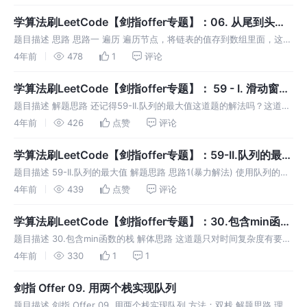
的前一个节点指向它的下一个节点即可。跳过要删除的节点，这个节点
就被删除了。
学算法刷LeetCode【剑指offer专题】：06. 从尾到头打
印链表
题目描述 思路 思路一 遍历 遍历节点，将链表的值存到数组里面，这里
有两种方法: 存的时候就从数组的头部插入（unshift()），这样直接返
4年前
478
1
评论
回该数组即可。（见解法1） 增加一个新的数组2，遍历链表的
学算法刷LeetCode【剑指offer专题】： 59 - I. 滑动窗口
的最大值
题目描述 解题思路 还记得59-II.队列的最大值这道题的解法吗？这道题
难度是困难 ，实际上理清思路并不难，无非就是滑动窗口+单调度双端
4年前
426
点赞
评论
队列的结合。我们来一步一步拆解一下： 第一步 总思路：我们准备一
学算法刷LeetCode【剑指offer专题】：59-II.队列的最大
值
题目描述 59-II.队列的最大值 解题思路 思路1(暴力解法) 使用队列的特
性尾部插入，头部删除实现 push_back 和 pop_front， 至于寻找最大
4年前
439
点赞
评论
值，则遍历队列元素，找到最大值就返回，
学算法刷LeetCode【剑指offer专题】：30.包含min函数
的栈
题目描述 30.包含min函数的栈 解体思路 这道题只对时间复杂度有要
求，那可以在空间复杂度上放宽。因此，我们可以使用两个栈， 栈1正
4年前
330
1
1
常实现的 push、pop()、top() 等 API 栈2则用于
剑指 Offer 09. 用两个栈实现队列
题目描述 剑指 Offer 09. 用两个栈实现队列 方法：双栈 解题思路 理清