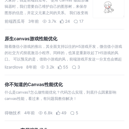
辑器时，我们需要自己维护自己的图形树，来保存
图形的信息，并定义元素之间的关系。 我们改变画
布中的某个图形，去更新画布，最简单的是清空画
前端西瓜哥
3年前
3.7k
24
17
布，然后根据
原生canvas游戏性能优化
随着微信小游戏的推出，其全面支持以往的H5游戏开发，微信借小游戏
的社交方式彻底激活小程序。同样的，也算是重新吹起了H5游戏的风
口。 可以预见的是，借助小游戏的风，前端游戏开发这一分支也会燃起
来了。在游戏开发中，最令人难受的也许就是性能优化了吧。本人在整理
lizardlove
8年前
3.2k
55
3
过往几次游戏开发的经历中…
你不知道的Canvas性能优化
什么是canvas?怎么做性能优化？代码怎么实现，到底什么因素影响
canvas性能，看过来，有问题我教你解决！
得物技术
4年前
6.8k
49
5