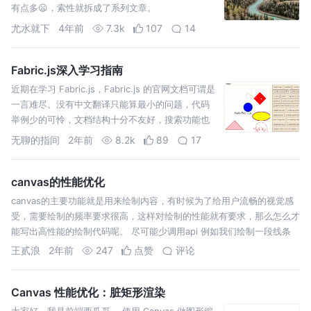
有点多😦，索性就拆成了系列文章。
尤水就下
4年前
7.3k
107
14
Fabric.js深入学习指南
近期在学习 Fabric.js，Fabric.js 的官网文档可谓是
一言难尽。没有中文翻译只能算最小的问题，代码
举例少的可怜，文档结构十分不友好，搜索功能也
不尽人意，很难让人有看下去的耐心。
无聊的指间
2年前
8.2k
89
17
canvas的性能优化
canvas的主要功能就是用来绘制内容，有时候为了给用户流畅的视觉感
受，需要绘制的频率要求很高，这样对绘制的性能就有要求，那么怎么才
能写出高性能的绘制代码呢。 尽可能少调用api 例如我们绘制一段线条
王贰浪
2年前
247
点赞
评论
Canvas 性能优化：脏矩形渲染
大家好，我是前端西瓜哥。 使用 Canvas 做图形编