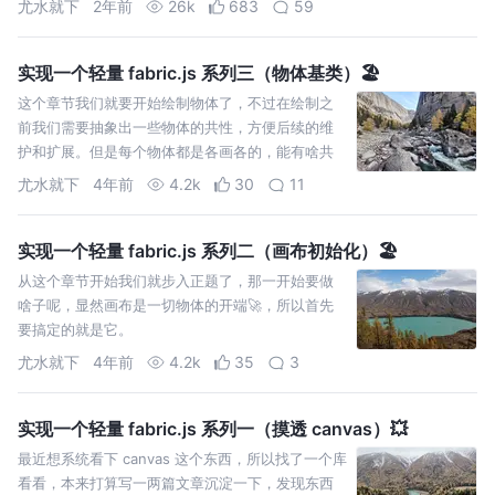
尤水就下
2年前
26k
683
59
实现一个轻量 fabric.js 系列三（物体基类）🏖
这个章节我们就要开始绘制物体了，不过在绘制之
前我们需要抽象出一些物体的共性，方便后续的维
护和扩展。但是每个物体都是各画各的，能有啥共
性呢？
尤水就下
4年前
4.2k
30
11
实现一个轻量 fabric.js 系列二（画布初始化）🏖
从这个章节开始我们就步入正题了，那一开始要做
啥子呢，显然画布是一切物体的开端🚀，所以首先
要搞定的就是它。
尤水就下
4年前
4.2k
35
3
实现一个轻量 fabric.js 系列一（摸透 canvas）💥
最近想系统看下 canvas 这个东西，所以找了一个库
看看，本来打算写一两篇文章沉淀一下，发现东西