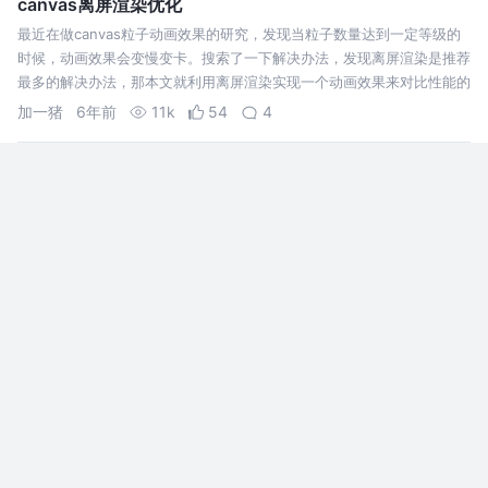
canvas离屏渲染优化
最近在做canvas粒子动画效果的研究，发现当粒子数量达到一定等级的
时候，动画效果会变慢变卡。搜索了一下解决办法，发现离屏渲染是推荐
最多的解决办法，那本文就利用离屏渲染实现一个动画效果来对比性能的
提升。 查阅了一下资料，概述一下离屏渲染的概念，相当于在屏幕渲染
加一猪
6年前
11k
54
4
的时候开辟一个缓冲…
【前端词典】实现 Canvas 下雪背景引发的性能思考
去年圣诞节产品提了一个活动需求，其中有一个下雪的背景动画。在做这
个动画的过程中加深了对 canvas 动画的一些了解，在这里我仅是抛砖引
玉的分享一下，欢迎各位大佬批评。 代码已上传至 github ，感兴趣的可
以 clone 代码到本地运行。望给个 star 支持一下。 UI …
小生方勤
7年前
8.4k
171
17
Canvas性能优化
最近对 html5小游戏有点兴趣，因为我感觉将来这个东西或许是前端一个
重要的应用场景，例如现在每到某些节假日，像支付宝、淘宝或者其他的
一些 APP可能会给你推送通知，然后点进去就是一个小游戏，基本上点
进去的人，只要不是太抵触，都会玩上一玩的，如果要是恰好 get到用户
清夜
7年前
13k
128
6
的 G点，…