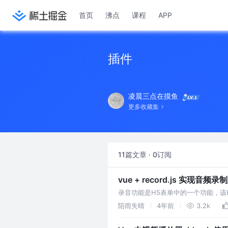
首页
沸点
课程
APP
插件
凌晨三点在摸鱼
更多收藏集
11篇文章 · 0订阅
vue + record.js 实现音频
录音功能是H5表单中的一个功能，该H5
H5原生开发
陌雨失晴
4年前
3.2k