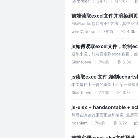
Surprisec
2年前
16k
前端读取excel文件并渲染到
FileReader接口有4个方法，
中。 FileReader接口包含了一
windCatcher
7年前
4.3k
js如何读取excel文件，绘制ec
通常来说，前端要拿到excel数据，
己的vue项目为例。 现有一张exce
SilentLove
7年前
6.3k
js读取excel文件,绘制echar
本文是在上一篇的基础上介绍一些常用
的，如有更好的方法或者不同的见解欢迎
SilentLove
7年前
3.7k
js-xlsx + handsontabl
然后在浏览器里面预览和编辑, 最后再选择一些
们可以获取到 读取的二进制数据. FileRead
noahlam
7年前
6.2k
前端实现excel_xlsx文件预览