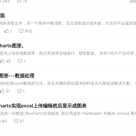
283
70
前
页面
其中3个用来读取文件，另一个用来中断读取。无论读取成功或失败，方法并不会返回读
套完整的事件模型，用于捕获读取文件时的状态。
1
评论
harts图形。
都是先上传存储数据库，然后再请求后端接口，获取数据。 但有100个产品经理，
l财务报表，需要根据这张excel表绘制成各种echarts图形，用于年度汇报。 不
45
1
ts图形---数据处理
的处理excel数据的方法，旨在为遇到类似需求的时候为大家提供解决方案。
提出，共同学习探讨。 数组的第一项为表头的标题。 构建getExcelKey
37
1
e + echarts实现excel上传编辑然后显示成图表
数据,用echarts生成报表. 然后再监听 FileReader 对象的 onload 事件 
er.readAsArrayBuffer()…
90
27