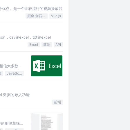
美观等优点。是一个比较流行的视频播放器
掘金·金石计划
Vue.js
n，csv转excel，txt转excel
Excel
前端
API
 相信大多数人
端
JavaScript
cel 数据的导入功能
前端
整使用得花钱，