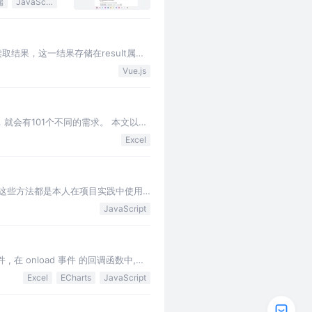
端
JavaScript
取结果，这一结果存储在result属性
Vue.js
就会有101个不同的需求。 本文以自
经过后端…
Excel
 这些方法都是本人在项目实践中使用
s方法，得到所有表头数据，…
JavaScript
, 在 onload 事件 的回调函数中,我
Excel
ECharts
JavaScript