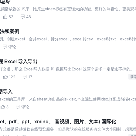
用总结
嵌入视频播放器的JS库，比原生video标签有更强大的功能、更好的兼容性、更
62
48
方法和案例
建excel，合并excel，拆分excel，excel转csv，excel转txt，excel转jso
评论
 Excel 导入导出
道，那么 Excel导入数据 和 数据导出Excel 这两个需求一定是逃不掉的。
文档内容实在是太多，太冗余了
122
17
前
数据导入
xcel的工具库，来自sheetJs出品的js-xlsx,本文通过使用xlsx.js完成前端ex
3
评论
el、pdf、ppt、xmind、 音视频、图片、文本) 国际化
的方式都是通过微软在线预览服务，但是微软的在线服务有文件大小限制，想完
现，因为我们项目存在多种类型的文件，所以为了改善用