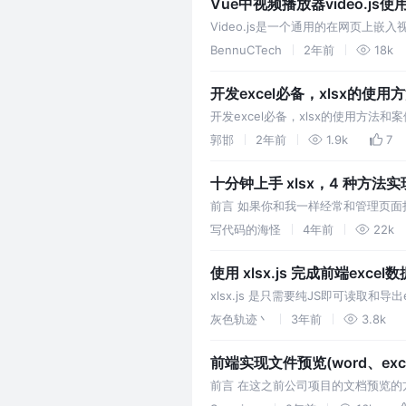
Vue中视频播放器video.js使
Video.js是一个通用的在网页上
BennuCTech
2年前
18k
开发excel必备，xlsx的使用
开发excel必备，xlsx的使用方法和案例。创
郭邯
2年前
1.9k
7
十分钟上手 xlsx，4 种方法实现
前言 如果你和我一样经常和管理页面打交
也知道 xlsx 这个 npm 库，但是
写代码的海怪
4年前
22k
使用 xlsx.js 完成前端excel
xlsx.js 是只需要纯JS即可读取和导出e
灰色轨迹丶
3年前
3.8k
前端实现文件预览(word、exc
前言 在这之前公司项目的文档预览
一些图片文件就通过组件库antd实