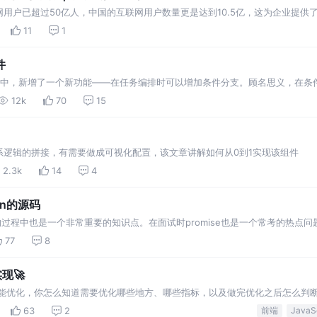
联网用户已超过50亿人，中国的互联网用户数量更是达到10.5亿，这为企业提
用支出预计将在未来五年内
11
1
件
务) 中，新增了一个新功能——在任务编排时可以增加条件分支。顾名思义，在
，可选的条件项是指定有限的
12k
70
15
系逻辑的拼接，有需要做成可视化配置，该文章讲解如何从0到1实现该组件
2.3k
14
4
en的源码
Script的过程中也是一个非常重要的知识点。在面试时promise也是一个常考的
s
77
8
现🚀
性能优化，你怎么知道需要优化哪些地方、哪些指标，以及做完优化之后怎么判
再想想，生产有某个地方用户反馈点击没反应，这个时候应
63
2
前端