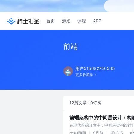
首页
沸点
课程
APP
前端
用户515682750545
更多收藏集
12篇文章 · 0订阅
前端架构中的中间层设计：构
在现代前端开发中，中间层架构设计
效率和系统可维护性。 一、什么是组
大知闲闲i
9月前
815