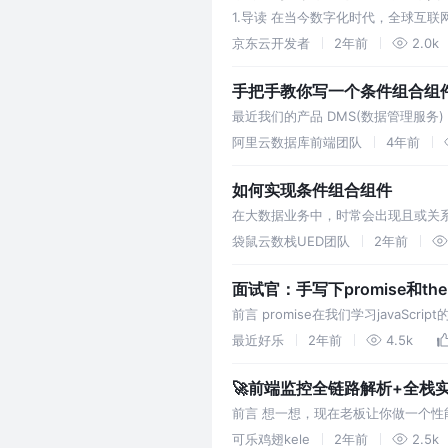
1.导读 在当今数字化时代，全球互
究公司的最新报告，全球数字营销费
京东云开发者
2年前
2.0k
手把手教你写一个条件组合组
最近我们的产品 DMS(数据管理服
断是否继续执行下面的分支。在这里
阿里云数据库前端团队
4年前
如何实现条件组合组件
在大数据业务中，时常会出现且或关
袋鼠云数栈UED团队
2年前
面试官：手写下promise和th
前言 promise在我们学习java
而且，面试官还会让你手写一个promi
最近好乐
2年前
4.5k
🚀前端监控全链路解析+全栈实
前言 想一想，现在老板让你做一个
这个时候你就需要一个性能监控。 
可乐鸡翅kele
2年前
2.5k