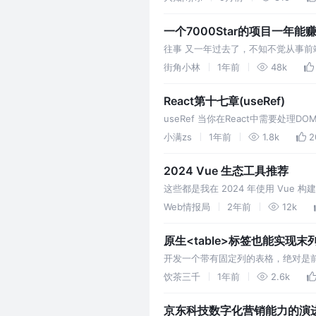
一个7000Star的项目一年能
往事 又一年过去了，不知不觉从事前
今的行业没了，我是没想到的。 虽
街角小林
1年前
48k
React第十七章(useRef)
useRef 当你在React中需要处理D
对象的 curren
小满zs
1年前
1.8k
2
2024 Vue 生态工具推荐
这些都是我在 2024 年使用 Vu
Web情报局
2年前
12k
原生<table>标签也能实现末
开发一个带有固定列的表格，绝对是前端开发
fixed="right" 来实现了， 但如
饮茶三千
1年前
2.6k
京东科技数字化营销能力的演进