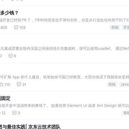
赚多少钱？
端开发已经快7年了，7年时间其实也不算特别长，但是从行业欣欣向荣干到了
然目前还没有失业（感觉快了），但这么多年也没赚到什
400
159
前端
开
OM元素或需要在组件渲染之间保持持久性数据时，便可以使用useRef。 通过Ref操作DOM
0
6
e 构建可扩展 App 的个人建议。机智如你可能已经察觉，大部分情况下我都喜欢坚
110
31
前端
列固定
中顶顶简单的事情了。 如果你用 Element UI 或者 Ant Design 就可
果不依赖任何前端框
12
3
前
与最佳实践| 京东云技术团队