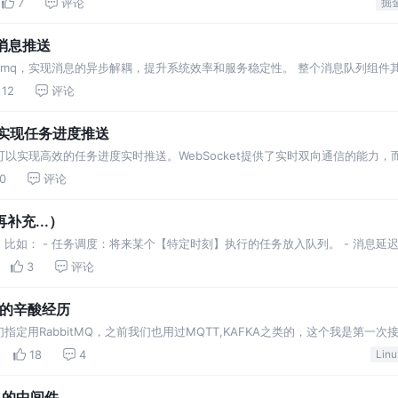
7
评论
流消息推送
ketmq，实现消息的异步解耦，提升系统效率和服务稳定性。 整个消息队列组件
客就是生产者 消息队列
12
评论
tMQ实现任务进度推送
MQ，可以实现高效的任务进度实时推送。WebSocket提供了实时双向通信的能力，而R
。
0
评论
充...）
比如： - 任务调度：将来某个【特定时刻】执行的任务放入队列。 - 消息延
一段时间后进行重新处理。 -
3
评论
开发的辛酸经历
定用RabbitMQ，之前我们也用过MQTT,KAFKA之类的，这个我是第一次
利，耽误了一些时间，记录下我的心酸历程
18
4
Linu
常见的中间件