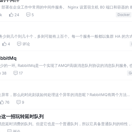
 部署在企业工作中常用的中间件服务。 Nginx 设置宿主机 80 端口和容器的 
所在目录映射。一个是 Ngi
2k
24
5
Docker
务少则几个到几十个，多则可能有上百个。每一个服务一般都以集群 HA 的方
现，也就是服务的消费方 consumer 如
4
评论
bitMq
的一环, RabbitMq是一个实现了AMQP高级消息队列协议的消息队列服务,
 今天来说说怎么把它集成
38
17
G
异常，那么此时此刻该如何处理这个异常的消息呢？RabbitMQ有两个方法
basicReject能够让消息重新
76
9
学会这一招玩转延时队列
消息延时消费的队列。但是它也是一个普通队列，所以它具备普通队列的特性，
消息，延迟多久之后被消费。普通队列是即时消费的，延时队列是根据延时时间
3
评论