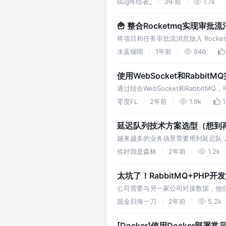
Bug终结者_
3年前
1.7k
🍟 整合Rocketmq实现审批
将项目和任务审批流消息放入 Roc
生产者：生产消息的一方，例子中的顾
水蓝烟雨
1年前
946
使用WebSocket和Rabbi
通过结合WebSocket和Rabbit
确保了消息传递的可靠性和可扩展性
零度FL
2年前
1.9k
1
延迟队列技术方案选型（想到再补
越来越多的业务场景需要用到延迟队，
推送模块，将消息放入延迟队列，并在
你好我是森林
2年前
1.2k
太坑了！RabbitMQ+PHP
公司需要与另一家公司对接数据，他们指
跟kafka差不多，结果过程很不顺
掘金归海一刀
2年前
5.2k
[Docker]使用Docker部署