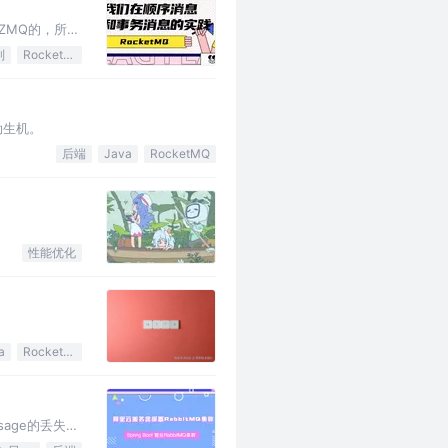
ZMQ的，所以
列
RocketMQ
勃生机。
后端
Java
RocketMQ
性能优化
a
RocketMQ
age的丢失