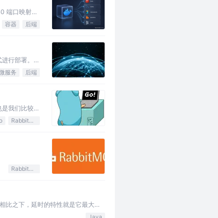
80 端口映射，
容器
后端
式进行部署。这
微服务
后端
 也是我们比较常
o
RabbitMQ
RabbitMQ
相比之下，延时的特性就是它最大的
，多久之后才能消费的。 订单在十分
Java