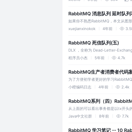
钟之内未…
RabbitMQ 消息队列 延时队
如果你不熟悉RabbitMQ，本文从图
代码.
xuejianxinokok
4年前
3.5
RabbitMQ 死信队列(五)
DLX ，全称为 Dead-Letter-
程序员小杰
5年前
4.7k
RabbitMQ生产者消费者代
为了方便初学者更好的学习Rabbi
小橙编码日志
4年前
2.4k
RabbitMQ系列（四）Rabb
从上面的可以看出事务都是以tx开头的，
config.xx配置成自己Rabbi
Java中文社群
8年前
7.7k
RabbitMQ 学习笔记 -- 10