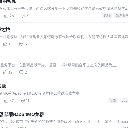
面的实践
的业务实践上有一些心得，想给大家分享一下，首先转转这边是有架构团队自研的Z
受众人群，开篇会先讲开源版本的一些基础知识
28
3
后端
消息队
得之旅
这一细微模块，详述游戏业务如何对原有代码予以重构，令游戏这棵大树重焕蓬
13
5
体验服务平台，在售商品以手办、漫画、JK制服等贴合平台生态的商品为主。
13
2
实践
和Apache HttpClient的Http重试实践方案
47
11
后端
Jav
务器部署RabbitMQ集群
ker节点，那么该节点的失效将导致整个服务临时性的不可用，并且可能会导致mess
非持久化queue中的时候）。可