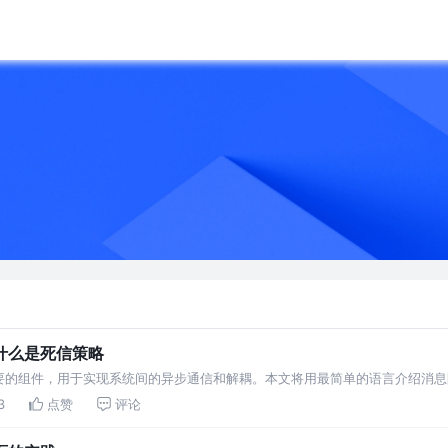
什么是死信策略
要的组件，用于实现系统间的异步通信和解耦。本文将用最简单的语言介绍消息
中还附带了示例代码，方便中国开发者
3
点赞
评论