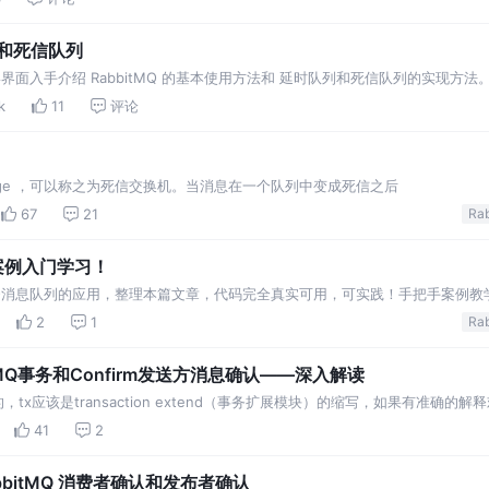
列和死信队列
形界面入手介绍 RabbitMQ 的基本使用方法和 延时队列和死信队列的实现方法。
k
11
评论
Exchange ，可以称之为死信交换机。当消息在一个队列中变成死信之后
67
21
码案例入门学习！
tMQ消息队列的应用，整理本篇文章，代码完全真实可用，可实践！手把手案例教
2
1
itMQ事务和Confirm发送方消息确认——深入解读
tx应该是transaction extend（事务扩展模块）的缩写，如果有准确的
t的信息。 从上面的代码我们可以看出，在发送消息之前的代码和之前介绍的都是一样的
41
2
 RabbitMQ 消费者确认和发布者确认