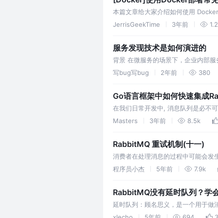
本篇文章给大家介绍如何使用 Docker
以及数据卷目录挂载与容器的配置文件
JerrisGeekTime
3年前
1.
服务发现技术是如何演进的
背景 在微服务的场景下，企业内部服
时候自然会产生两个问题，一个是服务发
写bug写bug
2年前
380
Go语言框架中如何快速集成Rab
在我们日常开发中, 消息队列是必不可少
用的消息队列, 还可以实现延迟消费,
Masters
3年前
8.5k
RabbitMQ 重试机制(十一)
消费者在处理消息的过程中可能会发生
channel.basicNack 或 channel.
程序员小杰
5年前
7.9k
RabbitMQ没有延时队列？
延时队列：顾名思义，是一个用于做
特点。所谓的延时就是将我们需要的
xlecho
5年前
694