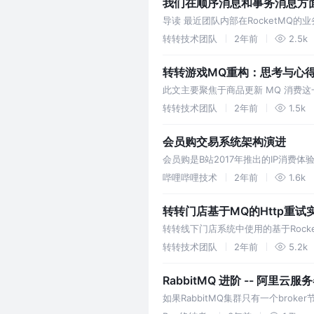
我们在顺序消息和事务消息方
导读 最近团队内部在RocketMQ
我们自然而然的用的ZZMQ，考虑到
转转技术团队
2年前
2.5k
转转游戏MQ重构：思考与心
此文主要聚焦于商品更新 MQ 消费
转转技术团队
2年前
1.5k
会员购交易系统架构演进
会员购是B站2017年推出的IP消费
哔哩哔哩技术
2年前
1.6k
转转门店基于MQ的Http重试
转转线下门店系统中使用的基于RocketMQ
转转技术团队
2年前
5.2k
RabbitMQ 进阶 -- 阿里云服
如果RabbitMQ集群只有一个bro
（尤其是在非持久化message存储于