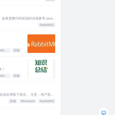
 如果需要代码实现的话请参考 java
RabbitMQ
RabbitMQ
后端
学！
RabbitMQ
后端
解释欢迎在博客下留言。 注意：用户需把
，…
后端
Wireshark
RabbitMQ