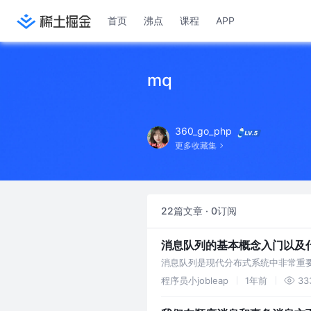
首页
沸点
课程
APP
mq
360_go_php
更多收藏集
22篇文章 · 0订阅
消息队列的基本概念入门以及
消息队列是现代分布式系统中非常重
知识，帮助大家快速理解和应用。文
程序员小jobleap
1年前
33