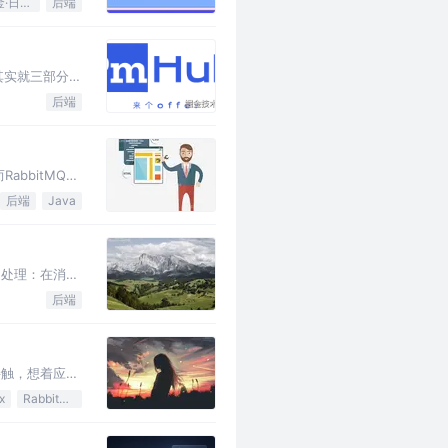
掘金·日新计划
后端
其实就三部分：
后端
abbitMQ则
后端
Java
迟处理：在消息
后端
接触，想着应该
x
RabbitMQ