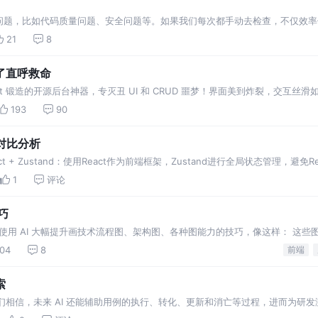
问题，比如代码质量问题、安全问题等。如果我们每次都手动去检查，不仅效率
21
8
了直呼救命
TypeScript 锻造的开源后台神器，专灭丑 UI 和 CRUD 噩梦！界面美到炸裂，交互
！
193
90
架构对比分析
ct + Zustand：使用React作为前端框架，Zustand进行全局状态管理，避免Redu
1
评论
巧
些使用 AI 大幅提升画技术流程图、架构图、各种图能力的技巧，像这样： 这些图全
是，这些都基于文本绘图，也就是说，所
104
8
前端
索
我们相信，未来 AI 还能辅助用例的执行、转化、更新和消亡等过程，进而为研