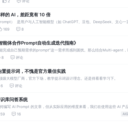
2
评论
的 AI，差距竟有 10 倍
（Prompt） 是用户与人工智能模型（如 ChatGPT、豆包、DeepSeek、
169
8
多智能体合作Prompt自动生成迭代指南》
完成自己预期需求的prompt”这一需求而感到困扰。那么结合Multi-agent
把~
8
评论
光的内置提示词，不愧是官方最佳实践
全球顶级大模型厂商，官方下场，教学提示词设计理念。还是得看看学习下。
6
评论
I 知识库问答系统
何编写 AI Prompt 的文章，但从实际应用的维度来看，我们在使用这些 AI 
有发挥出它应有的价值。 为什么这
59
16
AI