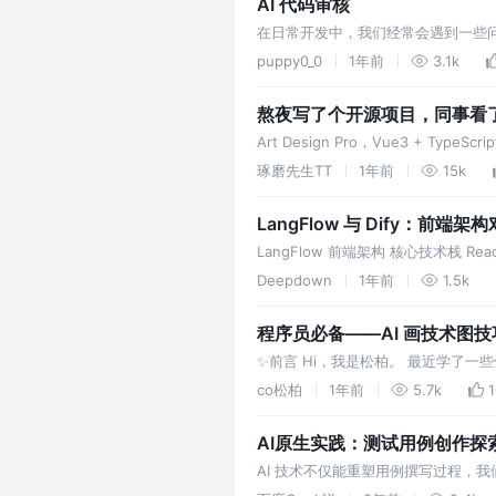
AI 代码审核
在日常开发中，我们经常会遇到一些
利用 AI 来帮助我们检查
puppy0_0
1年前
3.1k
熬夜写了个开源项目，同事看
Art Design Pro，Vue3 + 
省 80% 代码，响应式适配直接飞天
琢磨先生TT
1年前
15k
LangFlow 与 Dify：前端
LangFlow 前端架构 核心技术栈 Rea
shadcn/
Deepdown
1年前
1.5k
程序员必备——AI 画技术图技
✨前言 Hi，我是松柏。 最近学了一
到 3 分钟画的，而且最重要的一点
co松柏
1年前
5.7k
AI原生实践：测试用例创作探
AI 技术不仅能重塑用例撰写过程，
效。