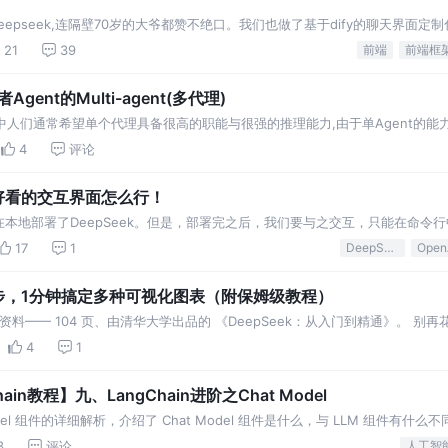
epseek,连隔壁70岁的大爷都赞不绝口。我们也做了基于dify的聊天界面定
21
39
前端
前端框
Agent的Multi-agent(多代理)
在Agent中人们通常希望单个代理具备很高的职能与很强的推理能力,由于单Agen
不到期望
4
评论
有好看的交互界面怎么行！
本地部署了DeepSeek。但是，部署完之后，我们要与之交互，只能在命令
怎么行呢
17
1
DeepSeek
Open
需两步，1分钟搞定多种可视化图表（附保姆级教程）
习资料—— 104 页、由清华大学出品的 《DeepSeek：从入门到精通》。 别再
DeepSeek：从入门到精
4
1
n教程】九、LangChain进阶之Chat Model
 Model 组件的详细解析，介绍了 Chat Model 组件是什么，与 LLM 组件有什
3
评论
人工智