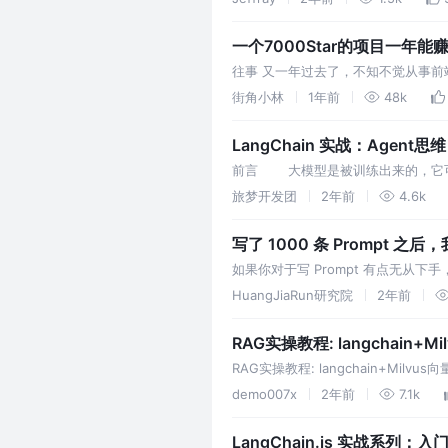
一个7000Star的项目一年能
往事 又一年过去了，不知不觉从事前
今的行业没了，我是没想到的。 虽
街角小林
1年前
48k
LangChain 实战：Agent思维
前言 大模型是被训练出来的，它可
工具。 当大模型需要通过自主判
旅梦开发团
2年前
4.6k
写了 1000 条 Prompt 
如果你对于写 Prompt 有点无从下
个框架。
HuangJiaRun研究院
2年前
RAG实操教程: langchain
RAG实操教程: langchain+M
库系统。 RAG是什么 RAG 是retrieva
demo007x
2年前
7.1k
LangChain.js 实战系列：入