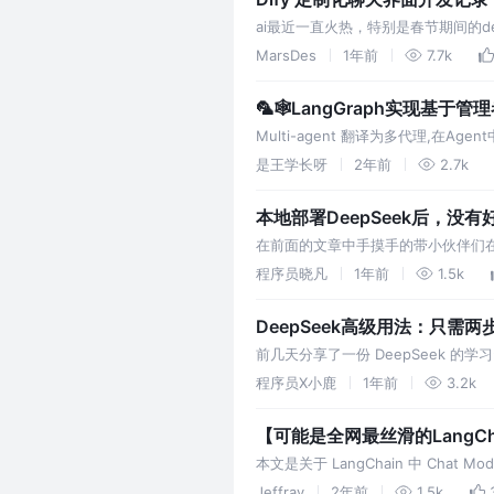
ai最近一直火热，特别是春节期间的de
MarsDes
1年前
7.7k
🦜🕸️LangGraph实现基于管理者
Multi-agent 翻译为多代理,
盒,没有足够精确的控制能力,效果达
是王学长呀
2年前
2.7k
本地部署DeepSeek后，没
在前面的文章中手摸手的带小伙伴们在
DeepSeek没有一个好看的交互界面
程序员晓凡
1年前
1.5k
DeepSeek高级用法：只
前几天分享了一份 DeepSeek 的学
DeepSeek资料了！清华大学104页《
程序员X小鹿
1年前
3.2k
【可能是全网最丝滑的LangChai
本文是关于 LangChain 中 Chat
使用 Chat Model。
Jeffray
2年前
1.5k