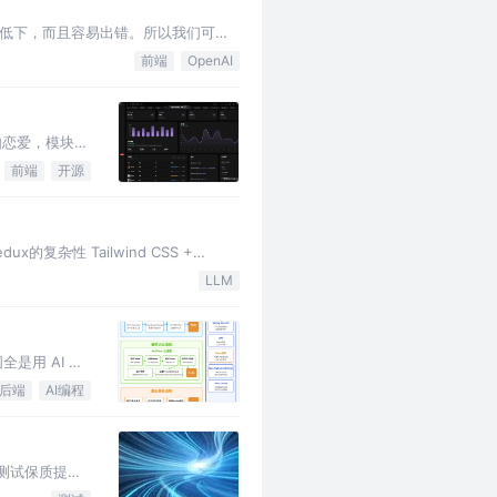
低下，而且容易出错。所以我们可以
前端
OpenAI
丝滑如恋爱，模块化
前端
开源
x的复杂性 Tailwind CSS +
LLM
是用 AI 不
后端
AI编程
发测试保质提