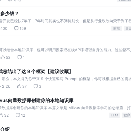
赚多少钱？
端开发已经快7年了，7年时间其实也不算特别长，但是从行业欣欣向荣干到了
然目前还没有失业（感觉快了），但这么多年也没赚到什
400
159
前端
开
以结合本地知识库，也可以调用搜索或在线API来增强自身的能力。这些都不
断调用外部工具来进一步完成任
52
1
之后，我总结出了这 9 个框架【建议收藏】
手，那么，本文将为你带来 9 个快速编写 Prompt 的框架，你可以根据自己的
2.2k
37
3
+Milvus向量数据库创建你的本地知识库
ilvus向量数据库创建你的本地知识库 本篇文章是 Milvus 向量数据库学习的总结篇
l-a
32
12
LLM
程序
门介绍