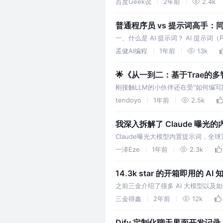
百度Geek说
2年前
2.4k
普通程序员 vs 提示词高手：同样
一、什么是 AI 提示词？ AI 提示词
题，用于引导 AI 模型生成符合预期
孟健AI编程
1年前
13k
🌟《从一到二：基于Trae的
刚接触LLM的小伙伴还在受“如何编写能
的生成一个prompt自动生成迭代框架
tendoyo
1年前
2.5k
我深入拆解了 Claude 曝
Claude曝光大模型内置提示词，
一泽Eze
1年前
2.3k
14.3k star 的开箱即用的 A
之前三金介绍了很多 AI 大模型以及如
它作为一个搜索引擎来使用的，并没
三金得鑫
2年前
12k
Dify 定制化聊天界面开发记录