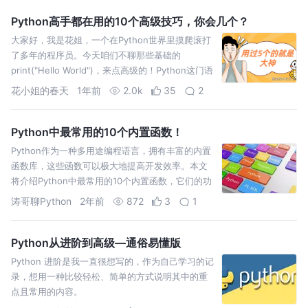
Python高手都在用的10个高级技巧，你会几个？
大家好，我是花姐，一个在Python世界里摸爬滚打
了多年的程序员。今天咱们不聊那些基础的
print("Hello World")，来点高级的！Python这门语
言，表面上看起来简单，但它的高级用法可真
花小姐的春天
1年前
2.0k
35
2
Python中最常用的10个内置函数！
Python作为一种多用途编程语言，拥有丰富的内置
函数库，这些函数可以极大地提高开发效率。本文
将介绍Python中最常用的10个内置函数，它们的功
能各有不同，但在实际编程中经常派上用场。
涛哥聊Python
2年前
872
3
1
Python从进阶到高级—通俗易懂版
Python 进阶是我一直很想写的，作为自己学习的记
录，想用一种比较轻松、简单的方式说明其中的重
点且常用的内容。