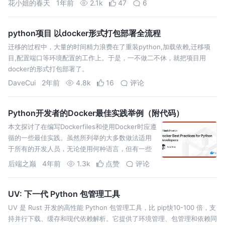
花小姐的春天
1年前
2.1k
47
6
掰开
python项目 以docker形式打包部署全流程
迁移的过程中，大量的时间精力浪费在了重装python,加载依赖,迁移项
目,配置端口等环境配置的工作上。于是，一不做二不休，就把项目用
docker的形式打包部署了。
DaveCui
2年前
4.8k
16
评论
Python开发者的Docker最佳实践举例（附代码）
本文探讨了在编写Dockerfiles和使用Docker时应遵
循的一些最佳实践。虽然所列举的大多数做法适用
于所有的开发人员，无论使用何种语言，但有一些
做法只适用于那些开发基于Python的应用程序。
后端之巅
4年前
1.3k
点赞
评论
UV: 下一代 Python 包管理工具
UV 是 Rust 开发的高性能 Python 包管理工具，比 pip快10-100 倍，支
持并行下载、缓存和现代依赖解析。它提供了环境管理、包管理和依赖同