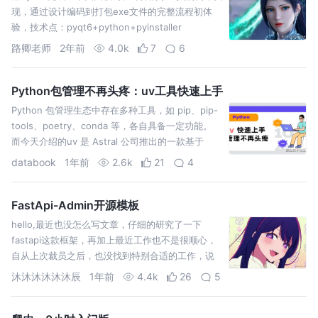
现，通过设计编码到打包exe文件的完整流程初体
验，技术点：pyqt6+python+pyinstaller
路卿老师
2年前
4.0k
7
6
Python包管理不再头疼：uv工具快速上手
Python 包管理生态中存在多种工具，如 pip、pip-
tools、poetry、conda 等，各自具备一定功能。
而今天介绍的uv 是 Astral 公司推出的一款基于
Rust 编写的 Py
databook
1年前
2.6k
21
4
FastApi-Admin开源模板
hello,最近也没怎么写文章，仔细的研究了一下
fastapi这款框架，再加上最近工作也不是很顺心，
自从上次裁员之后，也没找到特别合适的工作，说
实话最近是真的难啊。先不闲聊了 聊一聊刚刚完工
沐沐沐沐沐沐辰
1年前
4.4k
26
5
的fast