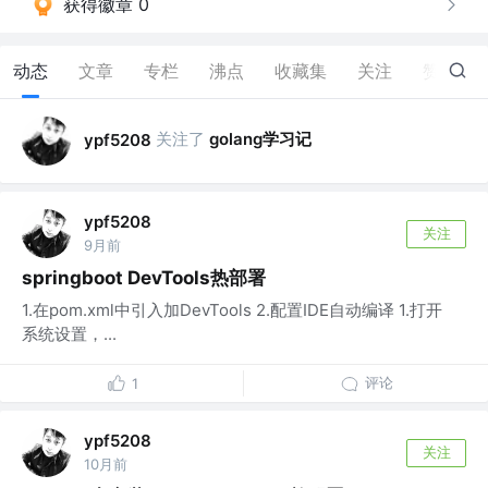
获得徽章 0
动态
文章
专栏
沸点
收藏集
关注
赞
12
关注了
golang学习记
ypf5208
ypf5208
关注
9月前
springboot DevTools热部署
1.在pom.xml中引入加DevTools 2.配置IDE自动编译 1.打开
系统设置，...
评论
1
ypf5208
关注
10月前