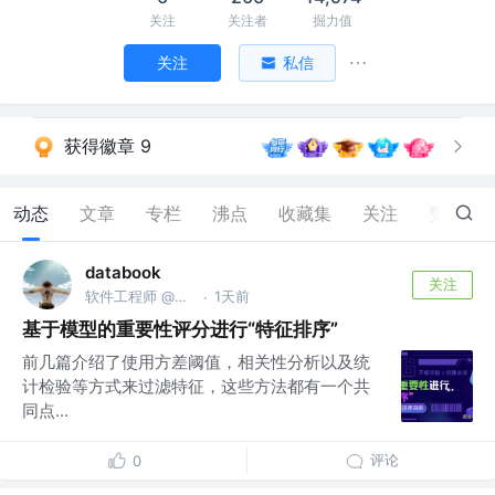
关注
关注者
掘力值
关注
私信
获得徽章 9
动态
文章
专栏
沸点
收藏集
关注
赞
22
databook
关注
软件工程师 @南京亚原软件有限公司
1天前
·
基于模型的重要性评分进行“特征排序”
前几篇介绍了使用方差阈值，相关性分析以及统
计检验等方式来过滤特征，这些方法都有一个共
同点...
评论
0