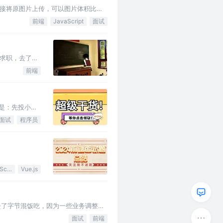
接将原图片上传，可以图片体积比较
前端
JavaScript
面试
求职，去了几
职的你。大佬
前端
是：先投小公
面试
程序员
JavaScript
Vue.js
最终去了字节混饭吃，因为一些业务调整的
面试
前端