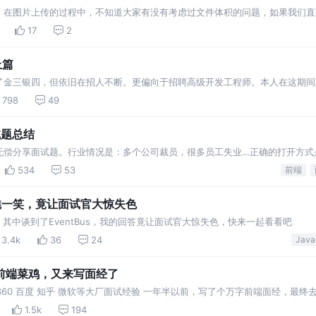
，在图片上传的过程中，不知道大家有没有考虑过文件体积的问题，如果我们直
行渲染时速度也比较慢
17
2
上篇
了金三银四，但依旧在招人不断。更偏向于招聘高级开发工程师。本人在这期间
到了自己满意的offer。 整理一下自己还记得的面试题，希望能帮助到还在求
798
49
不介绍…
试题总结
无偿分享面试题。行业情况是：多个公司裁员，很多员工失业…正确的打开方式
想去的公司；回顾一下面试题，总结知识点；优化简历，再投
534
53
前端
邪魅一笑，竟让面试官大惊失色
其中谈到了EventBus，我的回答竟让面试官大惊失色，快来一起看看吧
3.4k
36
24
前端菜鸡，又来写面经了
金山 360 百度 知乎 微软等大厂面试经验 一年半以前，写了个万字前端面经，
1.5k
194