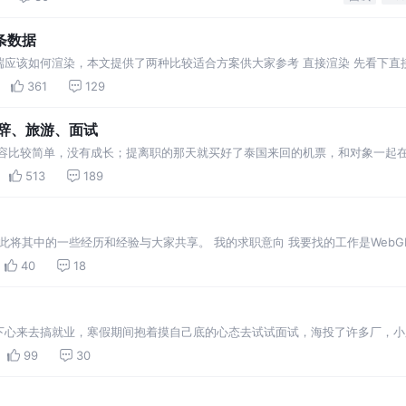
条数据
应该如何渲染，本文提供了两种比较适合方案供大家参考 直接渲染 先看下直
然后每个li都是随机
361
129
裸辞、旅游、面试
内容比较简单，没有成长；提离职的那天就买好了泰国来回的机票，和对象一起
期间面试 富途 有效括号匹配 判断b是否是a的
513
189
在此将其中的一些经历和经验与大家共享。 我的求职意向 我要找的工作是WebG
作强度不要太高。 因
40
18
下心来去搞就业，寒假期间抱着摸自己底的心态去试试面试，海投了许多厂，小
的面试不一样，本期就来记录下我面试
99
30