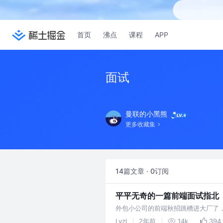
首页
沸点
课程
APP
面试
曼联的小黑熊
更多收藏集
14篇文章 · 0订阅
平平无奇的一篇前端面试指北
外包小公司的前端秋招跳槽进大厂了
Lvzl
2年前
14k
394