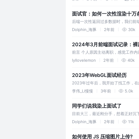
面试官：如何一次性渲染十万
后端一次性返回过多数据时，我们前端
数据过多时的情景，我生成十万条li，
Dolphin_海豚
2年前
30k
2024年3月前端面试记录：
前言 个人原因主动离职，感觉工作
基本概括：6年前端，有管理经验 在职
lyllovelemon
2年前
40k
2023年WebGL面试经历
2023年过年后，我开始了找工作，
自己要去的公司主要考虑两点： 1.工
李伟_Li慢慢
3年前
5.0k
同学们说我染上面试了
目前大三，最近刚分手，想着正好沉
是大部分内容都是八股，怎么跟别人
Dolphin_海豚
2年前
11k
如何使用 JS 压缩图片上传?