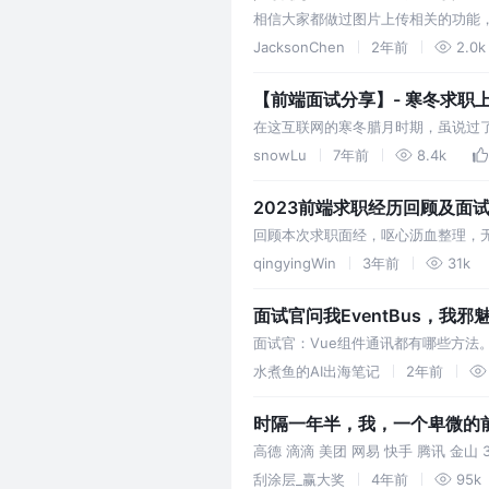
相信大家都做过图片上传相关的功能
大，一是上传速度较慢，二是前端进
JacksonChen
2年前
2.0k
【前端面试分享】- 寒冬求职
在这互联网的寒冬腊月时期，虽说过
家创业，小厂，大厂厮杀了一番，也得
snowLu
7年前
8.4k
略过，不喜勿喷。 1. 盒模型 概念就
2023前端求职经历回顾及面
回顾本次求职面经，呕心沥血整理，
司或不想去的公司；先投小公司或不
qingyingWin
3年前
31k
面试官问我EventBus，我
面试官：Vue组件通讯都有哪些方法。
水煮鱼的AI出海笔记
2年前
时隔一年半，我，一个卑微的
高德 滴滴 美团 网易 快手 腾讯 
原因，我又跑路了
刮涂层_赢大奖
4年前
95k