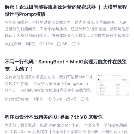
解密！企业级智能客服高效运营的秘密武器 ｜ 大模型流程
设计与Prompt模版
智能客服崛起，大模型以精准高效之力，助力客服实现 华丽蜕变。无论
是进线的智能问答、工单小结与质检，还是外呼的语音通知、营销与信息
确认，大模型都表现出色。快来体验豆包大模型，让智能客服秒变超级助
手
火山方舟
1年前
1.9k
36
3
不写一行代码！SpringBoot + MinIO实现万能文件在线预
览，太酷了！
文件存储是项目中常见的功能，我们可以用MinIO来
实现文件存储。 今天给大家分享下SpringBoot +
MinIO + kkFileView如何实现任意文件的在线预览
功能。
MacroZheng
1年前
5.4k
45
6
程序员设计不出精美的 UI 界面？让 V0 来帮你
大家好，我是双越，也是 wangEditor 作者。 本文分享一下前端实用的
AI 工具 v0.dev 以及我在【划水AI】中的实际应用经验，一键生成 UI 代