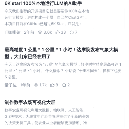
6K star! 100%本地运行LLM的AI助手
今天我们推荐的开源项目它就是要帮你100%在本地
运行大模型，进而构建一个属于自己的ChatGPT，
本项目目前在GitHub已超过6K Star，它就是：
Jan。
IT咖啡馆
2年前
3.6k
33
7
最高精度 1 公里 * 1 公里 * 1 小时！达摩院发布气象大模
型，大山东已经在用了
今天，达摩院发布名为 “八观” 的气象大模型，预测时空精度最高可达 1
公里 ×1 公里 ×1 小时。 什么概念？ 俗话说 “十里不同天”，换算下也要
5 公里。
量子位
1年前
1.7k
8
2
制作数字农场可视化大屏
数字农业可视化利用大数据、物联网、人工智能、
GIS等技术，为农业生产经营管理提供了全新的高效
的决策支持工具，使农业从业者能够更加清晰、准
确地了解农业生产的各个环节，从而实现精准决