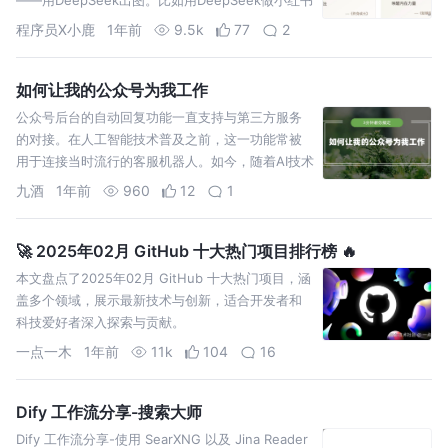
图文、做海报、做日报等等
程序员X小鹿
1年前
9.5k
77
2
如何让我的公众号为我工作
公众号后台的自动回复功能一直支持与第三方服务
的对接。在人工智能技术普及之前，这一功能常被
用于连接当时流行的客服机器人。如今，随着AI技术
的发展，越来越多的公众号开始接入各式各样的智
九酒
1年前
960
12
1
能体。
🚀 2025年02月 GitHub 十大热门项目排行榜 🔥
本文盘点了2025年02月 GitHub 十大热门项目，涵
盖多个领域，展示最新技术与创新，适合开发者和
科技爱好者深入探索与贡献。
一点一木
1年前
11k
104
16
Dify 工作流分享-搜索大师
Dify 工作流分享-使用 SearXNG 以及 Jina Reader