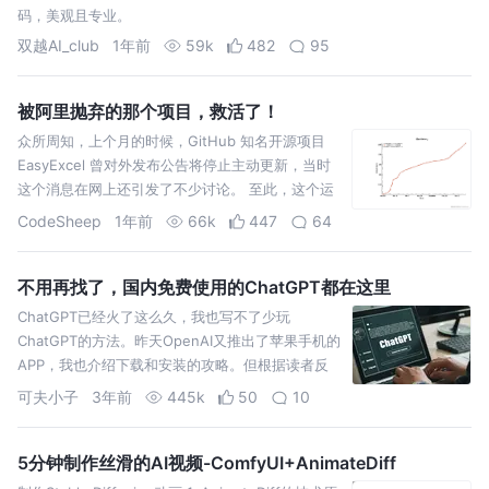
码，美观且专业。
双越AI_club
1年前
59k
482
95
被阿里抛弃的那个项目，救活了！
众所周知，上个月的时候，GitHub 知名开源项目
EasyExcel 曾对外发布公告将停止主动更新，当时
这个消息在网上还引发了不少讨论。 至此，这个运
营了 6 年，在 GitHub 上累计收获 32
CodeSheep
1年前
66k
447
64
不用再找了，国内免费使用的ChatGPT都在这里
ChatGPT已经火了这么久，我也写不了少玩
ChatGPT的方法。昨天OpenAI又推出了苹果手机的
APP，我也介绍下载和安装的攻略。但根据读者反
馈，仍然还是有许多同学没能用上。今天我就把我
可夫小子
3年前
445k
50
10
收集的所有
5分钟制作丝滑的AI视频-ComfyUI+AnimateDiff