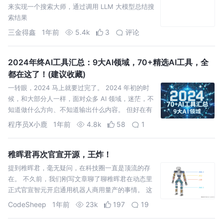
来实现一个搜索大师，通过调用 LLM 大模型总结搜
索结果
三金得鑫
1年前
5.4k
3
评论
2024年终AI工具汇总：9大AI领域，70+精选AI工具，全
都在这了！(建议收藏)
一转眼，2024 马上就要过完了。 2024 年初的时
候，和大部分人一样，面对众多 AI 领域，迷茫，不
知道做什么方向、不知道输出什么内容。 但好在有
记录的习惯，平时玩了什么 AI 工具，就会随手记录
程序员X小鹿
1年前
4.8k
58
1
稚晖君再次官宣开源，王炸！
提到稚晖君，毫无疑问，在科技圈一直是顶流的存
在。 不久前，我们刚写文章聊了聊稚晖君在动态里
正式官宣智元开启通用机器人商用量产的事情。 这
才过去十来天，最近，稚晖君在动态里又来了一波
CodeSheep
1年前
23k
197
19
大更新，并且这次又双