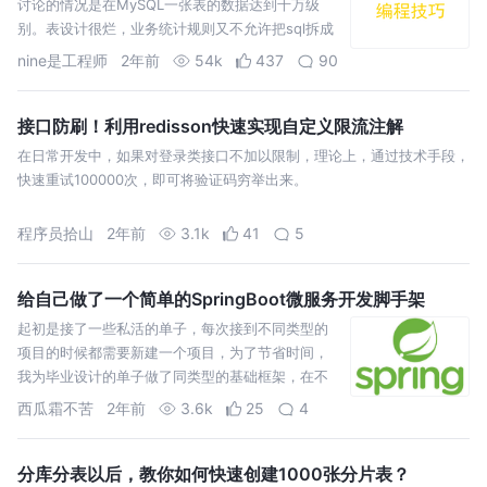
讨论的情况是在MySQL一张表的数据达到千万级
别。表设计很烂，业务统计规则又不允许把sql拆成
多个子查询。
nine是工程师
2年前
54k
437
90
接口防刷！利用redisson快速实现自定义限流注解
在日常开发中，如果对登录类接口不加以限制，理论上，通过技术手段，
快速重试100000次，即可将验证码穷举出来。
程序员拾山
2年前
3.1k
41
5
给自己做了一个简单的SpringBoot微服务开发脚手架
起初是接了一些私活的单子，每次接到不同类型的
项目的时候都需要新建一个项目，为了节省时间，
我为毕业设计的单子做了同类型的基础框架，在不
同的类型上创建新分支进行开发。
西瓜霜不苦
2年前
3.6k
25
4
分库分表以后，教你如何快速创建1000张分片表？