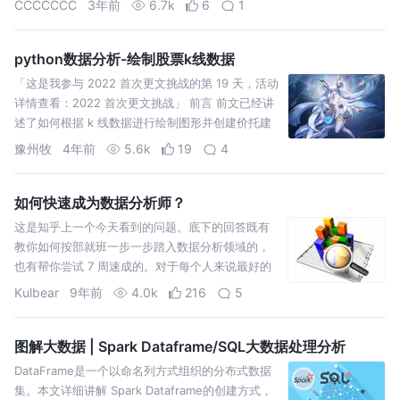
CCCCCCC
3年前
6.7k
6
1
python数据分析-绘制股票k线数据
「这是我参与 2022 首次更文挑战的第 19 天，活动
详情查看：2022 首次更文挑战」 前言 前文已经讲
述了如何根据 k 线数据进行绘制图形并创建价托建
模，今天就结合 talib 类库强大的金融计
豫州牧
4年前
5.6k
19
4
如何快速成为数据分析师？
这是知乎上一个今天看到的问题。底下的回答既有
教你如何按部就班一步一步踏入数据分析领域的，
也有帮你尝试 7 周速成的。对于每个人来说最好的
方法也许都不一样，或许你跟我一样喜欢高强度的
Kulbear
9年前
4.0k
216
5
训练？可以来看一波。这波，不亏。
图解大数据 | Spark Dataframe/SQL大数据处理分析
DataFrame是一个以命名列方式组织的分布式数据
集。本文详细讲解 Spark Dataframe的创建方式，