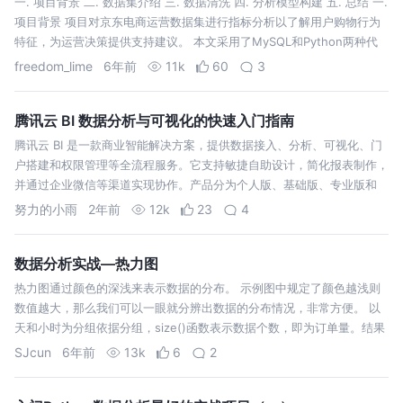
一. 项目背景 二. 数据集介绍 三. 数据清洗 四. 分析模型构建 五. 总结 一.
项目背景 项目对京东电商运营数据集进行指标分析以了解用户购物行为
特征，为运营决策提供支持建议。 本文采用了MySQL和Python两种代
码进行指标计算以适应不同的数据分析开发环境。 二. 数…
freedom_lime
6年前
11k
60
3
腾讯云 BI 数据分析与可视化的快速入门指南
腾讯云 BI 是一款商业智能解决方案，提供数据接入、分析、可视化、门
户搭建和权限管理等全流程服务。它支持敏捷自助设计，简化报表制作，
并通过企业微信等渠道实现协作。产品分为个人版、基础版、专业版和
努力的小雨
2年前
12k
23
4
数据分析实战—热力图
热力图通过颜色的深浅来表示数据的分布。 示例图中规定了颜色越浅则
数值越大，那么我们可以一眼就分辨出数据的分布情况，非常方便。 以
天和小时为分组依据分组，size()函数表示数据个数，即为订单量。结果
如下： 由结果可以看出，索引中是我们给出的分组依据，分别是“支付时
SJcun
6年前
13k
6
2
间的月份”和“…