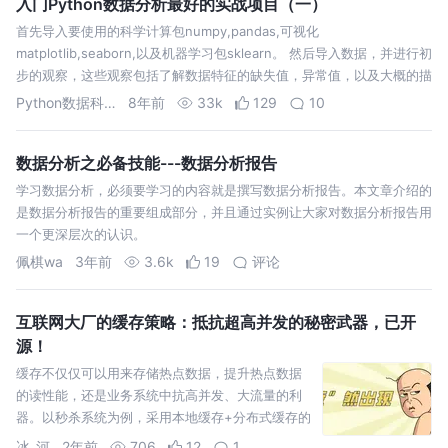
入门Python数据分析最好的实战项目（一）
首先导入要使用的科学计算包numpy,pandas,可视化
matplotlib,seaborn,以及机器学习包sklearn。 然后导入数据，并进行初
步的观察，这些观察包括了解数据特征的缺失值，异常值，以及大概的描
述性统计。 初步观察到一共有11个特征变量，Price 在这里是…
Python数据科学
8年前
33k
129
10
数据分析之必备技能---数据分析报告
学习数据分析，必须要学习的内容就是撰写数据分析报告。本文章介绍的
是数据分析报告的重要组成部分，并且通过实例让大家对数据分析报告用
一个更深层次的认识。
佩棋wa
3年前
3.6k
19
评论
互联网大厂的缓存策略：抵抗超高并发的秘密武器，已开
源！
缓存不仅仅可以用来存储热点数据，提升热点数据
的读性能，还是业务系统中抗高并发、大流量的利
器。以秒杀系统为例，采用本地缓存+分布式缓存的
混合型缓存方案时，如果整个秒杀系统前置的流量
冰_河
2年前
706
12
1