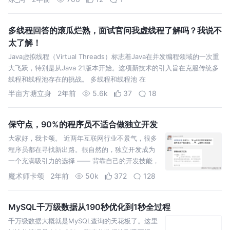
管控、流量清洗和限流等
多线程回答的滚瓜烂熟，面试官问我虚线程了解吗？我说不
太了解！
Java虚拟线程（Virtual Threads）标志着Java在并发编程领域的一次重
大飞跃，特别是从Java 21版本开始。这项新技术的引入旨在克服传统多
线程和线程池存在的挑战。 多线程和线程池 在
半亩方塘立身
2年前
5.6k
37
18
保守点，90%的程序员不适合做独立开发
大家好，我卡颂。 近两年互联网行业不景气，很多
程序员都在寻找新出路。很自然的，独立开发成为
一个充满吸引力的选择 —— 背靠自己的开发技能，
不用看老板脸色，靠产品养活自己，想想就很美
魔术师卡颂
2年前
50k
372
128
好。 但恕我直言，保
MySQL千万级数据从190秒优化到1秒全过程
千万级数据大概就是MySQL查询的天花板了。这里