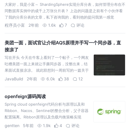
大家好，我是小富～ ShardingSphere实现分库分表，如何管理分布在不
同数据库实例中的成千上万张分片表？ 上边的问题是之前有个小伙伴看
了我的分库分表的文章，私下咨询我的，看到他的提问我第一感觉
程序员小富
2年前
1.6k
7
评论
美团一面，面试官让介绍AQS原理并手写一个同步器，直
接凉了
写在开头 今天在牛客上看到了一个帖子，一个网友
吐槽美团一面上来就让手撕同步器，没整出来，结
果面试直接凉凉。 就此联想到一周前写的一篇关于
AQS知识点解析的博文，当时也曾埋下伏笔说后面
JavaBuild
2年前
6.0k
38
12
会根据AQS的原理
openfeign源码阅读
Spring cloud openfeign代码分析与原理以及和
Ribbon、Nacos、Sentinel的整合分析，父子容器
配置隔离。Ribbon原理以及负载均衡策略实现
gentten
5年前
1.9k
4
评论