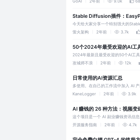
GoAI
2年前
9.0k
6
Stable Diffusion插件：E
今天给大家分享一个特别强大的Stable
到最近的AI换装，能力一直在持续增
萤火架构
2年前
3.7k
50个2024年最受欢迎的AI
2024年最新且最受欢迎的50个A
攻城师不浪
2年前
12k
日常使用的AI资源汇总
多使用。在自己的工作流中加入 AI
KaneLogger
2年前
3.9k
AI 赚钱的 26 种方法：视频变
这个项目是一个 AI 副业赚钱资讯信
钱的思路和方法，包括视频变幻、图
开源服务指南
2年前
4.7k
完全免费白嫖 GPT-4 的终极