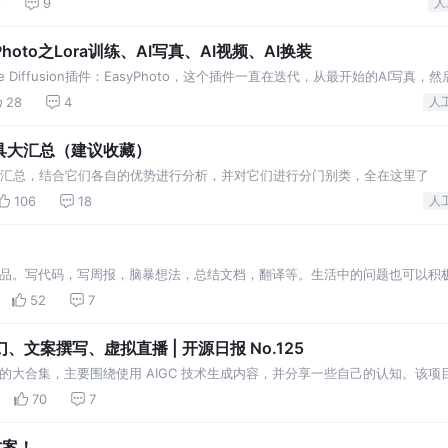
8
9
人
asyPhoto之Lora训练、AI写真、AI视频、AI换装
 Diffusion插件：EasyPhoto，这个插件一直在迭代，从最开始的AI写真，然
强。
28
4
人
工具大汇总（建议收藏）
I工具汇总，结合它们各自的优势进行分析，并对它们进行分门别类，全在这里了
106
18
人
 产品。写代码，写周报，脑暴想法，总结文档，翻译等。生活中的问题也可以积
52
7
幻、文案撰写、虚拟直播 | 开源日报 No.125
息的大合集，主要围绕使用 AIGC 技术生成内容，并分享一些自己的认知。该项目
片创作、文案撰写等
70
7
方案！