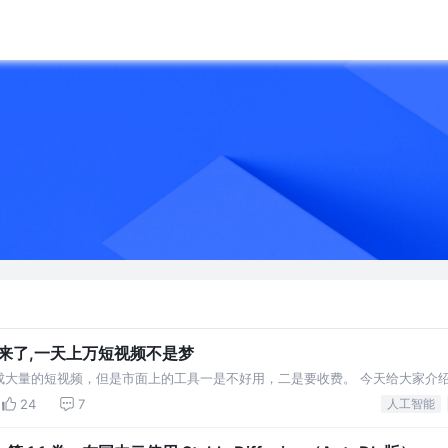
来了,一天上万短视频不是梦
成大量的短视频，但是市面上的工具一是不好用，二是要收费。 今天给大家介
rinterPlus。 同时支持wind
24
7
人工智能