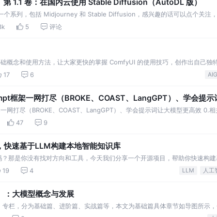
术》第 1.1 卷：在国内云使用 Stable Diffusion（AutoDL 版）
列，包括 Midjourney 和 Stable Diffusion，感兴趣的话可以点个关注
3k
5
评论
些基础概念和使用方法，让大家更快的掌握 ComfyUI 的使用技巧，创作出自己
法：图生视频。
17
6
AI
rompt框架一网打尽（BROKE、COAST、LangGPT）、学会提
t框架一网打尽（BROKE、COAST、LangGPT）、学会提示词让大模型更高效 0.
[3]之Prom
47
9
能搞，快速基于LLM构建本地智能知识库
难吗？那是你没有找对方向和工具，今天我们分享一个开源项目，帮助你快速构建
在GitHub已经获得27K star
19
4
LLM
人工
）：大模型概念与发展
M》专栏，分为基础篇、进阶篇、实战篇等，本文为基础篇具体章节如导图所示
分布式训练、数据集、RAG、Agent及项目实站！