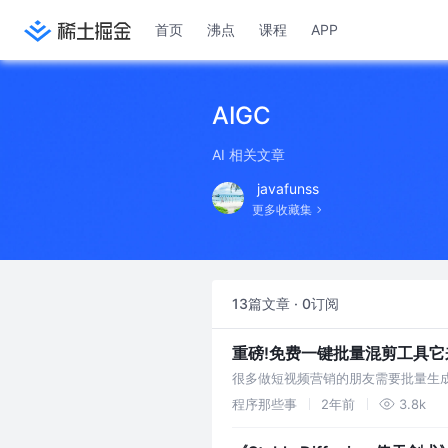
首页
沸点
课程
APP
AIGC
AI 相关文章
javafunss
更多收藏集
13篇文章 · 0订阅
重磅!免费一键批量混剪工具它
很多做短视频营销的朋友需要批量生
可以自动化批量生成短视频的工具MoneyP
程序那些事
2年前
3.8k