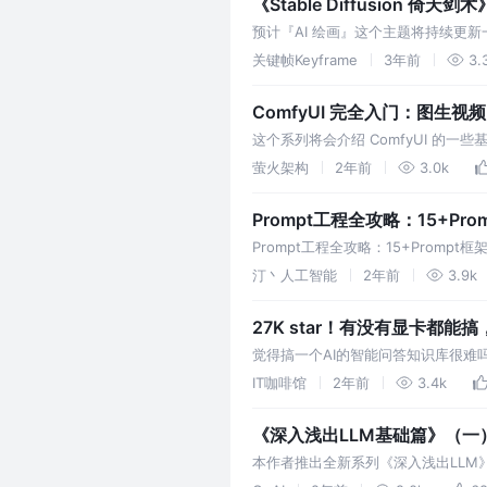
《Stable Diffusion 倚天剑
预计『AI 绘画』这个主题将持续更新一个系
Diffusion 需要用到的
关键帧Keyframe
3年前
3.
ComfyUI 完全入门：图生视频
这个系列将会介绍 ComfyUI 的一
本文继续分享 ComfyUI 的使用方
萤火架构
2年前
3.0k
Prompt工程全攻略：15+P
更高效
Prompt工程全攻略：15+Promp
Prompt工程原理篇 大语言模型的预训练
汀丶人工智能
2年前
3.9k
27K star！有没有显卡都
觉得搞一个AI的智能问答知识库很
Langchain 和LLM 的本地知识库问答，
IT咖啡馆
2年前
3.4k
《深入浅出LLM基础篇》（一
本作者推出全新系列《深入浅出LL
模型概念、经典模型、创新点、微调、