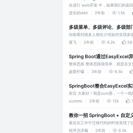
在进行 web开发 中，如果我们的
代码更加规范、好维护，我们通常都采
进击的ddd
2年前
1.5k
多级菜单、多级评论、多级部门、
你能看到很多人都在介绍如何实现多
否又需要自己再写一遍？本文将介绍
翼飞
2年前
4.2k
58
Spring Boot通过EasyE
整体思路 整体思路很简单，就是在文件读
EasyExcel分片读取Excel大文
超爱柠檬
3年前
8.5k
SpringBoot整合EasyEx
前言 大家好！我是sum墨，一个一
处，还请不吝赐教。 在后端管理系
summo
2年前
12k
教你一招 SpringBoot + 自
最近在工作中迁移代码的时候发现了
果，我特地重新建了一个项目，把核心
程序员济癫
2年前
6.0k