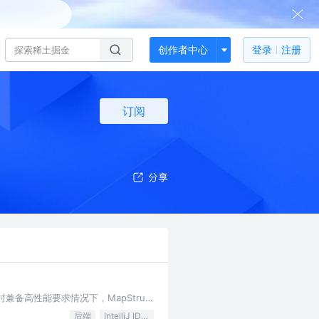
创作者中心
登录
注册
订阅
兼备高性能要求情况下，MapStruct
后端
IntelliJ IDEA