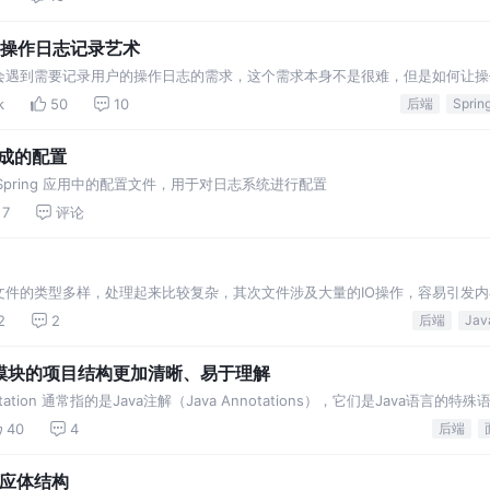
打造的操作日志记录艺术
会遇到需要记录用户的操作日志的需求，这个需求本身不是很难，但是如何让操
志？
k
50
10
后端
生成的配置
back 在 Spring 应用中的配置文件，用于对日志系统进行配置
7
评论
文件的类型多样，处理起来比较复杂，其次文件涉及大量的IO操作，容易引发内
2
2
后端
Jav
何让多模块的项目结构更加清晰、易于理解
，annotation 通常指的是Java注解（Java Annotations），它们是Java语言
40
4
后端
一响应体结构