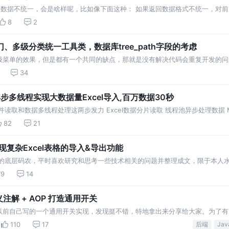
返回数据不统一，会是啥样呢，比如像下面这种： 如果返回数据格式不统一，对
取统一的响应体结构。 通常
8
2
多级分类统一工具类，数据库tree_path字段的考虑
级菜单的效果，但是都有一个共同的缺点，那就是没有解决代码会重复开发的问
一个统一的解决方案
34
xcel异步多线程实现大数据量Excel导入,百万数据30秒
取和数据多线程处理这两步发力 Excel数据分片读取 线程池异步处理数据 Myba
82
21
cel实现复杂Excel表格的导入&导出功能
线的底层码农，平时喜欢研究和思考一些技术相关的问题并整理成文，限于本人
统的开发中，经常有导出当前表格数
79
14
定义注解 + AOP 打造通用开关
以前自己写的一个通用开关实现，发现挺不错，特地拿出来分享给大家。为了有
代码提炼出来加上了更多注释说明，希望xdm喜欢。
110
17
后端
Jav