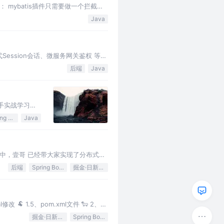
ybatis插件只需要做一个拦截
的内容，更改后的内容，变更内容等…
Java
式Session会话、微服务网关鉴权 等一
后端
Java
把手实战学习，
Spring Boot
Java
章中，壹哥 已经带大家实现了分布式环
后端
Spring Boot
掘金·日新计划
修改 🐏 1.5、pom.xml文件 🐑 2、新
掘金·日新计划
Spring Boot