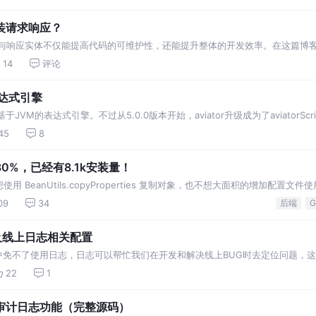
装请求响应？
求与响应实体不仅能提高代码的可维护性，还能提升整体的开发效率。在这篇博
方的发送请求的工具就是okh
14
评论
表达式引擎
于JVM的表达式引擎。不过从5.0.0版本开始，aviator升级成为了aviator
45
8
%，已经有8.1k安装量！
BeanUtils.copyProperties 复制对象，也不想大面积的增加配置文件使
set(y.get)
09
34
后端
G
日志及线上日志相关配置
线上运行中免不了使用日志，日志可以帮忙我们在开发和解决线上BUG时去定位问题
上日志该怎么配置。
22
1
式实现审计日志功能（完整源码）