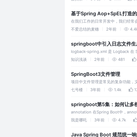
基于Spring Aop+SpEL
在我们工作的日常开发中，我们经常
务逻辑耦合？如何优雅的记录操作日
不爱总结的麦穗
2年前
4.4
springboot中引入日志文件
logback-spring.xml 是 Log
知识浅谈
2年前
481
SpringBoot3文件管理
项目中文件管理是常见的复杂功能，
七号楼
3年前
1.4k
1
springboot第5集：如
annotation 在Spring Boot中
在代码中加入元数据（metad
我是哪吒
3年前
4.7k
Java Spring Boot 规范统