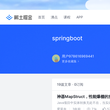
首页
沸点
课程
APP
springboot
用户978616969441
更多收藏集
19篇文章 · 0订阅
神器MapStruct，性能爆棚的
Java项目中实体转换无处不在，当实体
完全完全能够胜任。
爱莫奈
3年前
7.1k
5