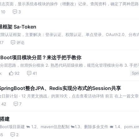
志页面，显示系统各模块的操作（增删改）记录。查阅资料，确定了两种思路： m
用AOP方式，因为这个需求重业务，不重SQL。如果审计表还需要记录更改前
10
3
 Sa-Token
ava 权限认证框架，主要解决：登录认证、权限认证、单点登录、OAuth2.0、分布
17
评论
ringBoot项目模块分层？来这手把手教你
ot项目分层思路，丝滑拆分模块 2. 熟悉代码层级依赖，规范化管理模块分布 3. 手
k
92
41
-SpringBoot整合JPA、Redis实现分布式的Session共享
新计划 · 12 月更文挑战」的第19天，点击查看活动详情 前言 在上一篇文
的案例中，其实还
42
7
化搭建
gBoot项目新建 🐃 1.2、maven信息配制 🐄1.3、删除多余文件 🐖 1.4、pom.xml
35
2