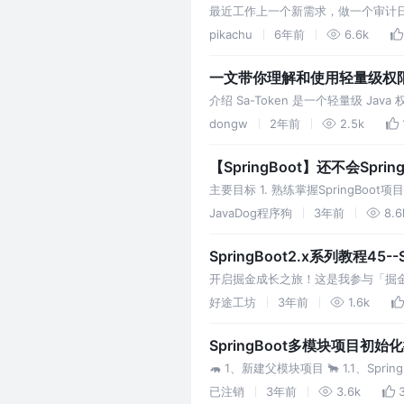
最近工作上一个新需求，做一个审计日
器，代码改动小。 最后还是确定了使
pikachu
6年前
6.6k
一文带你理解和使用轻量级权限框架
介绍 Sa-Token 是一个轻量级 J
系列权限相关问题 官方文档：htt
dongw
2年前
2.5k
【SpringBoot】还不会Sp
主要目标 1. 熟练掌握SpringBo
理论实践相结合
JavaDog程序狗
3年前
8.6
SpringBoot2.x系列教程45-
开启掘金成长之旅！这是我参与「掘金日
境下的Session共享功能，但之前
好途工坊
3年前
1.6k
SpringBoot多模块项目初始
🦛 1、新建父模块项目 🐂 1.1、Sprin
建子
已注销
3年前
3.6k