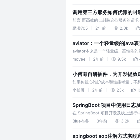
调用第三方服务如何优雅的封
前言 而高效的去封装这些服务的请
目标。 目标实现 这里我推荐使用第三
飘渺705
2年前
2.0k
aviator：一个轻量级的java
aviator本来是一个轻量级、高性能的基
JVM的脚本语言
movee
2年前
9.5k
小傅哥自研插件，为开发提效80
如果你担心维护成本和性能考量，不想使用 
MapStruct。而是只想要要手写效果的 x.
小傅哥
2年前
23k
1
SpringBoot 项目中使用
在 SpringBoot 项目开发及
SpringBoot 中日志如何使用及线
Blue布鲁
3年前
3.2k
spingboot aop注解方