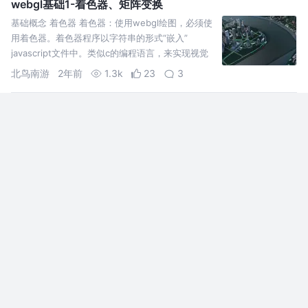
webgl基础1-着色器、矩阵变换
基础概念 着色器 着色器：使用webgl绘图，必须使
用着色器。着色器程序以字符串的形式“嵌入”
javascript文件中。类似c的编程语言，来实现视觉
效果, 【着色器源码中的结尾分号“;” 是必须不能
北鸟南游
2年前
1.3k
23
3
在Three.js中实现全景看图功能
全景看图是一个比较有趣的功能，全景看图让我们
有一种身临场景的感觉，给用户一种更直观的体
验。这里我分享关于Three.js的全景看图，因为
Three.js可以实现更丰富的交互。
可乐爱宅着
2年前
4.3k
41
4
Three.js深入浅出：3-三维空间
本系列文章将深入探讨 Three.js，从基础入门到高
级应用，带领读者逐步掌握 Three.js 的核心概念和
技术要点。让我们一起踏上 Three.js 的学习之旅，
探索无限的创意可能性！
前端少年汪
2年前
1.3k
6
评论