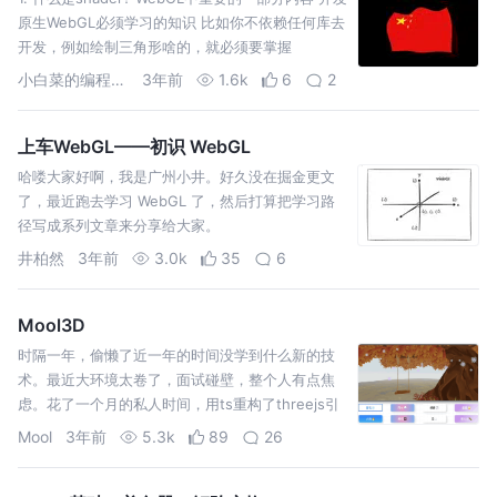
原生WebGL必须学习的知识 比如你不依赖任何库去
开发，例如绘制三角形啥的，就必须要掌握
shader。 下面简述一下什么是shader?
小白菜的编程日记
3年前
1.6k
6
2
上车WebGL——初识 WebGL
哈喽大家好啊，我是广州小井。好久没在掘金更文
了，最近跑去学习 WebGL 了，然后打算把学习路
径写成系列文章来分享给大家。
井柏然
3年前
3.0k
35
6
Mool3D
时隔一年，偷懒了近一年的时间没学到什么新的技
术。最近大环境太卷了，面试碰壁，整个人有点焦
虑。花了一个月的私人时间，用ts重构了threejs引
擎。借此机会打算重新开始写文章。
Mool
3年前
5.3k
89
26