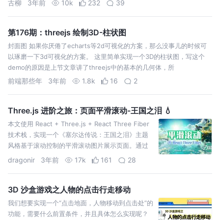
古柳
3年前
10k
232
39
第176期：threejs 绘制3D-柱状图
封面图 如果你厌倦了echarts等2d可视化的方案，那么没事儿的时候可
以琢磨一下3d可视化的方案。 这里简单实现一个3D的柱状图，写这个
demo的原因是上节文章讲了threejs中的基本的几何体，所
前端那些年
3年前
1.8k
16
2
Three.js 进阶之旅：页面平滑滚动-王国之泪 💧
本文使用 React + Three.js + React Three Fiber
技术栈，实现一个《塞尔达传说：王国之泪》主题
风格基于滚动控制的平滑滚动图片展示页面。通过
本文的阅读，你将学习到...
dragonir
3年前
17k
161
28
3D 沙盒游戏之人物的点击行走移动
我们想要实现一个“点击地面，人物移动到点击处”的
功能，需要什么前置条件，并且具体怎么实现呢？