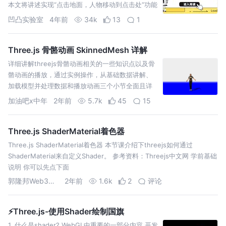
本文将讲述实现“点击地面，人物移动到点击处”功能
需要的前置条件及其具体实现思路、步骤。
凹凸实验室
4年前
34k
13
1
Three.js 骨骼动画 SkinnedMesh 详解
详细讲解threejs骨骼动画相关的一些知识点以及骨
骼动画的播放，通过实例操作，从基础数据讲解、
加载模型并处理数据和播放动画三个小节全面且详
细的讲解了threejs中骨骼动画的知识点
加油吧x中年
2年前
5.7k
45
15
Three.js ShaderMaterial着色器
Three.js ShaderMaterial着色器 本节课介绍下threejs如何通过
ShaderMaterial来自定义Shader。 参考资料：Threejs中文网 学前基础
说明 你可以先点下面
郭隆邦Web3D可视化
2年前
1.6k
2
评论
⚡Three.js-使用Shader绘制国旗
1. 什么是shader? WebGL中重要的一部分内容 开发