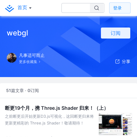
首页
登录
webgl
订阅
凡事适可而止
更多收藏集
51篇文章 · 0订阅
断更19个月，携 Three.js Shader 归来！（上）
之前断更后开始更新D3.js可视化，这回断更归来将
更新更精彩的 Three.js Shader！敬请期待！