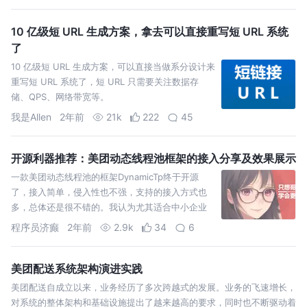
10 亿级短 URL 生成方案，拿去可以直接重写短 URL 系统
了
10 亿级短 URL 生成方案，可以直接当做系分设计来
重写短 URL 系统了，短 URL 只需要关注数据存
储、QPS、网络带宽等。
我是Allen
2年前
21k
222
45
开源利器推荐：美团动态线程池框架的接入分享及效果展示
一款美团动态线程池的框架DynamicTp终于开源
了，接入简单，侵入性也不强，支持的接入方式也
多，总体还是很不错的。我认为尤其适合中小企业
SpringBoot应用接入，是一款线程池监控的利器。
程序员济癫
2年前
2.9k
34
6
美团配送系统架构演进实践
美团配送自成立以来，业务经历了多次跨越式的发展。业务的飞速增长，
对系统的整体架构和基础设施提出了越来越高的要求，同时也不断驱动着