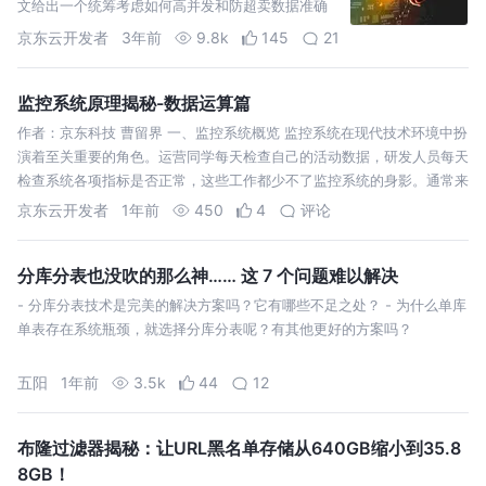
文给出一个统筹考虑如何高并发和防超卖数据准确
性的方案。读者可以直接借鉴本设计，或在此基础
京东云开发者
3年前
9.8k
145
21
上做出更切合使用场景的设计
监控系统原理揭秘-数据运算篇
作者：京东科技 曹留界 一、监控系统概览 监控系统在现代技术环境中扮
演着至关重要的角色。运营同学每天检查自己的活动数据，研发人员每天
检查系统各项指标是否正常，这些工作都少不了监控系统的身影。通常来
讲，
京东云开发者
1年前
450
4
评论
分库分表也没吹的那么神…… 这 7 个问题难以解决
- 分库分表技术是完美的解决方案吗？它有哪些不足之处？ - 为什么单库
单表存在系统瓶颈，就选择分库分表呢？有其他更好的方案吗？
五阳
1年前
3.5k
44
12
布隆过滤器揭秘：让URL黑名单存储从640GB缩小到35.8
8GB！