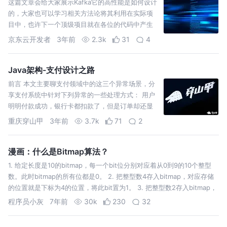
这篇文章会给大家展示Kafka它的高性能是如何设计
的，大家也可以学习相关方法论将其利用在实际项
目中，也许下一个顶级项目就在各位的代码中产生
了。
京东云开发者
3年前
2.3k
31
4
Java架构-支付设计之路
前言 本文主要聊支付领域中的这三个异常场景，分
享支付系统中针对下列异常的一些处理方式： 用户
明明付款成功，银行卡都扣款了，但是订单却还显
示待付款。即掉单的场景。 重复付款的异常，即同
重庆穿山甲
3年前
3.7k
71
2
一笔订单，扣了用户
漫画：什么是Bitmap算法？
1. 给定长度是10的bitmap，每一个bit位分别对应着从0到9的10个整型
数。此时bitmap的所有位都是0。 2. 把整型数4存入bitmap，对应存储
的位置就是下标为4的位置，将此bit置为1。 3. 把整型数2存入bitmap，
对应存储的位置就是下标为2的位置，将此…
程序员小灰
7年前
30k
230
32