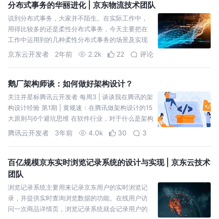
分布式事务的华丽进化 | 京东物流技术团队
说到分布式事务，大家并不陌生。在实际工作中，
用得比较多的还是柔性分布式事务，今天主要把在
工作中运用到的几种柔性分布式事务的场景及实现
方式做一个简单介绍，也可以看做是柔性分布式事
京东云开发者
2年前
2.2k
22
评论
务的一个演进过程。
鹅厂架构师谈：如何做好架构设计？
关注并星标腾讯云开发者 每周3 | 谈谈我在腾讯的架
构设计经验 第1期 | 黄规速：在腾讯做架构设计的15
大原则与6个避坑思维 在软件行业，对于什么是架构
一直有很多的争论，每个人都有自己的理解。不同
腾讯云开发者
3年前
4.0k
30
3
的
百亿规模京东实时浏览记录系统的设计与实现 | 京东云技术
团队
浏览记录系统主要用来记录京东用户的实时浏览记
录，并提供实时查询浏览数据的功能。在线用户访
问一次商品详情页，浏览记录系统就会记录用户的