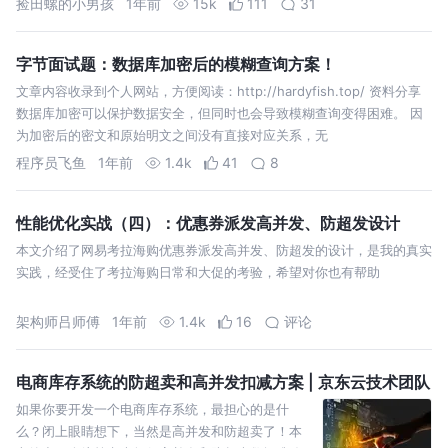
捡田螺的小男孩
1年前
15k
111
31
字节面试题：数据库加密后的模糊查询方案！
文章内容收录到个人网站，方便阅读：http://hardyfish.top/ 资料分享
数据库加密可以保护数据安全，但同时也会导致模糊查询变得困难。 因
为加密后的密文和原始明文之间没有直接对应关系，无
程序员飞鱼
1年前
1.4k
41
8
性能优化实战（四）：优惠券派发高并发、防超发设计
本文介绍了网易考拉海购优惠券派发高并发、防超发的设计，是我的真实
实践，经受住了考拉海购日常和大促的考验，希望对你也有帮助
架构师吕师傅
1年前
1.4k
16
评论
电商库存系统的防超卖和高并发扣减方案 | 京东云技术团队
如果你要开发一个电商库存系统，最担心的是什
么？闭上眼睛想下，当然是高并发和防超卖了！本