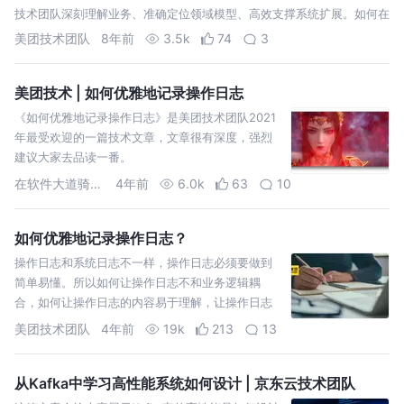
技术团队深刻理解业务、准确定位领域模型、高效支撑系统扩展。如何在
业务高速增长、可用性越来越高的背景下实现系统架构的快速有效升级？
美团技术团队
8年前
3.5k
74
3
如何保证复杂业务下的研…
美团技术 | 如何优雅地记录操作日志
《如何优雅地记录操作日志》是美团技术团队2021
年最受欢迎的一篇技术文章，文章很有深度，强烈
建议大家去品读一番。
在软件大道骑行的小石
4年前
6.0k
63
10
如何优雅地记录操作日志？
操作日志和系统日志不一样，操作日志必须要做到
简单易懂。所以如何让操作日志不和业务逻辑耦
合，如何让操作日志的内容易于理解，让操作日志
的接入更加简单？上面这些都是本文要回答的问
美团技术团队
4年前
19k
213
13
题。
从Kafka中学习高性能系统如何设计 | 京东云技术团队