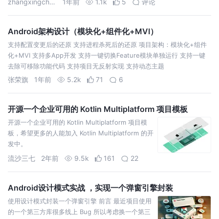
zhangxingchao
1年前
1.1k
5
评论
Android架构设计（模块化+组件化+MVI）
支持配置变更后的还原 支持进程杀死后的还原 项目架构：模块化+组件
化+MVI 支持多App开发 支持一键切换Feature模块单独运行 支持一键
去除可移除功能代码 支持项目无反射实现 支持动态主题
张荣旗
1年前
5.2k
71
6
开源一个企业可用的 Kotlin Multiplatform 项目模板
开源一个企业可用的 Kotlin Multiplatform 项目模
板，希望更多的人能加入 Kotlin Multiplatform 的开
发中。
流沙三七
2年前
9.5k
161
22
Android设计模式实战 ，实现一个弹窗引擎封装
使用设计模式封装一个弹窗引擎 前言 最近项目使用
的一个第三方库很多线上 Bug 所以考虑换一个第三