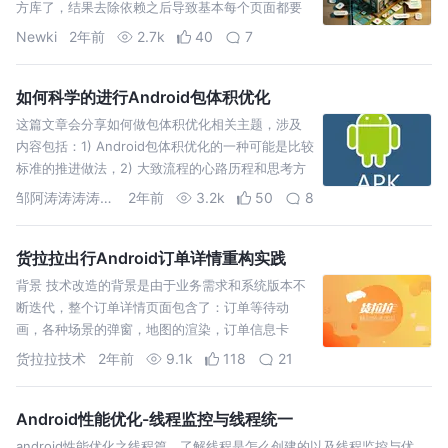
方库了，结果去除依赖之后导致基本每个页面都要
修改，项目全部爆红，人都麻了，悔不该当初图方
Newki
2年前
2.7k
40
7
便没有使用引擎
如何科学的进行Android包体积优化
这篇文章会分享如何做包体积优化相关主题，涉及
内容包括：1) Android包体积优化的一种可能是比较
标准的推进做法，2) 大致流程的心路历程和思考方
式，3) 如何对优化项目进行规划总结
邹阿涛涛涛涛涛涛涛涛
2年前
3.2k
50
8
货拉拉出行Android订单详情重构实践
背景 技术改造的背景是由于业务需求和系统版本不
断迭代，整个订单详情页面包含了：订单等待动
画，各种场景的弹窗，地图的渲染，订单信息卡
片，卡片底部的广告，问卷，以及卡片状态的转换
货拉拉技术
2年前
9.1k
118
21
等等，导致订单详情页面的代
Android性能优化-线程监控与线程统一
android性能优化之线程篇，了解线程是怎么创建的以及线程监控与优