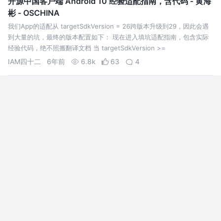
开源中国客户端 Android 10 经验适配指南，含代码 - 黄海
彬 - OSCHINA
我们App的适配从 targetSdkVersion = 26跨版本升级到29，因此会遇
到大量的坑，最终的版本配置如下： 现在进入填坑适配指南，包含实际
经验代码，绝不照搬翻译文档 当 targetSdkVersion >=
Build.VERSION_CODES.P 时调用 c…
IAM四十二
6年前
6.8k
63
4
RxHttp 完美适配Android 10/11 上传/下载/进度监听
随着Android 11的正式发布，适配Android 10/11 分
区存储就更加的迫切了，因为Android 11开始，将
强制开启分区存储，我们就无法再以绝对路径的方
式去读写非沙盒目录下的文件，为此，RxHttp 在
刘一刀
5年前
22k
187
42
2.4.0版本中就正式适配了分区存储，并且，可以非
常优雅的实…
Android 10(Q)/11(R) 分区存储适配
大部分应用都会请求 ( READ_EXTERNAL_STORAGE ) (
WRITE_EXTERNAL_STORAGE ) 存储权限，来做一些诸如在 SD 卡中存
储文件或者读取多媒体文件等常规操作。这些应用可能会在磁盘中存储大
量文件，即使应用被卸载了还会依然存在。另外，这些应…
连续三届村草
5年前
18k
80
21