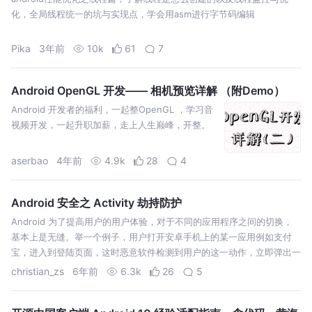
化，全局线程统一的坑与实现点，学会用asm进行字节码编辑
Pika
3年前
10k
61
7
Android OpenGL 开发—— 相机预览详解 （附Demo）
Android 开发者的福利，一起整OpenGL ，学习音
视频开发，一起升职加薪，走上人生巅峰，开整。
aserbao
4年前
4.9k
28
4
Android 安全之 Activity 劫持防护
Android 为了提高用户的用户体验，对于不同的应用程序之间的切换，
基本上是无缝。举一个例子，用户打开安卓手机上的某一应用例如支付
宝，进入到登陆页面，这时恶意软件检测到用户的这一动作，立即弹出一
个与支付宝界面相同的 Activity，覆盖掉了合法的 Activity，用户几乎…
christian_zs
6年前
6.3k
26
5