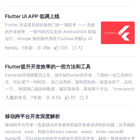
Flutter UI APP 低调上线
Flutter 应该是目前比较热门的一项技术 —— 高效
的开发效率，一套代码可以支持 Android/iOS 双端
运行，Google 新的操作系统 Fuchsia 的默认 UI
Toolkit 等等，都吸引了开发者社区大量的关注。
KenXu
7年前
28k
135
72
Flutter提升开发效率的一些方法和工具
Flutter的环境搭配完之后，就开始Flutter的开发，下面的一些工具和方
法，可以省下一些时间。 自己在用的，暂时想到的，就是这些了，总结
一下。 根据接口返回的数据，编写实体类，添加两个方法。 fromJson()
方法是可以聪一个Map中构造出一个User的实例，toJso…
入魔的冬瓜
7年前
6.5k
51
5
移动跨平台开发深度解析
移动跨平台开发一直是移动开发者和前端开发者追求的的话题，从早期的
cordova、ionic，到如今的react native、weex、kotlin native和
flutter等，可以说如今的跨平台框架可谓百花齐放，颇有一股推倒原生开