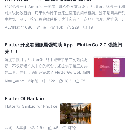
如果你是一个 Android 开发者，那么你应该听说过 Flutter。这是一个相
对来说比较新的，用于制作跨平台原生应用的简单框架。这不是同类产品
中的第一款，但它正被谷歌使用，这让它有了一定的可信度。尽管我一开
始听到这个框架的时候对此有所保留，但我还是心血来潮地决定给它一个
ALVIN君41686
8年前
16k
229
19
机会…
Flutter 开发者国服最强辅助 App：FlutterGo 2.0 强势归
来！！！
沉淀了数月，FlutterGo 终于迎来了第二次迭代更
新！不仅新增个人中心的概念，还提供了第三方共
建工具、并且，我们还完成了 FlutterGo web 版的
开发。而这些~都在我们FlutterGo官网可见!!!
Neal_yang
6年前
32k
283
75
Flutter 依旧在不断地更新，但仅凭我们几个
Flutter…
Flutter Of Gank.io
Flutter版 Gank.io for Practice
易冬
8年前
2.9k
45
评论