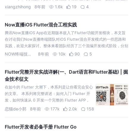
发者的势头。 JavaScript流派：这…
xiangzhihong
8年前
1.6k
19
4
Now直播iOS Flutter混合工程实践
腾讯Now直播iOS App在近期版本嵌入了Flutter功能开发模块，本文旨
在讨论我们Now直播终端团队对iOS Flutter混合开发模式的一些思路和
实践，欢迎大家探讨。整体来看团队经历了三个混编开发模式阶段，分别
是Xcode工程集成Flutter产出模式，Flutter工…
NOW终端技术团队
8年前
10k
90
5
Flutter完整开发实战详解(一、Dart语言和Flutter基础) | 掘
金技术征文
在如今的 Flutter 大潮下，本系列是让你看完会安心
的文章。 本系列将完整讲述：如何入门 Flutter 开
发，如何快速从 0 开发一个完整的 Flutter APP，
配套高完成度 Flutter 开源项目
恋猫de小郭
8年前
177k
2.0k
158
GSYGithubAppFlutter，提供 Flutter 的开…
Flutter开发者必备手册 Flutter Go