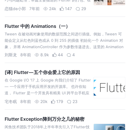
开发过程中遇到的各类问题与细节，算是对上两篇
恋猫de小郭
7年前
24k
147
29
的补全。 首先我们先看结果，如下表所示，是
Flutter 与 React Nat…
Flutter 中的 Animations（一）
Tween 在被动画对象使用的数据范围之间进行插值。例如，Tween 可
能会定义从红色到蓝色或从 0 到 255 的插值 初始化一个 Animation 对
象， 并将 AnimationController 作为参数传递进去。这里的 Animation
对象是通过 Tween …
刘斯龙
8年前
8.9k
44
4
[译] Flutter — 五个你会爱上它的原因
在 Google I/O ’17 上 Google 向我们介绍了 Flutter
— 一个应用于手机应用开发的开源库。 也许你知
道， Flutter 是一个开发具有精美 UI 跨平台手机应
用的解决方案。Flutter 设计界面的方式和 web 应
宅冬眠
8年前
20k
179
23
用很相似，所以你可以在里面看到很…
Flutter Exception降到万分之几的秘密
闲鱼技术团队于2018年上半年率先引入了Flutter技