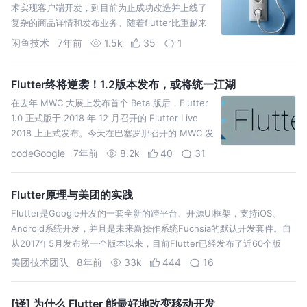
术实现客户端开发，到目前为止成功改造并上线了
复杂的商品详情和发布业务。随着flutter比重越来
越多，我们开始大力治理flutter的exception,起初
闲鱼技术
7年前
1.5k
35
1
很长一段时间内闲鱼内flutter的exception率一直在
千…
Flutter终将逆袭！1.2版本发布，或将统一江湖
在去年 MWC 大展上发布首个 Beta 版后，Flutter
1.0 正式版于 2018 年 12 月召开的 Flutter Live
2018 上正式发布。今天在巴塞罗那召开的 MWC 发
布会上，Google 正式发布了 Flutter 跨平台 UI 框
codeGoogle
7年前
8.2k
40
31
架的 1.2 版本。…
Flutter原理与美团的实践
Flutter是Google开发的一套全新的跨平台、开源UI框架，支持iOS、
Android系统开发，并且是未来新操作系统Fuchsia的默认开发套件。自
从2017年5月发布第一个版本以来，目前Flutter已经发布了近60个版
本，并且在2018年5月发布了第一个“Ready …
美团技术团队
8年前
33k
444
16
[译] 为什么 Flutter 能最好地改变移动开发