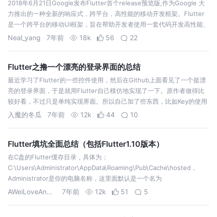
2018年6月21日Google发布Flutter首个release预览版,作为Google 大
力推出的一种全新的响应式，跨平台，高性能的移动开发框架。Flutter
是一个跨平台的移动UI框架，旨在帮助开发者使用一套代码开发高性能、
高保真的Android和iOS应用。
Neal_yang
7年前
18k
56
22
Flutter之撸一个漂亮的登录界面的总结
最近学习了Flutter的一些控件使用，然后在Github上面看见了一个挺漂
亮的登录界面，于是就用Flutter自己模仿地实现了一下。原作者做得比
较好看，不过只是单纯实现界面。所以自己加了些东西，比如Key的使用
和InheritedWidget的使用。 下面是一些总结，如果有说…
入魔的冬瓜
7年前
12k
44
10
Flutter填坑全面总结（包括Flutter1.10版本）
在C盘的Flutter缓存目录，具体为：
C:\Users\Administrator\AppData\Roaming\Pub\Cache\hosted，
Administrator是你的电脑名称，这里面默认是一个名为
pub.dartlang.org 的文件夹，我们现在查找看看有…
AWeiLoveAndroid
7年前
12k
51
5