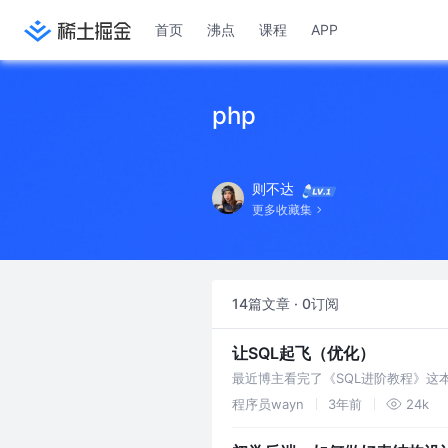
首页
沸点
课程
APP
php
则不达
更多收藏集
14篇文章 · 0订阅
让SQL起飞（优化）
最近博主看完了《SQL进阶教程》这
借用其他读者的评论， 本文给大家总结
程序员wayn
3年前
24k