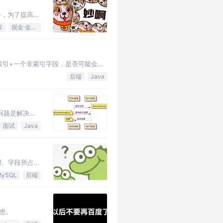
路，为了提高性
库
掘金·金石计划
，唯一索引+一个非索引字段，是否可能会锁
后端
Java
！
终问题是解决
面试
Java
同、字段所占用
MySQL
后端
患。