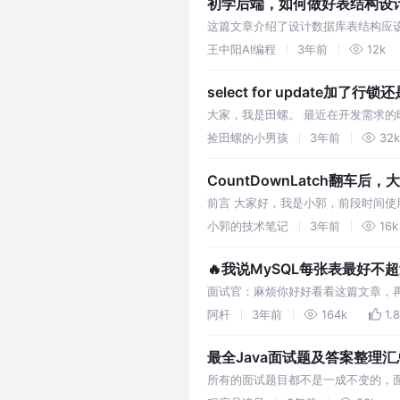
初学后端，如何做好表结构设
这篇文章介绍了设计数据库表结构应
能我们也要从多方面考虑缓存问题。
王中阳AI编程
3年前
12k
select for update加了行
大家，我是田螺。 最近在开发需求的时候，
全表呢？本文田螺哥将通过9个实验
捡田螺的小男孩
3年前
32k
CountDownLatch翻车后
前言 大家好，我是小郭，前段时间使用
了，但是那篇文章的评论大家让我用Compl
小郭的技术笔记
3年前
16k
🔥我说MySQL每张表最好不
面试官：麻烦你好好看看这篇文章，
的空间不同等原因，它们在最佳性能
阿杆
3年前
164k
1.
最全Java面试题及答案整理汇
所有的面试题目都不是一成不变的，