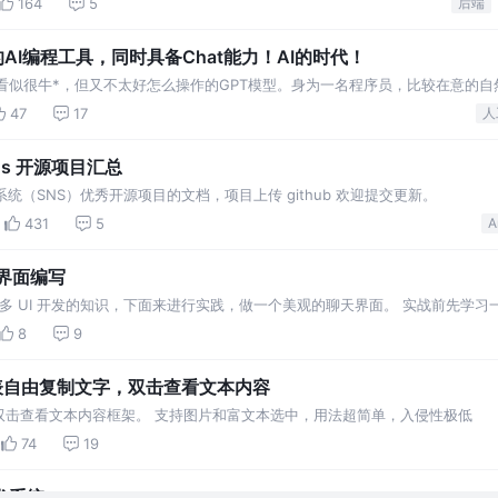
164
5
后端
的AI编程工具，同时具备Chat能力！AI的时代！
堆看似很牛*，但又不太好怎么操作的GPT模型。身为一名程序员，比较在意的自
47
17
人
sns 开源项目汇总
统（SNS）优秀开源项目的文档，项目上传 github 欢迎提交更新。
431
5
A
聊天界面编写
么多 UI 开发的知识，下面来进行实践，做一个美观的聊天界面。 实战前先学习一个小
处理的 .png图片，能够指定那些区域可以被拉伸，那些区域不可以。 来看看 N…
8
9
列表自由复制文字，双击查看文本内容
双击查看文本内容框架。 支持图片和富文本选中，用法超简单，入侵性极低
74
19
发系统