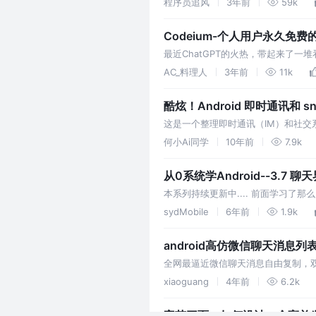
程序员追风
3年前
59k
Codeium-个人用户永久免费
最近ChatGPT的火热，带起来了一
能力。
AC_料理人
3年前
11k
酷炫！Android 即时通讯和 
这是一个整理即时通讯（IM）和社交系
何小Ai同学
10年前
7.9k
从0系统学Android--3.7 
本系列持续更新中.... 前面学习了那
片。 Nine-Patch 是一种被特殊
sydMobile
6年前
1.9k
android高仿微信聊天消息
全网最逼近微信聊天消息自由复制，
xiaoguang
4年前
6.2k
字节三面：如何设计一个高并