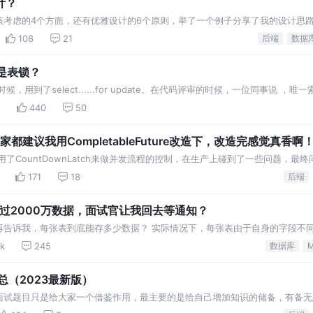
计？
该考虑的4个方面，还有优雅设计的6个原则，举了一个例子分享了我的设计思
108
21
后端
数据
锁还是表锁？
用到了select......for update。在代码评审的时候，一位同事说 
证明
440
50
，大家都建议我用CompletableFuture改造下，改造完感觉真香啊
了CountDownLatch来做并发流程的控制，在生产上碰到了一些问题，最
etableFuture来试一试
171
18
后端
超过2000万数据，面试官让我回去等通知？
再告诉我，每张表到底能存多少数据？ 实际情况下，每张表由于自身的字段不
下可以存放的数据量也就不同，需要手动计算才行。
8k
245
数据库
总（2023最新版）
面试题目只是给大家一个借鉴作用，最主要的是给自己增加知识的储备，有备无