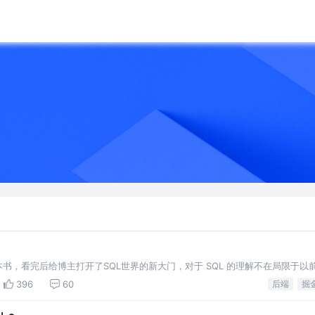
本书，看完后给博主打开了SQL世界的新大门，对于 SQL 的理解不在局限于以
如何让SQL起飞（优化） 一、SQL写法
396
60
后端