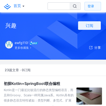
首页
登录
兴趣
订阅
ewfg110
更多收藏集
23篇文章 · 0订阅
初探Kotlin+SpringBoot联合编程
Kotlin是一门最近比较流行的静态类型编程语言，而
且和Groovy、Scala一样同属Java系。Kotlin具有的
很多静态语言特性诸如：类型判断、多范式、扩展
函数、模式匹配等等让我无法只作为一个吃瓜群众