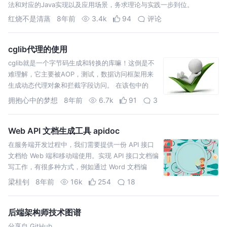
法和对应的Java实现以及应用场景，务求理论与实践一步到位。
红烧不是清蒸
8年前
3.4k
94
评论
cglib代理的使用
cglib就是一个字节码生成和转换的库嘛！这倒是不
难理解，它主要被AOP，测试，数据访问框架用来
生成动态代理对象和拦截字段访问。 在该包中的
Enhancer类和MethodInterceptor接口是整个包的
拥抱心中的梦想
8年前
6.7k
91
3
核心所在！Enhancer就是“增强”的意思嘛！主要用
于生成动态子类以…
Web API 文档生成工具 apidoc
在服务端开发过程中，我们需要提供一份 API 接口
文档给 Web 端和移动端使用。实现 API 接口文档编
写工作，有很多种方式，例如通过 Word 文档编
写，或者通过 MediaWiki 进行维护。此外，还有比
梁桂钊
8年前
16k
254
18
较流行的方式是利用 Swagger 自动化生成文档。这
里，笔者想分享…
后端架构师技术图谱
分享自 GitHub