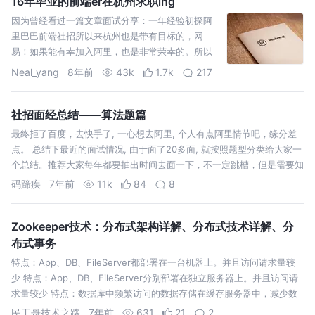
16年毕业的前端er在杭州求职ing
因为曾经看过一篇文章面试分享：一年经验初探阿
里巴巴前端社招所以来杭州也是带有目标的，网
易！如果能有幸加入阿里，也是非常荣幸的。所以
面试总是懒懒散散的，大概一天也就面试一家。 目
Neal_yang
8年前
43k
1.7k
217
前的状态是阿里通过了技术面和交叉面，大概下周
一总监面+hr面。网易hr面结束了，在等通知，科大
讯飞已经…
社招面经总结——算法题篇
最终拒了百度，去快手了, 一心想去阿里, 个人有点阿里情节吧，缘分差
点。 总结下最近的面试情况, 由于面了20多面, 就按照题型分类给大家一
个总结。推荐大家每年都要抽出时间去面一下，不一定跳槽，但是需要知
道自己的不足，一定要你的工龄匹配上你的能力。比如就我个人来说，通
码蹄疾
7年前
11k
84
8
过面试我知…
Zookeeper技术：分布式架构详解、分布式技术详解、分
布式事务
特点：App、DB、FileServer都部署在一台机器上。并且访问请求量较
少 特点：App、DB、FileServer分别部署在独立服务器上。并且访问请
求量较少 特点：数据库中频繁访问的数据存储在缓存服务器中，减少数
据库的访问次数，降低数据库的压力 特点：多台应用服务器通过负…
民工哥技术之路
7年前
631
21
2