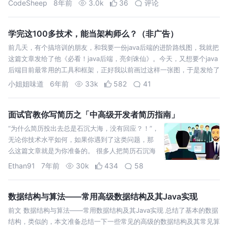
CodeSheep
8年前
3.0k
36
评论
了，所以稍微花了点时间了解了一下该语言。
org.jetbrains.k…
学完这100多技术，能当架构师么？（非广告）
前几天，有个搞培训的朋友，和我要一份java后端的进阶路线图，我就把
这篇文章发给了他《必看！java后端，亮剑诛仙》。今天，又想要个java
后端目前最常用的工具和框架，正好我以前画过这样一张图，于是发给了
他。虽然不是很全，但也希望得到他的夸奖。没想到... 本篇内容涵盖14
小姐姐味道
6年前
33k
582
41
个方…
面试官教你写简历之「中高级开发者简历指南」
“为什么简历投出去总是石沉大海，没有回应？！”，
无论你技术水平如何，如果你遇到了这类问题，那
么这篇文章就是为你准备的。 很多人把简历石沉海
底的原因归为技术不行，前公司背景不行，教育经
Ethan91
7年前
30k
434
58
历不行等等，但很少有人会去关注到可能是简历出
了问题。当需要用到简历时，多数人可能会从网上
直接下个…
数据结构与算法——常用高级数据结构及其Java实现
前文 数据结构与算法——常用数据结构及其Java实现 总结了基本的数据
结构，类似的，本文准备总结一下一些常见的高级的数据结构及其常见算