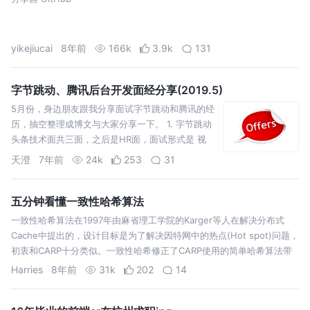
yikejiucai
8年前
166k
3.9k
131
字节跳动、腾讯后台开发面经分享(2019.5)
5月份，身边朋友跟我分享面试字节跳动和腾讯的经
历，抽空整理成博文与大家分享一下。 1. 字节跳动
头条技术面共三面，之后是HR面，面试形式是 视
频。时间均控制在1个小时。 第一面主要考察基础，
天澄
7年前
24k
253
31
先简单自我介绍，以及介绍一下项目，然后开始考
察基础。 要求熟悉三次握手和四次挥手的机制…
五分钟看懂一致性哈希算法
一致性哈希算法在1997年由麻省理工学院的Karger等人在解决分布式
Cache中提出的，设计目标是为了解决因特网中的热点(Hot spot)问题，
初衷和CARP十分类似。一致性哈希修正了CARP使用的简单哈希算法带
来的问题，使得DHT可以在P2P环境中真正得到应用。 首先求出…
Harries
8年前
31k
202
14