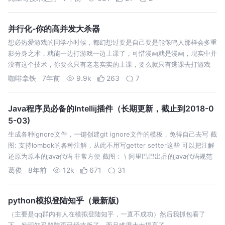
并行化-你的高并发大杀器
想必热爱游戏的同学小时候，都幻想过要是自己要是能像鸣人那样会多重
影分身之术，就能一边打游戏一边上课了，可惜漫画就是漫画，现实中并
没有这个技术，你要么只有老老实实的上课，要么就只有逃课去打游戏
了。虽然在现实中我们无法实现多重影分身这样的技术，但是我们可以在
咖啡拿铁
7年前
9.9k
263
7
计算机世界中实现我们这样…
Java程序员必备的Intellij插件（长期更新，截止到2018-0
5-03)
生成各种ignore文件，一键创建git ignore文件的模板，免得自己去写 截
图: 支持lombok的各种注解，从此不用写getter setter这些 可以把注解
还原为原本的java代码 非常方便 截图： \ 阿里巴巴出品的java代码规范
插件 可以扫描整个项目 找到不…
葛俊
8年前
12k
671
31
python模拟登陆知乎（最新版)
（主要是qq群内有人在模拟登陆知乎，一直不成功）然后我抓包看了
下，发现知乎登陆页已经改版了，而且难度大大提高了。