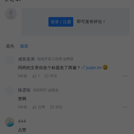
即可发布评论！
登录 / 注册
0
/ 1000
发送
最热
最新
咸鱼老弟
前端开发工程师 @网易
同样的文章你改个标题发了两遍？
juejin.im
5年前
1
评论
猿逻辑
你的同行 @掘金
赞啊
5年前
点赞
评论
一、消息队列
444
二、缓存
点赞