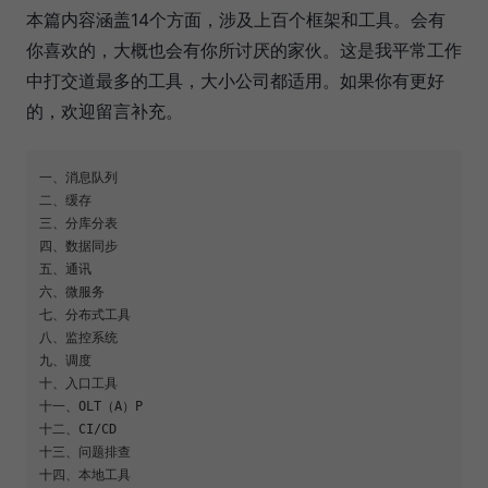
本篇内容涵盖14个方面，涉及上百个框架和工具。会有
你喜欢的，大概也会有你所讨厌的家伙。这是我平常工作
中打交道最多的工具，大小公司都适用。如果你有更好
的，欢迎留言补充。
一、消息队列

二、缓存

三、分库分表

四、数据同步

五、通讯

六、微服务

七、分布式工具

八、监控系统

九、调度

十、入口工具

十一、OLT（A）P

十二、CI/CD

十三、问题排查
