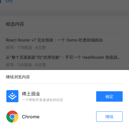
End
精选内容
React Router v7 完全指南：一个 Demo 吃透前端路由
烬羽
·
119阅读
·
6点赞
从"整个页面刷新"到"丝滑切换"：手写一个 HashRouter 彻底搞懂前端路由
烬羽
·
110阅读
·
6点赞
React Router 嵌套路由：一个 `Outlet` 引发的布局思考
继续浏览内容
烬羽
·
64阅读
·
4点赞
从零理解 React Router v6：每一个 API 都是怎么工作的
稀土掘金
确定
dzhd
·
68阅读
·
2点赞
一个帮助开发者成长的社区
APP内打开
Redis缓存回滚踩坑实录：一个配置失误，让我在凌晨3点丢了3000条数据
Chrome
用户05954017446
·
67阅读
·
1点赞
继续
收藏
582
41
关注