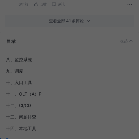
三、分库分表
6年前
点赞
评论
四、数据同步
查看全部 41 条评论
五、通讯
六、微服务
目录
收起
七、分布式工具
八、监控系统
九、调度
十、入口工具
十一、OLT（A）P
十二、CI/CD
十三、问题排查
十四、本地工具