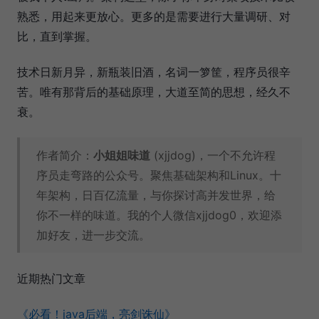
熟悉，用起来更放心。更多的是需要进行大量调研、对
比，直到掌握。
技术日新月异，新瓶装旧酒，名词一箩筐，程序员很辛
苦。唯有那背后的基础原理，大道至简的思想，经久不
衰。
作者简介：
小姐姐味道
(xjjdog)，一个不允许程
序员走弯路的公众号。聚焦基础架构和Linux。十
年架构，日百亿流量，与你探讨高并发世界，给
你不一样的味道。我的个人微信xjjdog0，欢迎添
加好友，​进一步交流。​
近期热门文章​
《必看！java后端，亮剑诛仙》