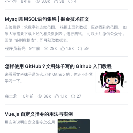
小小坤
8年前
3.8k
38
4
Mysql常用SQL语句集锦 | 掘金技术征文
实验目标：求数字的连续范围。 根据上面的数据，应该得到的范围。 如
果大家需要下载上述的相关数据表，进行测试。 可以关注微信公众号，
回复 “签到数据表”，即可获取数据表。
程序员新亮
9年前
29k
1.8k
59
怎样使用 GitHub？文科妹子写的 Github 入门教程
来看看文科妹子是怎么玩转 Github 的，你还不赶紧
学习一下。
稀土君
10年前
38k
1.1k
27
Vue.js 自定义指令的用法与实例
用实例说明自定义指令怎么用