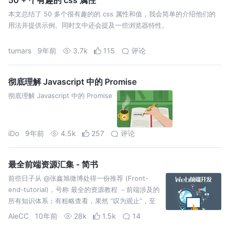
本文总结了 50 多个很有趣的的 css 属性和值，我会简单的介绍他们的
用法并提供示例。同时文中还会提及一些浏览器特性。
tumars
9年前
3.7k
115
评论
彻底理解 Javascript 中的 Promise
彻底理解 Javascript 中的 Promise
iDo
9年前
4.5k
257
评论
最全前端资源汇集 - 简书
前些日子从 @张鑫旭微博处得一份推荐 (Front-
end-tutorial)，号称 最全的资源教程 －前端涉及的
所有知识体系；有粗略查看，果然 “叹为观止”，至
少比想象中涉猎丰富许多；果断有 Fork 了来：
AleCC
10年前
28k
1.5k
14
Front-end-tutorial; 本就有收藏 & 分享欲，这种事