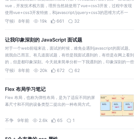
vue，开发技术栈方面，理所当然就使用了vue+css3开发，过程中发现
使用vue+css3开发特效，和javascript/jquery+css3的思维方式不一
样，但是比javascript/jquery+css…
守候i
8年前
19k
661
32
让我印象深刻的 JavaScript 面试题
对于一个web前端来说，面试的时候，难免会遇到javascript的面试题。
就我自己而言。有几道面试题，有些是我面试遇到的，有些是在网上看到
的，但是都印象深刻。今天就来简单分析一下我遇到的，印象深刻的一些
面试题！主要目的希望能让小伙伴学到一些东西，如过以后遇到类似的情
守候i
8年前
20k
672
62
况，就记得…
Flex 布局学习笔记
Flex 布局，也称为弹性布局，是为了适应不同的屏
幕尺寸和不同的设备类型二提出的一种布局方式。
不争
9年前
2.6k
65
1
50 + 个有趣的 css 属性