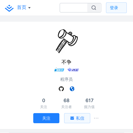
首页
登录
不争
程序员
0
68
617
关注
关注者
掘力值
关注
私信