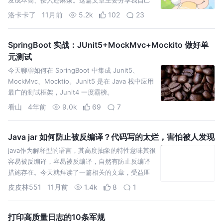
用 Spring Boot 封装的一套轻量级 Licen
洛卡卡了
11月前
5.2k
102
23
SpringBoot 实战：JUnit5+MockMvc+Mockito 做好单
元测试
今天聊聊如何在 SpringBoot 中集成 Junit5、
MockMvc、Mocktio。Junit5 是在 Java 栈中应用
最广的测试框架，Junit4 一度霸榜。
看山
4年前
9.0k
69
7
Java jar 如何防止被反编译？代码写的太烂，害怕被人发现
java作为解释型的语言，其高度抽象的特性意味其很
容易被反编译，容易被反编译，自然有防止反编译
措施存在。今天就拜读了一篇相关的文章，受益匪
浅，知彼知己嘛！！之所以会对java的反编译感兴
皮皮林551
11月前
1.4k
8
1
趣，那是因为自
打印高质量日志的10条军规