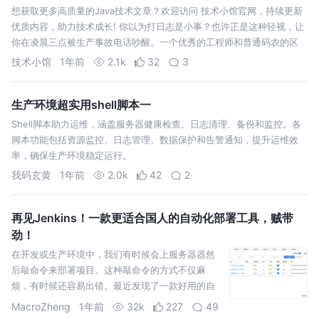
想获取更多高质量的Java技术文章？欢迎访问 技术小馆官网，持续更新
优质内容，助力技术成长! 你以为打日志是小事？也许正是这种轻视，让
你在凌晨三点被生产事故电话吵醒。一个优秀的工程师和普通码农的区
别，
技术小馆
1年前
2.1k
32
3
生产环境超实用shell脚本一
Shell脚本助力运维，涵盖服务器健康检查、日志清理、备份和监控。各
脚本功能包括资源监控、日志管理、数据保护和告警通知，提升运维效
率，确保生产环境稳定运行。
我码玄黄
1年前
2.0k
42
2
再见Jenkins！一款更适合国人的自动化部署工具，贼带
劲！
在开发或生产环境中，我们有时候会上服务器器然
后敲命令来部署项目。这种敲命令的方式不仅麻
烦，有时候还容易出错。最近发现了一款好用的自
动化部署工具，体验不输Jenkins，分享给大家！
MacroZheng
1年前
32k
227
49