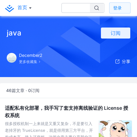
首页
登录
java
订阅
December2
更多收藏集
46篇文章 · 0订阅
适配私有化部署，我手写了套支持离线验证的 License 授
权系统
很多授权机制一上来就是又重又复杂，不是要引入
老掉牙的 TrueLicense，就是得用第三方平台，开
发成本高、接入还麻烦。这篇文章主要分享我自己