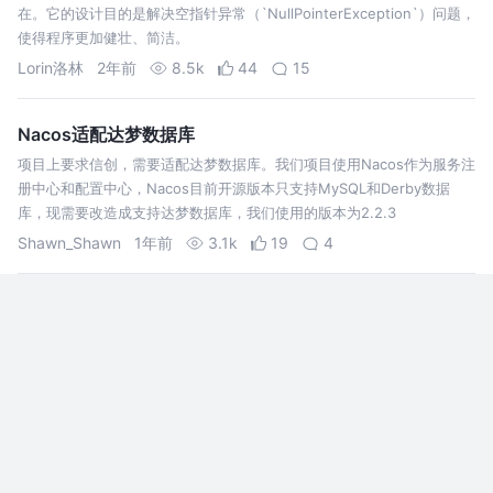
在。它的设计目的是解决空指针异常（`NullPointerException`）问题，
使得程序更加健壮、简洁。
Lorin洛林
2年前
8.5k
44
15
Nacos适配达梦数据库
项目上要求信创，需要适配达梦数据库。我们项目使用Nacos作为服务注
册中心和配置中心，Nacos目前开源版本只支持MySQL和Derby数据
库，现需要改造成支持达梦数据库，我们使用的版本为2.2.3
Shawn_Shawn
1年前
3.1k
19
4
SpringBoot 接口：响应时间优化9个技巧！
今天聊聊 SpringBoot接口：响应时间优化的9个技巧。在实际开发中，
提升接口响应速度是一件挺重要的事，特别是在面临大量用户请求的时
候。好了，咱们直接切入正题。
架构师专栏
2年前
5.1k
40
3
瞧瞧别人家的Controller，那叫一个优雅！